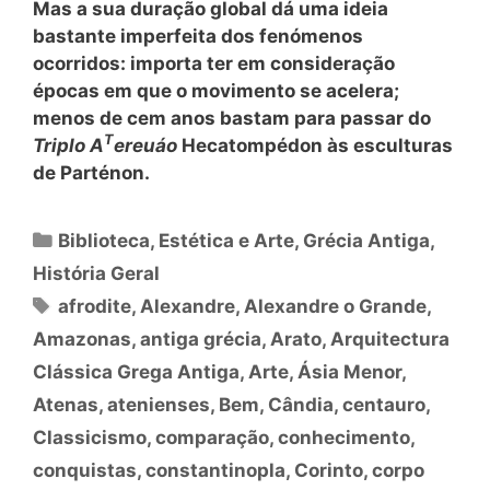
Mas a sua duração global dá uma ideia
bastante imperfeita dos fenómenos
ocorridos: importa ter em consideração
épocas em que o movimento se acelera;
menos de cem anos bastam para passar do
T
Triplo A
ereuáo
Hecatompédon às esculturas
de Parténon.
Categorias
Biblioteca
,
Estética e Arte
,
Grécia Antiga
,
História Geral
Tags
afrodite
,
Alexandre
,
Alexandre o Grande
,
Amazonas
,
antiga grécia
,
Arato
,
Arquitectura
Clássica Grega Antiga
,
Arte
,
Ásia Menor
,
Atenas
,
atenienses
,
Bem
,
Cândia
,
centauro
,
Classicismo
,
comparação
,
conhecimento
,
conquistas
,
constantinopla
,
Corinto
,
corpo