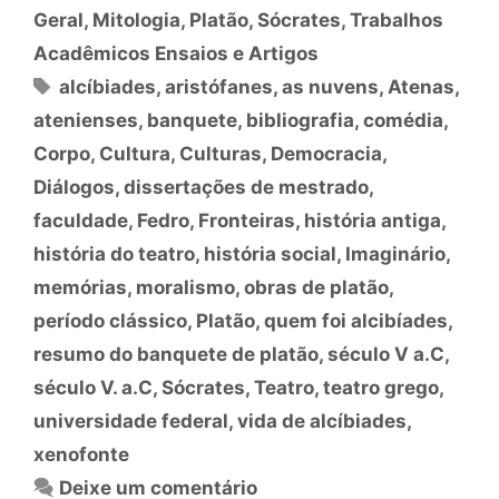
Geral
,
Mitologia
,
Platão
,
Sócrates
,
Trabalhos
Acadêmicos Ensaios e Artigos
Tags
alcíbiades
,
aristófanes
,
as nuvens
,
Atenas
,
atenienses
,
banquete
,
bibliografia
,
comédia
,
Corpo
,
Cultura
,
Culturas
,
Democracia
,
Diálogos
,
dissertações de mestrado
,
faculdade
,
Fedro
,
Fronteiras
,
história antiga
,
história do teatro
,
história social
,
Imaginário
,
memórias
,
moralismo
,
obras de platão
,
período clássico
,
Platão
,
quem foi alcibíades
,
resumo do banquete de platão
,
século V a.C
,
século V. a.C
,
Sócrates
,
Teatro
,
teatro grego
,
universidade federal
,
vida de alcíbiades
,
xenofonte
Deixe um comentário