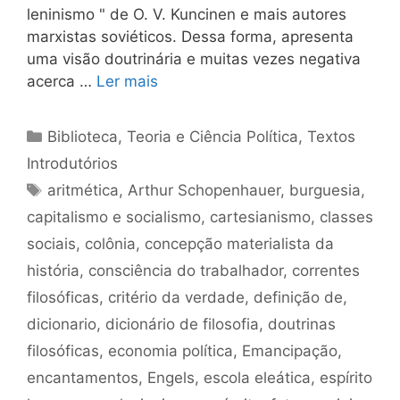
leninismo " de O. V. Kuncinen e mais autores
marxistas soviéticos. Dessa forma, apresenta
uma visão doutrinária e muitas vezes negativa
acerca …
Ler mais
Categorias
Biblioteca
,
Teoria e Ciência Política
,
Textos
Introdutórios
Tags
aritmética
,
Arthur Schopenhauer
,
burguesia
,
capitalismo e socialismo
,
cartesianismo
,
classes
sociais
,
colônia
,
concepção materialista da
história
,
consciência do trabalhador
,
correntes
filosóficas
,
critério da verdade
,
definição de
,
dicionario
,
dicionário de filosofia
,
doutrinas
filosóficas
,
economia política
,
Emancipação
,
encantamentos
,
Engels
,
escola eleática
,
espírito