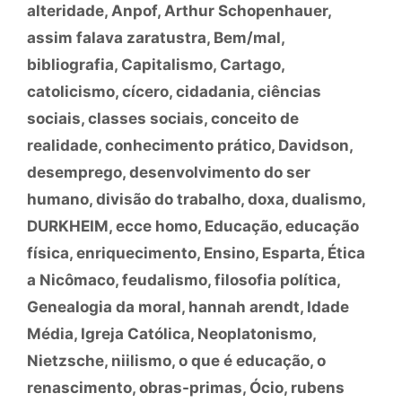
alteridade
,
Anpof
,
Arthur Schopenhauer
,
assim falava zaratustra
,
Bem/mal
,
bibliografia
,
Capitalismo
,
Cartago
,
catolicismo
,
cícero
,
cidadania
,
ciências
sociais
,
classes sociais
,
conceito de
realidade
,
conhecimento prático
,
Davidson
,
desemprego
,
desenvolvimento do ser
humano
,
divisão do trabalho
,
doxa
,
dualismo
,
DURKHEIM
,
ecce homo
,
Educação
,
educação
física
,
enriquecimento
,
Ensino
,
Esparta
,
Ética
a Nicômaco
,
feudalismo
,
filosofia política
,
Genealogia da moral
,
hannah arendt
,
Idade
Média
,
Igreja Católica
,
Neoplatonismo
,
Nietzsche
,
niilismo
,
o que é educação
,
o
renascimento
,
obras-primas
,
Ócio
,
rubens