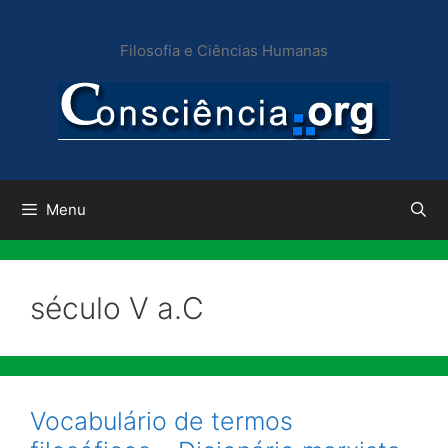
Pular
para
Filosofia e Ciências Humanas
o
conteúdo
Menu
século V a.C
Vocabulário de termos