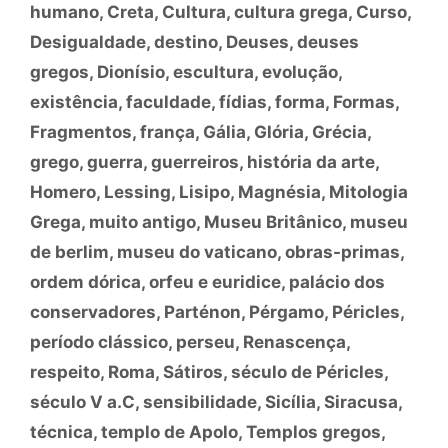
humano
,
Creta
,
Cultura
,
cultura grega
,
Curso
,
Desigualdade
,
destino
,
Deuses
,
deuses
gregos
,
Dionísio
,
escultura
,
evolução
,
existência
,
faculdade
,
fídias
,
forma
,
Formas
,
Fragmentos
,
frança
,
Gália
,
Glória
,
Grécia
,
grego
,
guerra
,
guerreiros
,
história da arte
,
Homero
,
Lessing
,
Lisipo
,
Magnésia
,
Mitologia
Grega
,
muito antigo
,
Museu Britânico
,
museu
de berlim
,
museu do vaticano
,
obras-primas
,
ordem dórica
,
orfeu e euridice
,
palácio dos
conservadores
,
Parténon
,
Pérgamo
,
Péricles
,
período clássico
,
perseu
,
Renascença
,
respeito
,
Roma
,
Sátiros
,
século de Péricles
,
século V a.C
,
sensibilidade
,
Sicília
,
Siracusa
,
técnica
,
templo de Apolo
,
Templos gregos
,