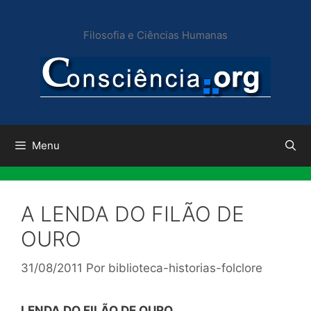
Pular
para
Filosofia e Ciências Humanas
o
conteúdo
Menu
A LENDA DO FILÃO DE
OURO
31/08/2011
Por
biblioteca-historias-folclore
LENDA DO FILÃO DE OURO