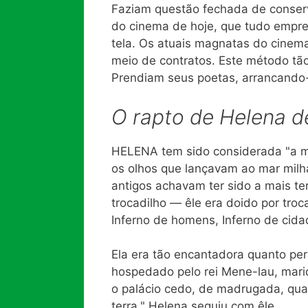
Faziam questão fechada de conserv
do cinema de hoje, que tudo empre
tela. Os atuais magnatas do cinema
meio de contratos. Este método tão
Prendiam seus poetas, arrancando-
O rapto de Helena d
HELENA tem sido considerada "a mai
os olhos que lançavam ao mar milh
antigos achavam ter sido a mais t
trocadilho — êle era doido por troc
Inferno de homens, Inferno de cidad
Ela era tão encantadora quanto per
hospedado pelo rei Mene-lau, marid
o palácio cedo, de madrugada, qua
terra," Helena seguiu com êle.