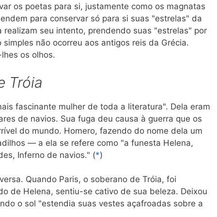
ar os poetas para si, justamente como os magnatas
endem para conservar só para si suas "estrelas" da
 realizam seu intento, prendendo suas "estrelas" por
 simples não ocorreu aos antigos reis da Grécia.
lhes os olhos.
e Tróia
s fascinante mulher de toda a literatura". Dela eram
ares de navios. Sua fuga deu causa à guerra que os
errível do mundo. Homero, fazendo do nome dela um
adilhos — a ela se refere como "a funesta Helena,
es, Inferno de navios." (
*
)
versa. Quando Paris, o soberano de Tróia, foi
o de Helena, sentiu-se cativo de sua beleza. Deixou
ndo o sol "estendia suas vestes açafroadas sobre a