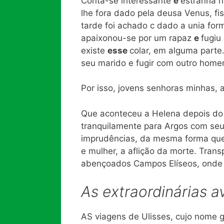
Conta-se interessante
e
estranha h
lhe fora dado pela deusa Venus, fis
tarde foi achado c dado a unia fo
apaixonou-se por um rapaz
e
fugiu
existe
esse
colar, em alguma parte
seu marido e fugir com outro home
Por isso, jovens senhoras minhas,
Que aconteceu a Helena depois do 
tranquilamente para Argos com seu
imprudências, da mesma forma que
e mulher, a aflição da morte. Trans
abençoados Campos Elíseos, ond
As
extraordinárias a
AS viagens de Ulisses, cujo nome g