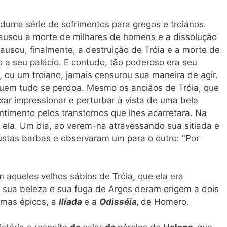
duma série de sofrimentos para gregos e troianos.
ausou a morte de milhares de homens e a dissolução
ausou, finalmente, a destruição de Tróia e a morte de
 a seu palácio. E contudo, tão poderoso era seu
 ou um troiano, jamais censurou sua maneira de agir.
uem tudo se perdoa. Mesmo os anciãos de Tróia, que
ar impressionar e perturbar à vista de uma bela
timento pelos transtornos que lhes acarretara. Na
 ela. Um dia, ao verem-na atravessando sua sitiada e
ustas barbas e observaram um para o outro: "Por
 aqueles velhos sábios de Tróia, que ela era
 sua beleza e sua fuga de Argos deram origem a dois
emas épicos, a
Ilíada
e a
Odisséia,
de Homero.