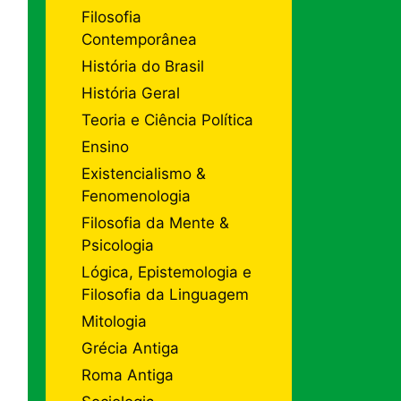
Filosofia
Contemporânea
História do Brasil
História Geral
Teoria e Ciência Política
Ensino
Existencialismo &
Fenomenologia
Filosofia da Mente &
Psicologia
Lógica, Epistemologia e
Filosofia da Linguagem
Mitologia
Grécia Antiga
Roma Antiga