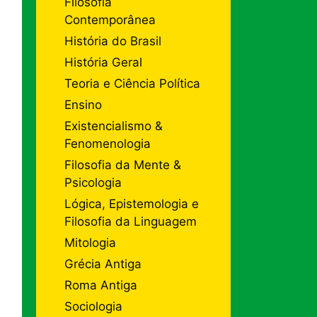
Filosofia
Contemporânea
História do Brasil
História Geral
Teoria e Ciência Política
Ensino
Existencialismo &
Fenomenologia
Filosofia da Mente &
Psicologia
Lógica, Epistemologia e
Filosofia da Linguagem
Mitologia
Grécia Antiga
Roma Antiga
Sociologia