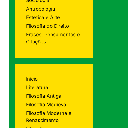
Sociologia
Antropologia
Estética e Arte
Filosofia do Direito
Frases, Pensamentos e
Citações
Início
Literatura
Filosofia Antiga
Filosofia Medieval
Filosofia Moderna e
Renascimento