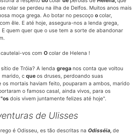
istória a respeito
do
colar
de
pérolas de
Helena,
que
se rolar se perdeu na ilha de Delfos. Muitos anos mais
rmosa moça grega. Ao botar no pescoço
o
colar,
 com êle. E até hoje, assegura-nos a lenda grega,
. E quem quer que o use tem a sorte de abandonar
m.
 acautelai-vos com
O
colar de Helena !
sítio de Tróia? A lenda
grega
nos conta que voltou
 marido, c
que
os druses, perdoando suas
 os mortais haviam feito, pouparam a ambos, marido
portaram o famoso casal, ainda vivos, para os
e
"os
dois vivem juntamente felizes até hoje".
venturas de Ulisses
rego é Odisseu, es tão descritas na
Odisséia,
de