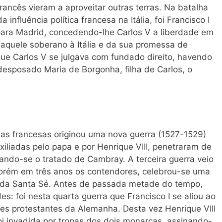
rancês vieram a aproveitar outras terras. Na batalha
influência política francesa na Itália, foi Francisco I
o para Madrid, concedendo-lhe Carlos V a liberdade em
daquele soberano à Itália e da sua promessa de
ue Carlos V se julgava com fundado direito, havendo
desposado Maria de Borgonha, filha de Carlos, o
as francesas originou uma nova guerra (1527-1529)
xiliadas pelo papa e por Henrique VIII, penetraram de
mando-se o tratado de Cambray. A terceira guerra veio
orém em três anos os contendores, celebrou-se uma
 da Santa Sé. Antes de passada metade do tempo,
s: foi nesta quarta guerra que Francisco I se aliou ao
ipes protestantes da Alemanha. Desta vez Henrique VIII
oi invadida por tropas dos dois monarcas, assinando-