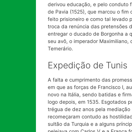
derivou educação, e pelo conduto f
de Pavia (1525), que marcou o fim da 
feito prisioneiro e como tal levad
troca da renúncia das pretensões 
entregar o ducado de Borgonha a q
seu avô, o imperador Maximiliano, 
Temerário.
Expedição de Tunis
A falta e cumprimento das promess
em que as forças de Francisco I, au
novo na Itália, sendo batidas e fir
logo depois, em 1535. Esgotados p
trégua de dez anos pela mediação
recomeçaram contudo as hostilidade
sultão da Turquia e a alguns prínc
pelejava com Carlos V e a França f