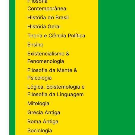
Filosofia
Contemporânea
História do Brasil
História Geral
Teoria e Ciência Política
Ensino
Existencialismo &
Fenomenologia
Filosofia da Mente &
Psicologia
Lógica, Epistemologia e
Filosofia da Linguagem
Mitologia
Grécia Antiga
Roma Antiga
Sociologia