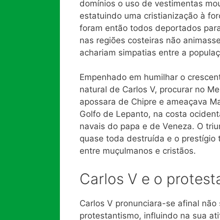
domínios o uso de vestimentas mour
estatuindo uma cristianização à for
foram então todos deportados para 
nas regiões costeiras não animas
achariam simpatias entre a popula
Empenhado em humilhar o crescente, 
natural de Carlos V, procurar no M
apossara de Chipre e ameaçava Malt
Golfo de Lepanto, na costa ocident
navais do papa e de Veneza. O triu
quase toda destruída e o prestígio 
entre muçulmanos e cristãos.
Carlos V e o protes
Carlos V pronunciara-se afinal nã
protestantismo, influindo na sua at