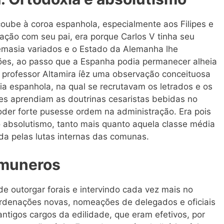
coube à coroa espanhola, especialmente aos Filipes e
ração com seu pai, era porque Carlos V tinha seu
emasia variados e o Estado da Alemanha lhe
ões, ao passo que a Espanha podia permanecer alheia
 professor Altamira íêz uma observação conceituosa
a espanhola, na qual se recrutavam os letrados e os
des aprendiam as doutrinas cesaristas bebidas no
oder forte pusesse ordem na administração. Era pois
absolutismo, tanto mais quanto aquela classe média
da pelas lutas internas das comunas.
muneros
de outorgar forais e intervindo cada vez mais no
 ordenações novas, nomeações de delegados e oficiais
antigos cargos da edilidade, que eram efetivos, por