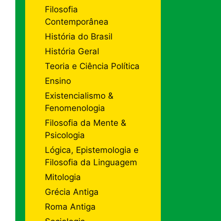
Filosofia
Contemporânea
História do Brasil
História Geral
Teoria e Ciência Política
Ensino
Existencialismo &
Fenomenologia
Filosofia da Mente &
Psicologia
Lógica, Epistemologia e
Filosofia da Linguagem
Mitologia
Grécia Antiga
Roma Antiga