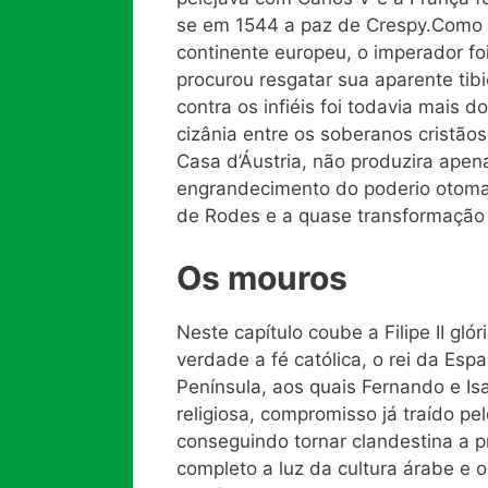
se em 1544 a paz de Crespy.Como s
continente europeu, o imperador fo
procurou resgatar sua aparente tib
contra os infiéis foi todavia mais 
cizânia entre os soberanos cristãos
Casa d’Áustria, não produzira apena
engrandecimento do poderio otoman
de Rodes e a quase transformação 
Os mouros
Neste capítulo coube a Filipe II gló
verdade a fé católica, o rei da Es
Península, aos quais Fernando e Isa
religiosa, compromisso já traído p
conseguindo tornar clandestina a pr
completo a luz da cultura árabe e 