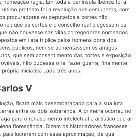
de nomeação régia. Em toda a península Ibérica foi a
 último protesto foi a revolução dos
comuneros,
com
s procuradores ou deputados a cortes não
rei; que as cortes e o conselho real elegessem os
; que não houvesse nas vilas corregedores nomeados
postos em lista tríplice pelos homens bons dos
 bens públicos, nem se aumentassem os antigos
utos; que sem consentimento das cortes e exposição
ováveis, não pudesse o rei fazer guerra; finalmente
própria iniciativa cada três anos.
arlos V
lução, ficara mais desembaraçado para a sua luta
uerras entre os dois soberanos. A primeira ocorreu no
raga para o renascimento intelectual e artístico que ali
ena florescência. Dizem os historiadores franceses
u país lucraram com essa aproximação, da qual