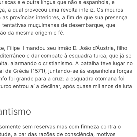
iscas e e outra língua que não a espanhola, e
ça, a qual provocou uma revolta infeliz. Os mouros
as províncias interiores, a fim de que sua presença
se tentativas muçulmanas de desembarque, que
ção da mesma origem e fé.
Filipe II mandou seu irmão D. João d’Áustria, filho
editerrâneo e dar combate à esquadra turca, que já se
a, alarmando o cristianismo. A batalha teve lugar no
al da Grécia (1571), juntando-se às espanholas forças
nfo foi grande para a cruz: a esquadra otomana foi
turco entrou aí a declinar, após quase mil anos de luta
tantismo
o somente sem reservas mas com firmeza contra o
itude, a par das razões de consciência, motivos