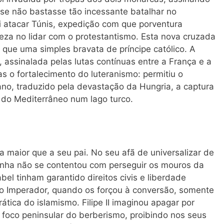
e não bastasse tão incessante batalhar no
i atacar Túnis, expedição com que porventura
ieza no lidar com o protestantismo. Esta nova cruzada
do que uma simples bravata de príncipe católico. A
, assinalada pelas lutas contínuas entre a França e a
s o fortalecimento do luteranismo: permitiu o
o, traduzido pela devastação da Hungria, a captura
do Mediterrâneo num lago turco.
ria maior que a seu pai. No seu afã de universalizar de
panha não se contentou com perseguir os mouros da
bel tinham garantido direitos civis e liberdade
elo Imperador, quando os forçou à conversão, somente
ática do islamismo. Filipe II imaginou apagar por
o foco peninsular do berberismo, proibindo nos seus