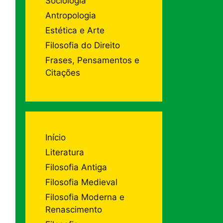
Sociologia
Antropologia
Estética e Arte
Filosofia do Direito
Frases, Pensamentos e
Citações
Início
Literatura
Filosofia Antiga
Filosofia Medieval
Filosofia Moderna e
Renascimento