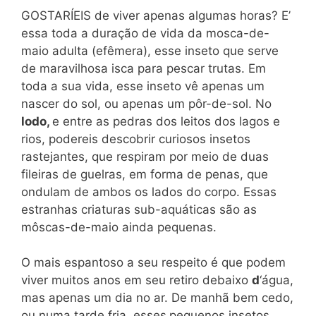
GOSTARÍEIS de viver apenas algumas horas? E’
essa toda a duração de vida da mosca-de-
maio adulta (efêmera), esse inseto que serve
de maravilhosa isca para pescar trutas. Em
toda a sua vida, esse inseto vê apenas um
nascer do sol, ou apenas um pôr-de-sol. No
lodo,
e entre as pedras dos leitos dos lagos e
rios, podereis descobrir curiosos insetos
rastejantes, que respiram por meio de duas
fileiras de guelras, em forma de penas, que
ondulam de ambos os lados do corpo. Essas
estranhas criaturas sub-aquáticas são as
môscas-de-maio ainda pequenas.
O mais espantoso a seu respeito é que podem
viver muitos anos em seu retiro debaixo
d
‘água,
mas apenas um dia no ar. De manhã bem cedo,
ou numa tarde fria, esses
pequenos insetos