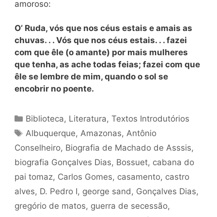
amoroso:
O’ Ruda,
vós que nos céus estais e amais as
chuvas. . . Vós que nos céus estais. . . fazei
com que êle (o amante) por mais mulheres
que tenha, as ache todas feias; fazei com que
êle se lembre de mim, quando o sol se
encobrir no poente.
Categorias
Biblioteca
,
Literatura
,
Textos Introdutórios
Tags
Albuquerque
,
Amazonas
,
Antônio
Conselheiro
,
Biografia de Machado de Asssis
,
biografia Gonçalves Dias
,
Bossuet
,
cabana do
pai tomaz
,
Carlos Gomes
,
casamento
,
castro
alves
,
D. Pedro I
,
george sand
,
Gonçalves Dias
,
gregório de matos
,
guerra de secessão
,