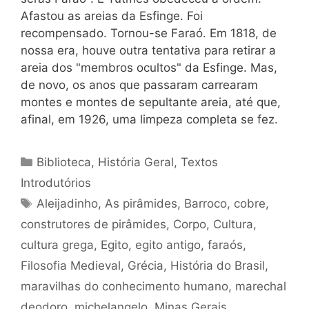
Afastou as areias da Esfinge. Foi
recompensado. Tornou-se Faraó. Em 1818, de
nossa era, houve outra tentativa para retirar a
areia dos "membros ocultos" da Esfinge. Mas,
de novo, os anos que passaram carrearam
montes e montes de sepultante areia, até que,
afinal, em 1926, uma limpeza completa se fez.
Categorias
Biblioteca
,
História Geral
,
Textos
Introdutórios
Tags
Aleijadinho
,
As pirâmides
,
Barroco
,
cobre
,
construtores de pirâmides
,
Corpo
,
Cultura
,
cultura grega
,
Egito
,
egito antigo
,
faraós
,
Filosofia Medieval
,
Grécia
,
História do Brasil
,
maravilhas do conhecimento humano
,
marechal
deodoro
,
michelangelo
,
Minas Gerais
,