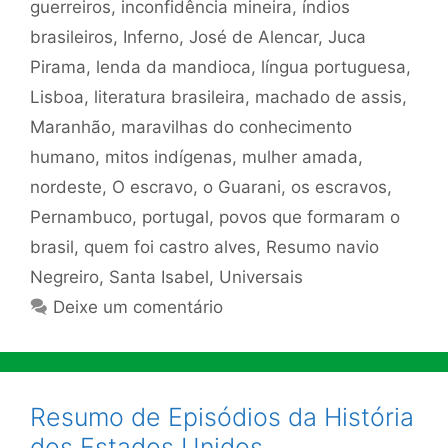
guerreiros
,
inconfidência mineira
,
índios
brasileiros
,
Inferno
,
José de Alencar
,
Juca
Pirama
,
lenda da mandioca
,
língua portuguesa
,
Lisboa
,
literatura brasileira
,
machado de assis
,
Maranhão
,
maravilhas do conhecimento
humano
,
mitos indígenas
,
mulher amada
,
nordeste
,
O escravo
,
o Guarani
,
os escravos
,
Pernambuco
,
portugal
,
povos que formaram o
brasil
,
quem foi castro alves
,
Resumo navio
Negreiro
,
Santa Isabel
,
Universais
Deixe um comentário
Resumo de Episódios da História
dos Estados Unidos