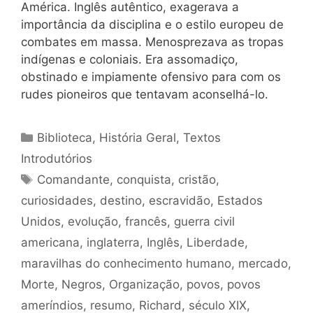
América. Inglês autêntico, exagerava a
importância da disciplina e o estilo europeu de
combates em massa. Menosprezava as tropas
indígenas e coloniais. Era assomadiço,
obstinado e impiamente ofensivo para com os
rudes pioneiros que tentavam aconselhá-lo.
Categorias
Biblioteca
,
História Geral
,
Textos
Introdutórios
Tags
Comandante
,
conquista
,
cristão
,
curiosidades
,
destino
,
escravidão
,
Estados
Unidos
,
evolução
,
francês
,
guerra civil
americana
,
inglaterra
,
Inglês
,
Liberdade
,
maravilhas do conhecimento humano
,
mercado
,
Morte
,
Negros
,
Organização
,
povos
,
povos
ameríndios
,
resumo
,
Richard
,
século XIX
,