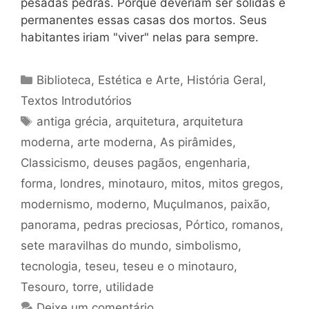
pesadas pedras. Porque deveriam ser sólidas e
permanentes essas casas dos mortos. Seus
habitantes
iriam "viver" nelas para sempre.
Categorias
Biblioteca
,
Estética e Arte
,
História Geral
,
Textos Introdutórios
Tags
antiga grécia
,
arquitetura
,
arquitetura
moderna
,
arte moderna
,
As pirâmides
,
Classicismo
,
deuses pagãos
,
engenharia
,
forma
,
londres
,
minotauro
,
mitos
,
mitos gregos
,
modernismo
,
moderno
,
Muçulmanos
,
paixão
,
panorama
,
pedras preciosas
,
Pórtico
,
romanos
,
sete maravilhas do mundo
,
simbolismo
,
tecnologia
,
teseu
,
teseu e o minotauro
,
Tesouro
,
torre
,
utilidade
Deixe um comentário