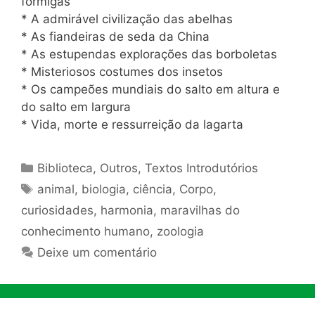
formigas
* A admirável civilização das abelhas
* As fiandeiras de seda da China
* As estupendas explorações das borboletas
* Misteriosos costumes dos insetos
* Os campeões mundiais do salto em altura e
do salto em largura
* Vida, morte e ressurreição da lagarta
Categorias
Biblioteca
,
Outros
,
Textos Introdutórios
Tags
animal
,
biologia
,
ciência
,
Corpo
,
curiosidades
,
harmonia
,
maravilhas do
conhecimento humano
,
zoologia
Deixe um comentário