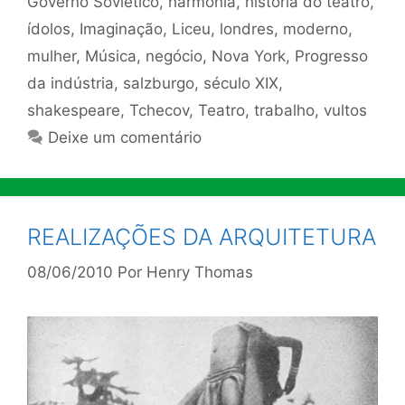
Governo Soviético
,
harmonia
,
história do teatro
,
ídolos
,
Imaginação
,
Liceu
,
londres
,
moderno
,
mulher
,
Música
,
negócio
,
Nova York
,
Progresso
da indústria
,
salzburgo
,
século XIX
,
shakespeare
,
Tchecov
,
Teatro
,
trabalho
,
vultos
Deixe um comentário
REALIZAÇÕES DA ARQUITETURA
08/06/2010
Por
Henry Thomas