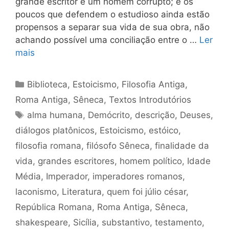
grande escritor e um homem corrupto; e os
poucos que defendem o estudioso ainda estão
propensos a separar sua vida de sua obra, não
achando possível uma conciliação entre o …
Ler
mais
Categorias
Biblioteca
,
Estoicismo
,
Filosofia Antiga
,
Roma Antiga
,
Sêneca
,
Textos Introdutórios
Tags
alma humana
,
Demócrito
,
descrição
,
Deuses
,
diálogos platônicos
,
Estoicismo
,
estóico
,
filosofia romana
,
filósofo Sêneca
,
finalidade da
vida
,
grandes escritores
,
homem político
,
Idade
Média
,
Imperador
,
imperadores romanos
,
laconismo
,
Literatura
,
quem foi júlio césar
,
República Romana
,
Roma Antiga
,
Sêneca
,
shakespeare
,
Sicília
,
substantivo
,
testamento
,