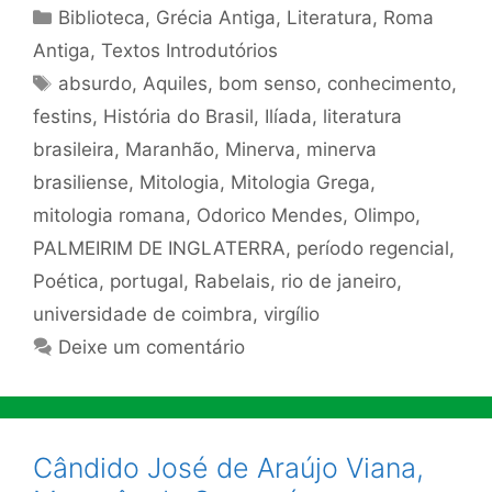
Categorias
Biblioteca
,
Grécia Antiga
,
Literatura
,
Roma
Antiga
,
Textos Introdutórios
Tags
absurdo
,
Aquiles
,
bom senso
,
conhecimento
,
festins
,
História do Brasil
,
Ilíada
,
literatura
brasileira
,
Maranhão
,
Minerva
,
minerva
brasiliense
,
Mitologia
,
Mitologia Grega
,
mitologia romana
,
Odorico Mendes
,
Olimpo
,
PALMEIRIM DE INGLATERRA
,
período regencial
,
Poética
,
portugal
,
Rabelais
,
rio de janeiro
,
universidade de coimbra
,
virgílio
Deixe um comentário
Cândido José de Araújo Viana,