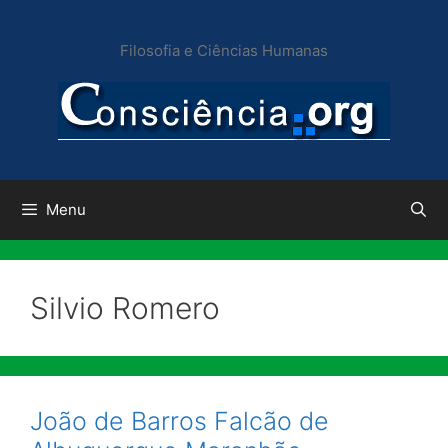
Pular
para
Filosofia e Ciências Humanas
o
conteúdo
Menu
Silvio Romero
João de Barros Falcão de