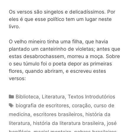
Os versos são singelos e delicadíssimos. Por
eles é que esse político tem um lugar neste
livro.
O velho mineiro tinha uma filha, que havia
plantado um canteirinho de violetas; antes que
estas desabrochassem, morreu a moça. Sobre
o seu túmulo foi o poeta depor as primeiras
flores, quando abriram, e escreveu estes
versos:
Categorias
Biblioteca
,
Literatura
,
Textos Introdutórios
Tags
biografia de escritores
,
coração
,
curso de
medicina
,
escritores brasileiros
,
história da
literatura
,
história da literatura brasileira
,
josé
bonifácio
,
maciel monteiro
,
nobres brasileiros
,