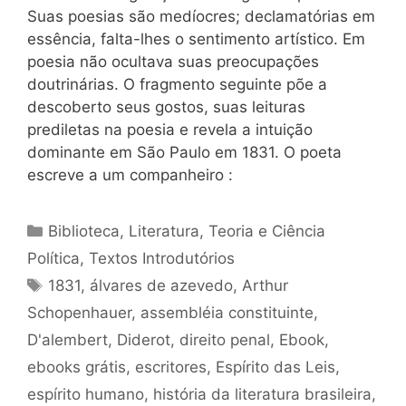
Suas poesias são medíocres; declamatórias em
essência, falta-lhes o sentimento artístico. Em
poesia não ocultava suas preocupações
doutrinárias. O fragmento seguinte põe a
descoberto seus gostos, suas leituras
prediletas na poesia e revela a intuição
dominante em São Paulo em 1831. O poeta
escreve a um companheiro :
Categorias
Biblioteca
,
Literatura
,
Teoria e Ciência
Política
,
Textos Introdutórios
Tags
1831
,
álvares de azevedo
,
Arthur
Schopenhauer
,
assembléia constituinte
,
D'alembert
,
Diderot
,
direito penal
,
Ebook
,
ebooks grátis
,
escritores
,
Espírito das Leis
,
espírito humano
,
história da literatura brasileira
,