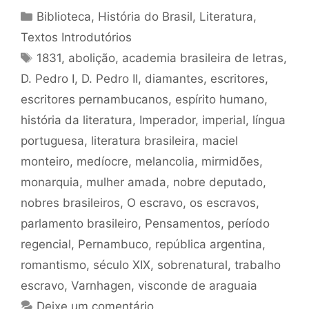
Categorias
Biblioteca
,
História do Brasil
,
Literatura
,
Textos Introdutórios
Tags
1831
,
abolição
,
academia brasileira de letras
,
D. Pedro I
,
D. Pedro II
,
diamantes
,
escritores
,
escritores pernambucanos
,
espírito humano
,
história da literatura
,
Imperador
,
imperial
,
língua
portuguesa
,
literatura brasileira
,
maciel
monteiro
,
medíocre
,
melancolia
,
mirmidões
,
monarquia
,
mulher amada
,
nobre deputado
,
nobres brasileiros
,
O escravo
,
os escravos
,
parlamento brasileiro
,
Pensamentos
,
período
regencial
,
Pernambuco
,
república argentina
,
romantismo
,
século XIX
,
sobrenatural
,
trabalho
escravo
,
Varnhagen
,
visconde de araguaia
Deixe um comentário