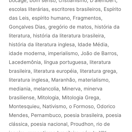
bocage
,
bom senso
,
cristianismo
,
D'alembert
,
escolas literárias
,
escritores brasileiros
,
Espírito
das Leis
,
espírito humano
,
Fragmentos
,
Gonçalves Dias
,
gregório de matos
,
história da
literatura
,
história da literatura brasileira
,
história da literatura inglesa
,
Idade Média
,
idade moderna
,
imperialismo
,
João de Barros
,
Lacedemônia
,
língua portuguesa
,
literatura
brasileira
,
literatura européia
,
literatura grega
,
literatura inglesa
,
Maranhão
,
materialismo
,
mediania
,
melancolia
,
Minerva
,
minerva
brasiliense
,
Mitologia
,
Mitologia Grega
,
Montesquieu
,
Nativismo
,
o Formoso
,
Odorico
Mendes
,
Pernambuco
,
poesia brasileira
,
poesia
clássica
,
poesia nacional
,
Proudhon
,
rio de