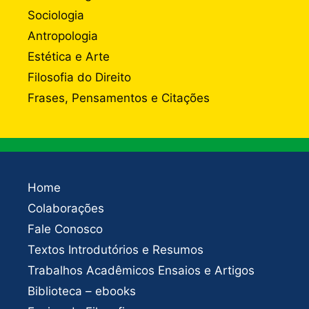
Sociologia
Antropologia
Estética e Arte
Filosofia do Direito
Frases, Pensamentos e Citações
Home
Colaborações
Fale Conosco
Textos Introdutórios e Resumos
Trabalhos Acadêmicos Ensaios e Artigos
Biblioteca – ebooks