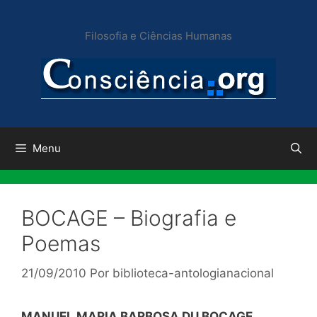
Pular
para
Filosofia e Ciências Humanas
o
conteúdo
Menu
BOCAGE – Biografia e
Poemas
21/09/2010
Por
biblioteca-antologianacional
MANUEL MARIA BARBOSA DU BOCAGE,