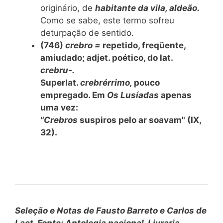
originário, de
habitante da vila, aldeão.
Como se sabe, este termo sofreu
deturpação de sentido.
(746)
crebro =
repetido, freqüente,
amiudado; adjet. poético, do lat.
crebru-.
Superlat.
crebrérrimo,
pouco
empregado. Em
Os Lusíadas
apenas
uma
vez:
"Crebros
suspiros pelo ar soavam"
(IX,
32).
Seleção e Notas de Fausto Barreto e Carlos de
Laet. Fonte: Antologia nacional, Livraria