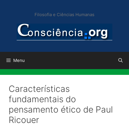
Pular
para
Filosofia e Ciências Humanas
o
conteúdo
Menu
Características
fundamentais do
pensamento ético de Paul
Ricouer