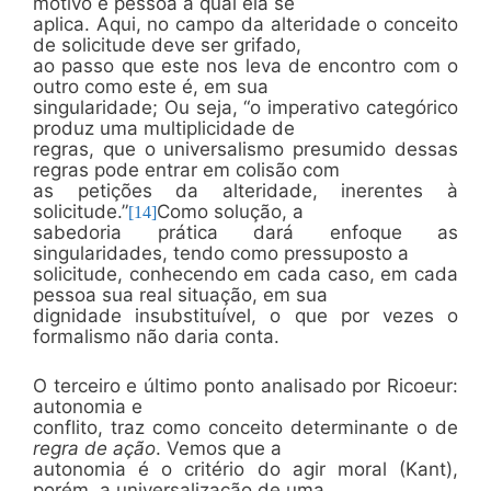
motivo e pessoa a qual ela se
aplica. Aqui, no campo da alteridade o conceito
de solicitude deve ser grifado,
ao passo que este nos leva de encontro com o
outro como este é, em sua
singularidade; Ou seja, “o imperativo categórico
produz uma multiplicidade de
regras, que o universalismo presumido dessas
regras pode entrar em colisão com
as petições da alteridade, inerentes à
solicitude.”
Como solução, a
[14]
sabedoria prática dará enfoque as
singularidades, tendo como pressuposto a
solicitude, conhecendo em cada caso, em cada
pessoa sua real situação, em sua
dignidade insubstituível, o que por vezes o
formalismo não daria conta.
O terceiro e último ponto analisado por Ricoeur:
autonomia e
conflito, traz como conceito determinante o de
regra de ação
. Vemos que a
autonomia é o critério do agir moral (Kant),
porém, a universalização de uma