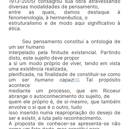
1913-2005) consagrou sua obra atravessando
diversas modalidades de pensamento,
entre as quais, damos destaque à
fenomenologia, à hermenêutica, o
estruturalismo e de modo aqui significativo à
ética.
Seu pensamento constitui a ontologia de
um ser humano
interpelado pela finitude existencial. Partindo
disto, este sujeito deve propor
a si um modo próprio de viver, tendo em vista
uma existência realizada,
plenificada, na finalidade de constituir-se como
um
ser
humano capaz
. Tal propósito
[1]
acontece
mediante um processo, que em Ricoeur
abrange o autoconhecimento do sujeito, de
quem ele próprio é, de si-mesmo, que também
envolve o si que é o outro, tudo
isso inserido numa reapropriação do desejo de
ser e existir, a luta pelo reconhecimento.
A proposta de conhecer-se apresenta-se não
como um fato dado, mas constitui para