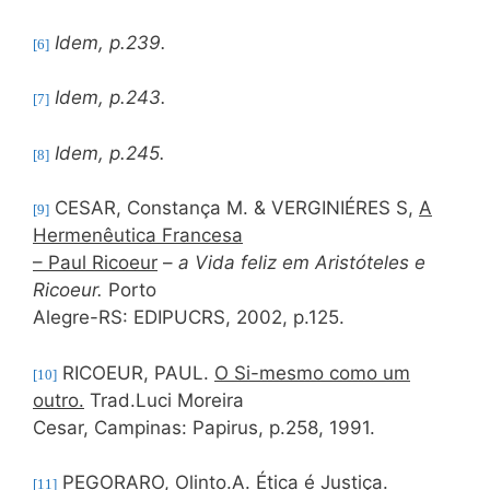
Idem, p.239.
[6]
Idem, p.243.
[7]
Idem, p.245.
[8]
CESAR, Constança M. & VERGINIÉRES S,
A
[9]
Hermenêutica Francesa
– Paul Ricoeur
–
a Vida feliz em Aristóteles e
Ricoeur.
Porto
Alegre-RS: EDIPUCRS, 2002, p.125.
RICOEUR, PAUL.
O Si-mesmo como um
[10]
outro.
Trad.Luci Moreira
Cesar, Campinas: Papirus, p.258, 1991.
PEGORARO, Olinto.A.
Ética é Justiça
.
[11]