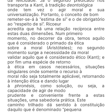
da felicidade. Já o segundo predicado nos
transporta a Kant, à tradição
deontológica
onde tem vez o agir moral e sua
universalização. Portanto, o conceito de bom
remeter-se-á à “estima de si” e o de obrigatório
ao “respeito de si”. Ricoeur
acredita que há uma relação recíproca entre
estas duas dimensões. Num primeiro
momento, no decorrer da obra, temos aquilo
que é considerado o primado da ética
sobre a moral (Aristóteles); no segundo
momento surge a necessidade da moral
validar aquilo que é considerado ético (Kant); e
por fim uma espécie de retorno
à ética em casos necessários, situações
singulares onde somente o recurso à
moral não seja totalmente aplicável, retornando
à intenção ética e dando lugar
à
phronésis
, como solução, ou seja, a
capacidade de agir de modo
prudente e conveniente frente a estas
situações, uma sabedoria prática. Este
caminho trilhado dá sentido à constituição
daquilo que é denominado “pequena