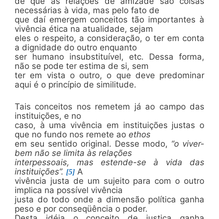
de que as relações de amizade são coisas
necessárias à vida, mas pelo fato de
que daí emergem conceitos tão importantes à
vivência ética na atualidade, sejam
eles o respeito, a consideração, o ter em conta
a dignidade do outro enquanto
ser humano insubstituível, etc. Dessa forma,
não se pode ter estima de si, sem
ter em vista o outro, o que deve predominar
aqui é o princípio de similitude.
Tais conceitos nos remetem já ao campo das
instituições, e no
caso, à uma vivência em instituições justas o
que no fundo nos remete ao
ethos
em seu sentido original. Desse modo,
“o viver-
bem não se limita às relações
interpessoais, mas estende-se à vida das
instituições”.
A
[5]
vivência justa de um sujeito para com o outro
implica na possível vivência
justa do todo onde a dimensão política ganha
peso e por conseqüência o poder.
Desta idéia o conceito de justiça ganha