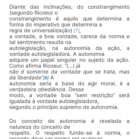
Diante das inclinações, do constrangimento
(segundo Ricoeur o
constrangimento é aquilo que determina a
forma do imperativo que determina a
regra de universalização)
,
[7]
a vontade, a boa vontade, carece da norma e
tal sentimento resulta na
autolegislação, na autonomia da ação, a
vontade autolegisladora. A autonomia
adquire um papel singular no sujeito da ação.
Como afirma Ricoeur:
“(…) já
não é somente da vontade que se trata, mas
da liberdade”
A
[8]
autonomia seria a base do agir moral, é a
verdadeira obediência
. Desse
modo, a vontade boa “sem restrição” será
igualada à vontade autolegisladora,
segundo o princípio supremo de autonomia.
Do conceito de autonomia é revelada a
natureza do conceito de
respeito. O respeito funde-se à norma, o
respeito deve ser norma em qualquer