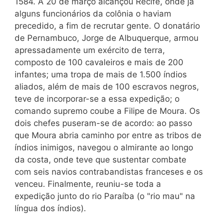
1584. A 20 de março alcançou Recife, onde já
alguns funcionários da colônia o haviam
precedido, a fim de recrutar gente. O donatário
de Pernambuco, Jorge de Albuquerque, armou
apressadamente um exército de terra,
composto de 100 cavaleiros e mais de 200
infantes; uma tropa de mais de 1.500 índios
aliados, além de mais de 100 escravos negros,
teve de incorporar-se a essa expedição; o
comando supremo coube a Filipe de Moura. Os
dois chefes puseram-se de acordo: ao passo
que Moura abria caminho por entre as tribos de
índios inimigos, navegou o almirante ao longo
da costa, onde teve que sustentar combate
com seis navios contrabandistas franceses e os
venceu. Finalmente, reuniu-se toda a
expedição junto do rio Paraíba (o "rio mau" na
língua dos índios).