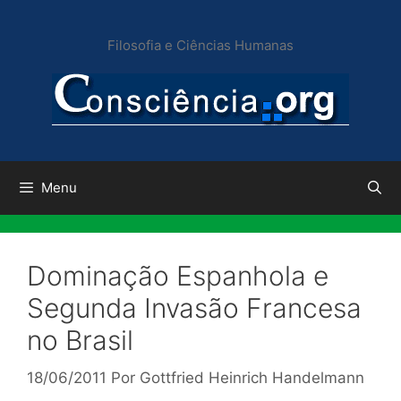
Pular
para
Filosofia e Ciências Humanas
o
conteúdo
Menu
Dominação Espanhola e
Segunda Invasão Francesa
no Brasil
18/06/2011
Por
Gottfried Heinrich Handelmann