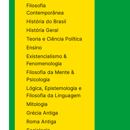
Filosofia
Contemporânea
História do Brasil
História Geral
Teoria e Ciência Política
Ensino
Existencialismo &
Fenomenologia
Filosofia da Mente &
Psicologia
Lógica, Epistemologia e
Filosofia da Linguagem
Mitologia
Grécia Antiga
Roma Antiga