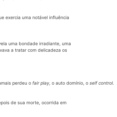
e exercia uma notável influência
revela uma bondade irradiante, uma
evava a tratar com delicadeza os
 jamais perdeu o
fair play
, o auto domínio, o
self control.
epois de sua morte, ocorrida em