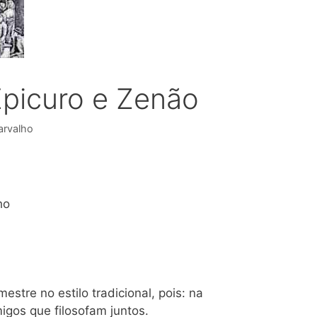
Epicuro e Zenão
arvalho
ho
stre no estilo tradicional, pois: na
gos que filosofam juntos.