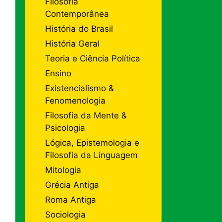
Filosofia
Contemporânea
História do Brasil
História Geral
Teoria e Ciência Política
Ensino
Existencialismo &
Fenomenologia
Filosofia da Mente &
Psicologia
Lógica, Epistemologia e
Filosofia da Linguagem
Mitologia
Grécia Antiga
Roma Antiga
Sociologia