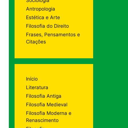
Sociologia
Antropologia
Estética e Arte
Filosofia do Direito
Frases, Pensamentos e
Citações
Início
Literatura
Filosofia Antiga
Filosofia Medieval
Filosofia Moderna e
Renascimento