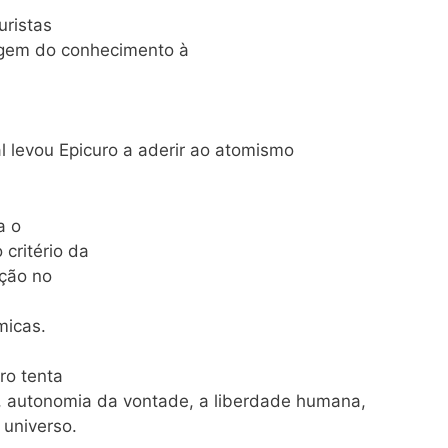
uristas
origem do conhecimento à
l levou Epicuro a aderir ao atomismo
a o
critério da
ação no
micas.
ro tenta
, autonomia da vontade, a liberdade humana,
 universo.