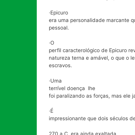
·Epicuro
era uma personalidade marcante qu
pessoal.
·O
perfil caracterológico de Epicuro 
natureza terna e amável, o que o l
escravos.
·Uma
terrível doença lhe
foi paralizando as forças, mas ele
·É
impressionante que dois séculos d
270 a C. era ainda exaltada