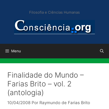
Pular
para
Filosofia e Ciências Humanas
o
conteúdo
Menu
Finalidade do Mundo –
Farias Brito – vol. 2
(antologia)
10/04/2008
Por
Raymundo de Farias Brito