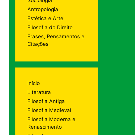
Sociologia
Antropologia
Estética e Arte
Filosofia do Direito
Frases, Pensamentos e
Citações
Início
Literatura
Filosofia Antiga
Filosofia Medieval
Filosofia Moderna e
Renascimento