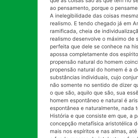
que as coisas são as que têm no seu
ao pensamento, porque o pensament
A inelegibilidade das coisas mesma
realismo. E tendo chegado já em Ari
ramificada, cheia de individualiza
realismo desenvolve o máximo de s
perfeita que dele se conhece na hi
apossa completamente dos espírito
propensão natural do homem coinci
propensão natural do homem é a de
substâncias individuais, cujo conju
não somente no sentido de dizer 
o que são, aquilo que são, sua essê
homem espontâneo e natural é arist
espontânea e naturalmente, nada t
História e que consiste em que, a p
concepção metafísica aristotélica 
mais nos espíritos e nas almas, at