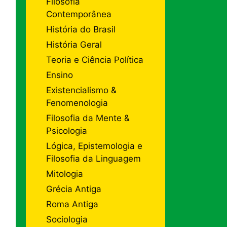
Filosofia
Contemporânea
História do Brasil
História Geral
Teoria e Ciência Política
Ensino
Existencialismo &
Fenomenologia
Filosofia da Mente &
Psicologia
Lógica, Epistemologia e
Filosofia da Linguagem
Mitologia
Grécia Antiga
Roma Antiga
Sociologia