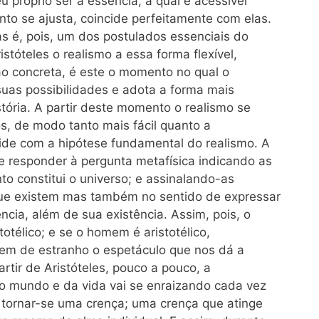
 próprio ser a essência, a qual é acessível
o se ajusta, coincide perfeitamente com elas.
s é, pois, um dos postulados essenciais do
stóteles o realismo a essa forma flexível,
ção concreta, é este o momento no qual o
uas possibilidades e adota a forma mais
stória. A partir deste momento o realismo se
s, de modo tanto mais fácil quanto a
de com a hipótese fundamental do realismo. A
 responder à pergunta metafísica indicando as
nto constitui o universo; e assinalando-as
que existem mas também no sentido de expressar
ncia, além de sua existência. Assim, pois, o
otélico; e se o homem é aristotélico,
em de estranho o espetáculo que nos dá a
artir de Aristóteles, pouco a pouco, a
do mundo e da vida vai se enraizando cada vez
é tornar-se uma crença; uma crença que atinge