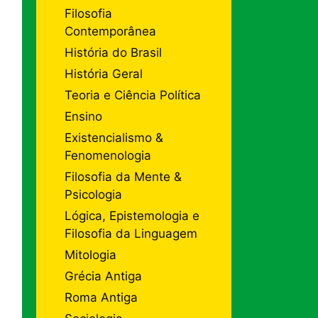
Filosofia
Contemporânea
História do Brasil
História Geral
Teoria e Ciência Política
Ensino
Existencialismo &
Fenomenologia
Filosofia da Mente &
Psicologia
Lógica, Epistemologia e
Filosofia da Linguagem
Mitologia
Grécia Antiga
Roma Antiga