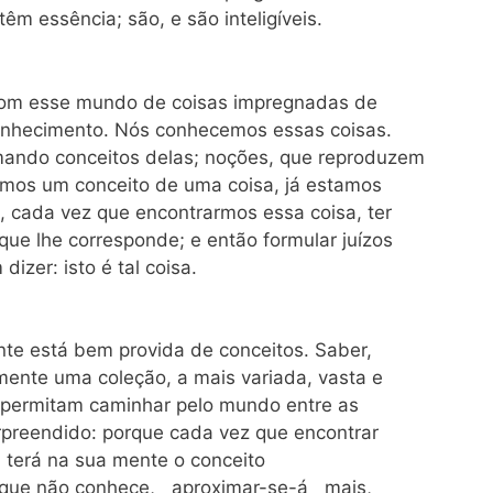
 têm essência; são, e são inteligíveis.
com esse mundo de coisas impregnadas de
 conhecimento. Nós conhecemos essas coisas.
ando conceitos delas; noções, que reproduzem
rmos um conceito de uma coisa, já estamos
, cada vez que encontrarmos essa coisa, ter
ue lhe corresponde; e então formular juízos
zer: isto é tal coisa.
nte está bem provida de conceitos. Saber,
 mente uma coleção, a mais variada, vasta e
he permitam caminhar pelo mundo entre as
rpreendido: porque cada vez que encontrar
, terá na sua mente o conceito
o que não conhece, aproximar-se-á mais,