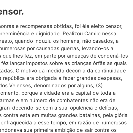
ensor.
nras e recompensas obtidas, foi êle eleito censor,
 preeminência e dignidade. Realizou Camilo nessa
onesto, quando induziu os homens, não casados, a
 numerosas por causadas guerras, levando-os a
es que lhes fêz, em parte por ameaças de condená-los
 fêz lançar impostos sobre as crianças órfãs as quais
utadas. O motivo da medida decorria da continuidade
a república era obrigada a fazer grandes despesas,
dos Veienses, denominados por alguns, (3)
omento, porque a cidade era a capital de toda a
 armas e em número de combatentes não era de
gran-decendo-se com a suai opulência e delícias,
 contra esta em muitas grandes batalhas, pela glória
, enfraquecida a esse tempo, em razão de numerosos
ndonava sua primeira ambição de sair contra os