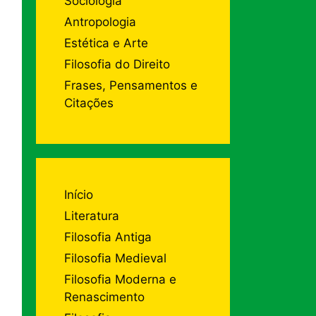
Sociologia
Antropologia
Estética e Arte
Filosofia do Direito
Frases, Pensamentos e
Citações
Início
Literatura
Filosofia Antiga
Filosofia Medieval
Filosofia Moderna e
Renascimento