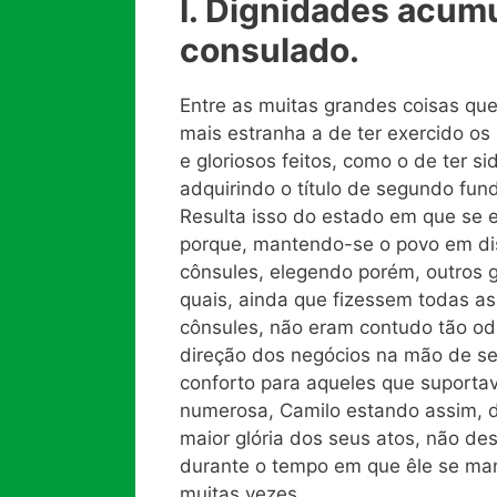
I. Dignidades acum
consulado.
Entre as muitas grandes coisas que
mais estranha a de ter exercido os 
e gloriosos feitos, como o de ter si
adquirindo o título de segundo fun
Resulta isso do estado em que se 
porque, mantendo-se o povo em dis
cônsules, elegendo porém, outros 
quais, ainda que fizessem todas a
cônsules, não eram contudo tão od
direção dos negócios na mão de sei
conforto para aqueles que suport
numerosa, Camilo estando assim, d
maior glória dos seus atos, não de
durante o tempo em que êle se man
muitas vezes.