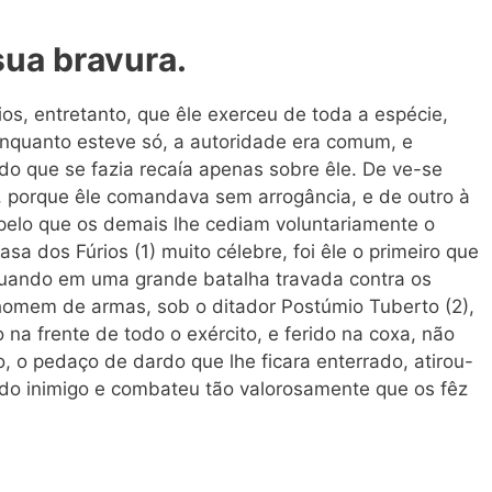
sua bravura.
os, entretanto, que êle exerceu de toda a espécie,
nquanto esteve só, a autoridade era comum, e
do que se fazia recaía apenas sobre êle. De ve-se
, porque êle comandava sem arrogância, e de outro à
 pelo que os demais lhe cediam voluntariamente o
sa dos Fúrios (1) muito célebre, foi êle o primeiro que
 quando em uma grande batalha travada contra os
homem de armas, sob o ditador Postúmio Tuberto (2),
o na frente de todo o exército, e ferido na coxa, não
, o pedaço de dardo que lhe ficara enterrado, atirou-
do inimigo e combateu tão valorosamente que os fêz