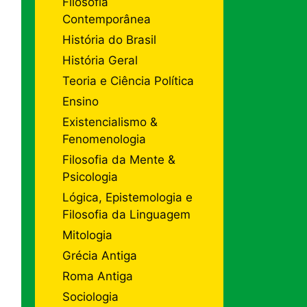
Filosofia
Contemporânea
História do Brasil
História Geral
Teoria e Ciência Política
Ensino
Existencialismo &
Fenomenologia
Filosofia da Mente &
Psicologia
Lógica, Epistemologia e
Filosofia da Linguagem
Mitologia
Grécia Antiga
Roma Antiga
Sociologia