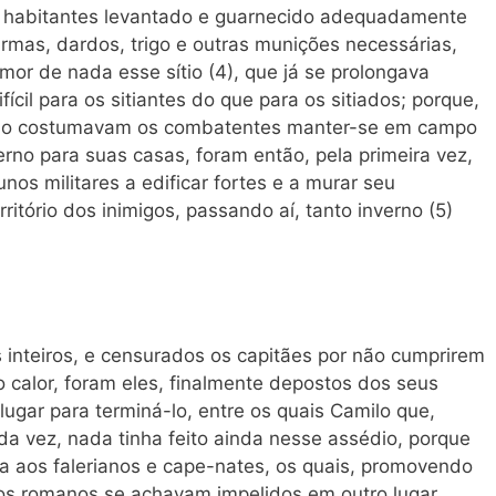
 habitantes levantado e guarnecido adequadamente
rmas, dardos, trigo e outras munições necessárias,
r de nada esse sítio (4), que já se prolongava
ícil para os sitiantes do que para os sitiados; porque,
não costumavam os combatentes manter-se em campo
erno para suas casas, foram então, pela primeira vez,
nos militares a edificar fortes e a murar seu
itório dos inimigos, passando aí, tanto inverno (5)
 inteiros, e censurados os capitães por não cumprirem
 calor, foram eles, finalmente depostos dos seus
ugar para terminá-lo, entre os quais Camilo que,
unda vez, nada tinha feito ainda nesse assédio, porque
ra aos falerianos e cape-nates, os quais, promovendo
 os romanos se achavam impelidos em outro lugar,