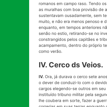
romanos em campo raso. Tendo os
as muralhas com boa provisão de a
sustentavam ousadamente, sem temo
muito, e não era menos penoso e dif
enquanto, em tempos anteriores 
senão no estio, retirando-se no inv
constrangidos pelos capitães e tribu
acampamento, dentro do próprio terr
como verão.
IV. Cerco ds Veios.
IV.
Ora, já durava o cerco sete anos
o dever de conduzi-lo com o devido
cargos elegendo-se outros em seu l
instituído tribuno militar pela seg
lhe coubera em sorte, fazer a guer
correrias em suas terras enquanto