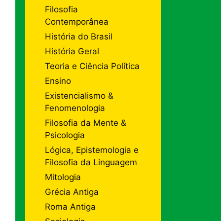
Filosofia
Contemporânea
História do Brasil
História Geral
Teoria e Ciência Política
Ensino
Existencialismo &
Fenomenologia
Filosofia da Mente &
Psicologia
Lógica, Epistemologia e
Filosofia da Linguagem
Mitologia
Grécia Antiga
Roma Antiga