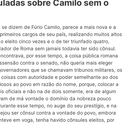
uladas sobre Camilo sem o
 se dizem de Fúrio Camilo, parece a mais nova e a
primeiros cargos de seu país, realizando muitos altos
do eleito cinco vezes e o de ter triunfado quatro,
dador de Roma sem jamais todavia ter sido cônsul.
encontrava, por esse tempo, a coisa pública romana
sensão contra o senado, não queria mais eleger
governadores que se chamavam tribunos militares, os
s coisas com autoridade e poder semelhante ao dos
iosos ao povo em razão do nome, porque, colocar a
s oficiais e não na de dois somente, era de algum
avam de má vontade o domínio da nobreza pouco
urante esse tempo, no auge do seu prestígio, e na
sejou ser cônsul contra a vontade do povo, embora
teve em voga, tenha havido cônsules eleitos, por