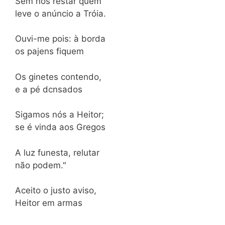
Sem nos restar quem
leve o anúncio a Tróia.
Ouvi-me pois: à borda
os pajens fiquem
Os ginetes contendo,
e a pé dcnsados
Sigamos nós a Heitor;
se é vinda aos Gregos
A luz funesta, relutar
não podem."
Aceito o justo aviso,
Heitor em armas