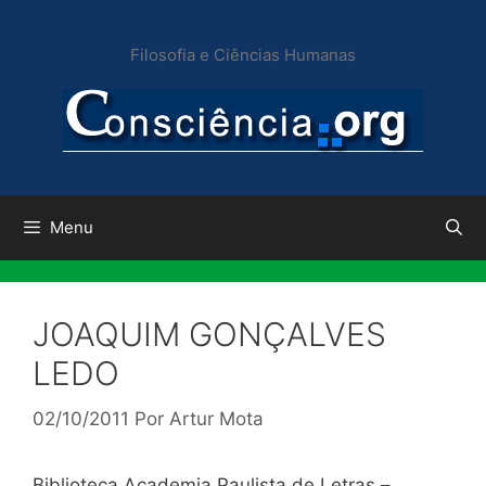
Pular
para
Filosofia e Ciências Humanas
o
conteúdo
Menu
JOAQUIM GONÇALVES
LEDO
02/10/2011
Por
Artur Mota
Biblioteca Academia Paulista de Letras –