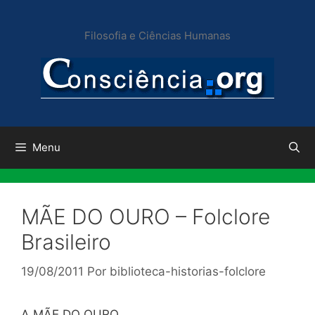
Pular
para
Filosofia e Ciências Humanas
o
conteúdo
Menu
MÃE DO OURO – Folclore
Brasileiro
19/08/2011
Por
biblioteca-historias-folclore
A MÃE DO OURO