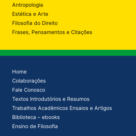
Antropologia
Estética e Arte
Filosofia do Direito
Frases, Pensamentos e Citações
Home
Colaborações
Fale Conosco
Textos Introdutórios e Resumos
Trabalhos Acadêmicos Ensaios e Artigos
Biblioteca – ebooks
Ensino de Filosofia