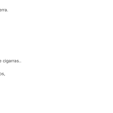
erra.
 cigarras..
os,