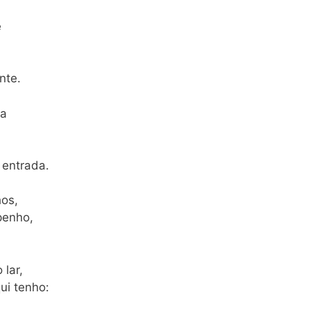
e
nte.
da
 entrada.
hos,
penho,
lar,
ui tenho: