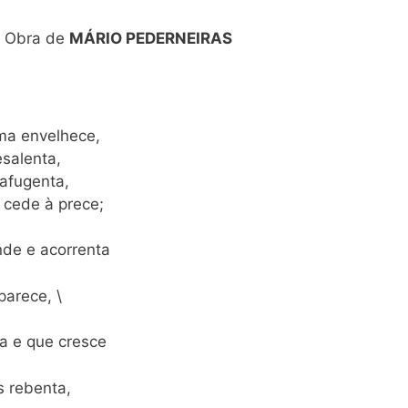
). Obra de
MÁRIO PEDERNEIRAS
ma envelhece,
salenta,
 afugenta,
 cede à prece;
de e acorrenta
arece, \
a e que cresce
s rebenta,