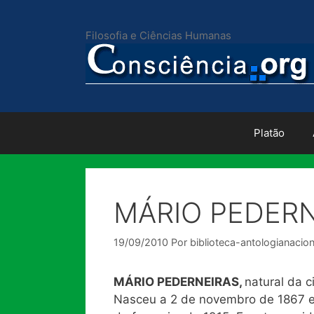
Pular
para
Filosofia e Ciências Humanas
o
conteúdo
Platão
MÁRIO PEDERN
19/09/2010
Por
biblioteca-antologianacion
MÁRIO PEDERNEIRAS,
natural da c
Nasceu a 2 de novembro de 1867 e