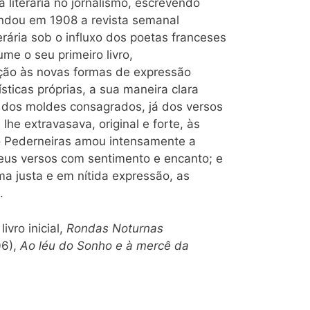
a literária no jornalismo, escrevendo
fundou em 1908 a revista semanal
erária sob o influxo dos poetas franceses
ume o seu primeiro livro,
ação às novas formas de expressão
ísticas próprias, a sua maneira clara
á dos moldes consagrados, já dos versos
 lhe extravasava, original e forte, às
io Pederneiras amou intensamente a
eus versos com sentimento e encanto; e
ma justa e em nítida expressão, as
.
,
livro inicial,
Rondas Noturnas
06),
Ao léu do Sonho e à mercê da