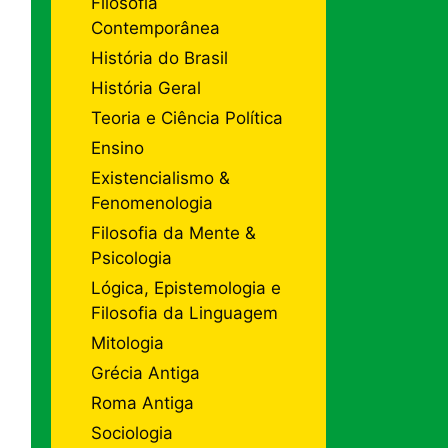
Filosofia
Contemporânea
História do Brasil
História Geral
Teoria e Ciência Política
Ensino
Existencialismo &
Fenomenologia
Filosofia da Mente &
Psicologia
Lógica, Epistemologia e
Filosofia da Linguagem
Mitologia
Grécia Antiga
Roma Antiga
Sociologia