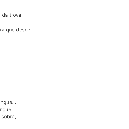
 da trova.
bra que desce
tingue…
ingue
 sobra,