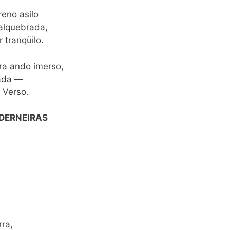
eno asilo
alquebrada,
 tranqüilo.
ra ando imerso,
zada —
 Verso.
DERNEIRAS
rra,