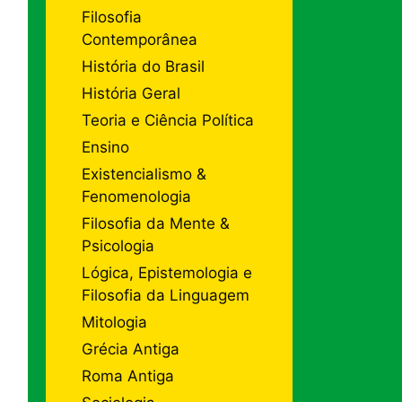
Filosofia
Contemporânea
História do Brasil
História Geral
Teoria e Ciência Política
Ensino
Existencialismo &
Fenomenologia
Filosofia da Mente &
Psicologia
Lógica, Epistemologia e
Filosofia da Linguagem
Mitologia
Grécia Antiga
Roma Antiga