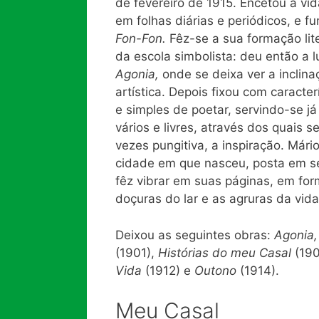
de fevereiro de 1915. Encetou a vid
em folhas diárias e periódicos, e 
Fon-Fon.
Fêz-se a sua formação lit
da escola simbolista: deu então a l
Agonia,
onde se deixa ver a inclin
artística. Depois fixou com caracter
e simples de poetar, servindo-se j
vários e livres, através dos quais se
vezes pungitiva, a inspiração. Már
cidade em que nasceu, posta em s
fêz vibrar em suas páginas, em for
doçuras do lar e as agruras da vida
Deixou as seguintes obras:
Agonia
(1901),
Histórias do meu Casal
(19
Vida
(1912) e
Outono
(1914).
Meu Casal