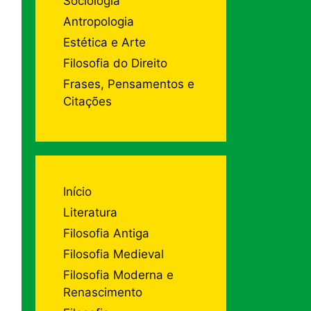
Sociologia
Antropologia
Estética e Arte
Filosofia do Direito
Frases, Pensamentos e
Citações
Início
Literatura
Filosofia Antiga
Filosofia Medieval
Filosofia Moderna e
Renascimento