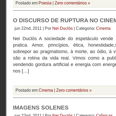
Postado em
Poesia
|
Zero comentários »
O DISCURSO DE RUPTURA NO CINE
jun 22nd, 2011 | Por
Nei Duclós
| Categoria:
Cinema
Nei Duclós A sociedade do espetáculo vende
pratica. Amor, princípios, ética, honestidad
sobrepor ao pragmatismo, à morte, ao ódio, à v
são a rotina da vida real. Vimos como a publ
vendendo gordura artificial e energia com energét
nos […]
Postado em
Cinema
|
Zero comentários »
IMAGENS SOLENES
jun 22nd, 2011 | Por
Nei Duclós
| Categoria:
Crônicas