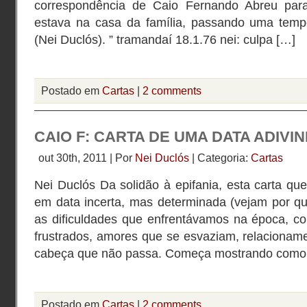
correspondência de Caio Fernando Abreu par
estava na casa da família, passando uma temp
(Nei Duclós). ” tramandaí 18.1.76 nei: culpa […]
Postado em
Cartas
|
2 comments
CAIO F: CARTA DE UMA DATA ADIVI
out 30th, 2011 | Por
Nei Duclós
| Categoria:
Cartas
Nei Duclós Da solidão à epifania, esta carta q
em data incerta, mas determinada (vejam por que
as dificuldades que enfrentávamos na época, c
frustrados, amores que se esvaziam, relacionam
cabeça que não passa. Começa mostrando como 
Postado em
Cartas
|
2 comments