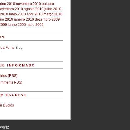
bro 2010
novembro 2010
outubro
setembro 2010
agosto 2010
julho 2010
 2010
maio 2010
abril 2010
março 2010
iro 2010
janeiro 2010
dezembro 2009
2009
junho 2005
maio 2005
KS
 da Fonte
Blog
r
UE INFORMADO
tries (RSS)
mments RSS)
M ESCREVE
i Duclós
PRiNZ