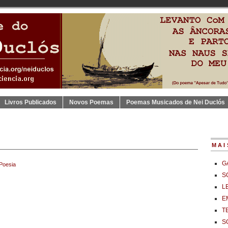
Livros Publicados
Novos Poemas
Poemas Musicados de Nei Duclós
MAI
G
Poesia
S
L
E
T
S