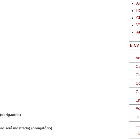
A
P
C
V
Ar
NAV
Ar
Ca
C
Co
Cr
En
Es
obrigatório)
Hi
Ja
não será mostrado) (obrigatório)
Li