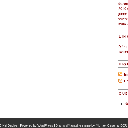
dezem
2010
junho
fevere
maio 
LIN
Diário
Twitte
FIQ
En
Co
QUE
Ne
6 Nei Duclós | Powered by
WordPress
|
BranfordMagazine theme
by
Michael Oeser
at
DER 