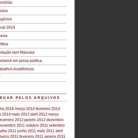
mórias
sica
gócios
car 2014
esia
lítica
dação sem Máscara
mance em prosa poética
abalhos Acadêmicos
V
EGAR PELOS ARQUIVOS
iro 2018
março 2014
fevereiro 2014
ro 2014
maio 2012
abril 2012
março
fevereiro 2012
janeiro 2012
dezembro
novembro 2011
outubro 2011
setembro
julho 2011
junho 2011
maio 2011
abril
março 2011
fevereiro 2011
janeiro 2011