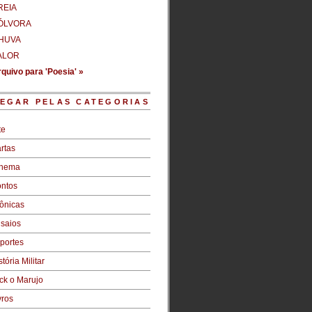
REIA
ÓLVORA
HUVA
ALOR
quivo para 'Poesia' »
EGAR PELAS CATEGORIAS
te
rtas
inema
ntos
ônicas
saios
portes
stória Militar
ck o Marujo
vros