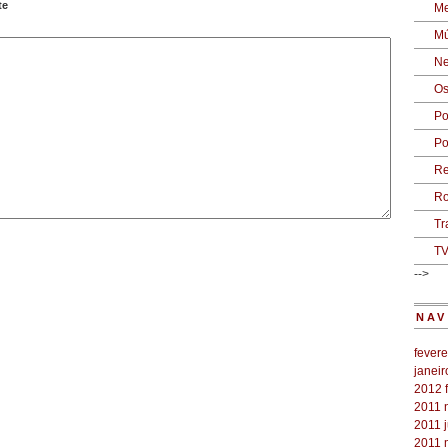
te
Me
Mú
Ne
Os
Po
Po
Re
Ro
Tr
T
-->
NAV
fevere
janei
2012
2011
2011
2011