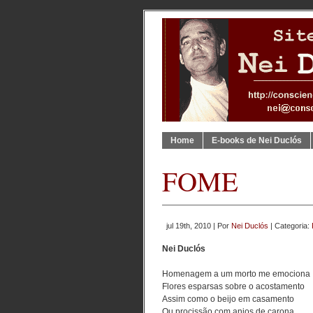
Home
E-books de Nei Duclós
FOME
jul 19th, 2010 | Por
Nei Duclós
| Categoria:
Nei Duclós
Homenagem a um morto me emociona
Flores esparsas sobre o acostamento
Assim como o beijo em casamento
Ou procissão com anjos de carona