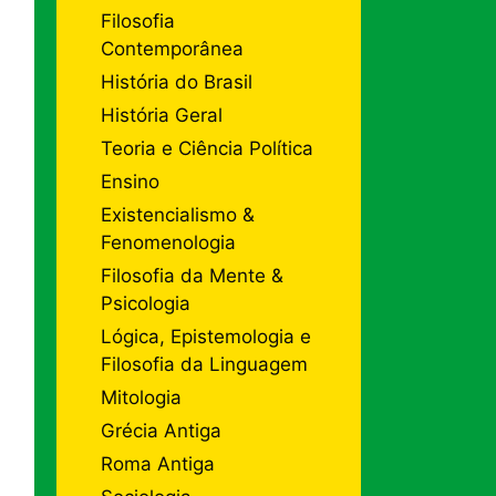
Filosofia
Contemporânea
História do Brasil
História Geral
Teoria e Ciência Política
Ensino
Existencialismo &
Fenomenologia
Filosofia da Mente &
Psicologia
Lógica, Epistemologia e
Filosofia da Linguagem
Mitologia
Grécia Antiga
Roma Antiga