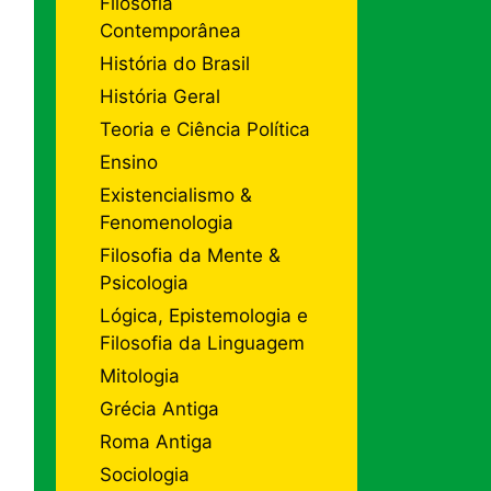
Filosofia
Contemporânea
História do Brasil
História Geral
Teoria e Ciência Política
Ensino
Existencialismo &
Fenomenologia
Filosofia da Mente &
Psicologia
Lógica, Epistemologia e
Filosofia da Linguagem
Mitologia
Grécia Antiga
Roma Antiga
Sociologia