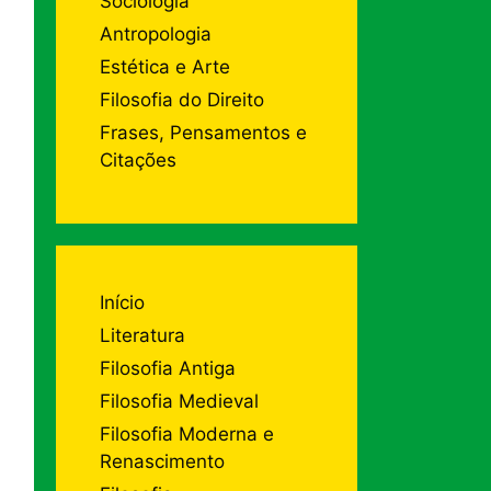
Sociologia
Antropologia
Estética e Arte
Filosofia do Direito
Frases, Pensamentos e
Citações
Início
Literatura
Filosofia Antiga
Filosofia Medieval
Filosofia Moderna e
Renascimento