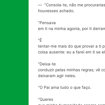
— "Consola-te, não me procurarias
houvesses achado.
"Pensava
em ti na minha agonia, por ti derra
"Ê
tentar-me mais do que provar a ti pr
coisa ausente: eu a farei em ti se e
"Deixa-te
conduzir pelas minhas regras; vê 
deixaram agir neles.
"O Pai ama tudo o que faço.
"Queres