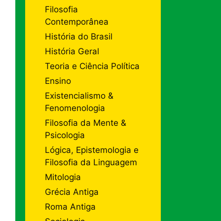
Filosofia
Contemporânea
História do Brasil
História Geral
Teoria e Ciência Política
Ensino
Existencialismo &
Fenomenologia
Filosofia da Mente &
Psicologia
Lógica, Epistemologia e
Filosofia da Linguagem
Mitologia
Grécia Antiga
Roma Antiga