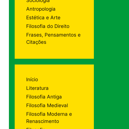
Sociologia
Antropologia
Estética e Arte
Filosofia do Direito
Frases, Pensamentos e
Citações
Início
Literatura
Filosofia Antiga
Filosofia Medieval
Filosofia Moderna e
Renascimento