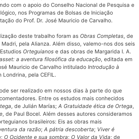
do com o apoio do Conselho Nacional de Pesquisa e
lógico, nos Programas de Bolsas de Iniciação
ntação do Prof. Dr. José Mauricio de Carvalho.
alização deste trabalho foram as
Obras Completas
, de
Madri, pela Alianza. Além disso, valemo-nos dos seis
 Estudios
Orteguianos
e das obras de Margarida I. A.
asset: a aventura filosófica da educação
, editada em
osé Mauricio de Carvalho intitulado
Introdução à
m Londrina, pela CEFIL.
ode ser realizado em nossos dias à parte do que
s comentadores. Entre os estudos mais conhecidos
rtega
, de Julián Marías;
A Gratuidade ética de Ortega
,
ie
, de Paul Bocel. Além desses autores consideramos
rteguianos brasileiros: Eis as obras mais
ventura da razão
;
A pátria descoberta
;
Viver é
a
;
O Ocidente e sua sombra
;
O Valor da Vida
; de