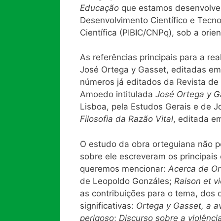
Educação
que estamos desenvolven
Desenvolvimento Científico e Tecno
Científica (PIBIC/CNPq), sob a orie
As referências principais para a re
José Ortega y Gasset, editadas em 
números já editados da Revista de
Amoedo intitulada
José Ortega y G
Lisboa, pela Estudos Gerais e de J
Filosofia da Razão Vital
, editada e
O estudo da obra orteguiana não p
sobre ele escreveram os principai
queremos mencionar:
Acerca de O
de Leopoldo Gonzáles;
Raison et v
as contribuições para o tema, dos o
significativas:
Ortega y Gasset, a a
perigoso
;
Discurso sobre a violênci