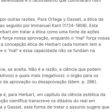
a serenidade e o racionalismo que culminaram num
por outras razões. Para Ortega y Gasset, a ética de
ao seguido por Immanuel Kant (1724-1808). Esta
erbart em tratar a ética como uma fonte de ações
 força nossa aprovação, enquanto o “mal” força nossa
ara a concepção ética de Herbart cada homem tem a
” e o “mal” e essa capacidade não se fundam na
ce, se aceita. Não é a razão, a ciência que podem
sitivos) e quais mals (negativos): o órgão para os
de de aprovação ou desaprovação (
Idem
. p. 286).
ca é, para Herbart, um capítulo da ciência estética da
ção científica transcreve os ditados do real em
a y Gasset, esta forma de tratar o assunto sugere que