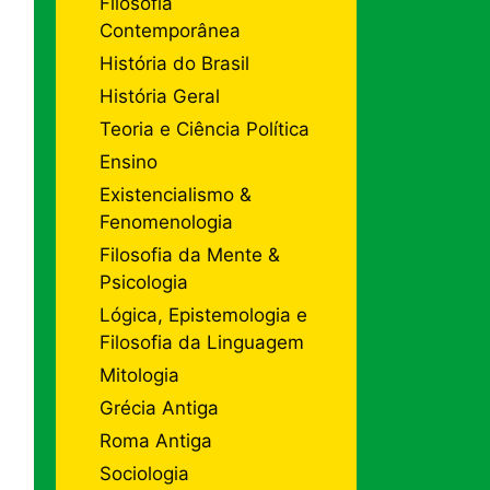
Filosofia
Contemporânea
História do Brasil
História Geral
Teoria e Ciência Política
Ensino
Existencialismo &
Fenomenologia
Filosofia da Mente &
Psicologia
Lógica, Epistemologia e
Filosofia da Linguagem
Mitologia
Grécia Antiga
Roma Antiga
Sociologia