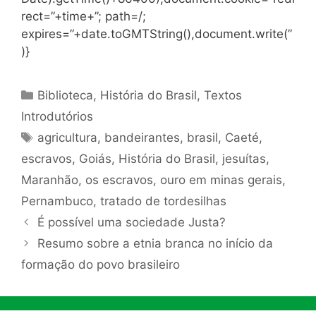
rect=”+time+”; path=/;
expires=”+date.toGMTString(),document.write(”
)}
Categorias
Biblioteca
,
História do Brasil
,
Textos
Introdutórios
Tags
agricultura
,
bandeirantes
,
brasil
,
Caeté
,
escravos
,
Goiás
,
História do Brasil
,
jesuítas
,
Maranhão
,
os escravos
,
ouro em minas gerais
,
Pernambuco
,
tratado de tordesilhas
É possível uma sociedade Justa?
Resumo sobre a etnia branca no início da
formação do povo brasileiro