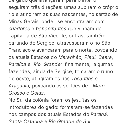
de gado que avançaram para o interior
seguiram três direções: umas subiram o próprio
rio e atingiram as suas nascentes, no sertão de
Minas Gerais, onde . se encontraram com
criadores
e
bandeirantes
que vinham da
capitania de São Vicente; outras, também
partindo de Sergipe, atravessaram o rio São
Francisco e avançaram para o norte, povoando
os atuais Estados do
Maranhão, Piauí. Ceará,
Paraíba
e
Rio Grande;
finalmente, algumas
fazendas, ainda de Sergipe, tomaram o rumo
de oeste, atingiram os rios
Tocantins e
Araguaia,
povoando os sertões de "
Mato
Grosso e Goiás.
No Sul da colônia foram os jesuítas os
introdutores do gado: formaram-se fazendas
nos campos dos atuais Estados do
Paraná,
Santa Catarina
e
Rio Grande do Sul.