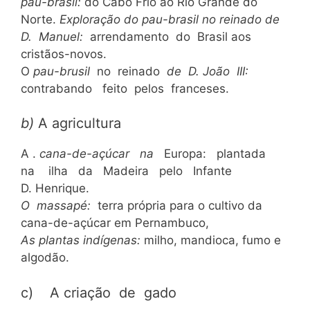
pau-brasil:
do Cabo Frio ao Rio Grande do
Norte.
Exploração do pau-brasil no reinado de
D. Manuel:
arrendamento do Brasil aos
cristãos-novos.
O
pau-brusil
no reinado
de D. João
III:
contrabando feito pelos franceses.
b)
A agricultura
A .
cana-de-açúcar na
Europa: plantada
na ilha da Madeira pelo Infante
D. Henrique.
O massapé:
terra própria para o cultivo da
cana-de-açúcar em Pernambuco,
As plantas indígenas:
milho, mandioca, fumo e
algodão.
c) A criação de gado