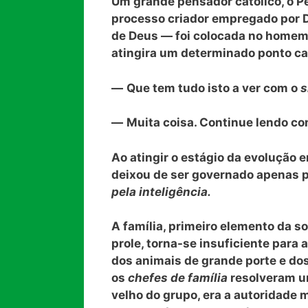
Um grande pensador católico, o Pe.
processo criador empregado por D
de Deus — foi colocada no homem
atingira um determinado ponto ca
—
Que tem tudo isto a ver com o
s
—
Muita coisa. Continue lendo co
Ao atingir o estágio da evolução 
deixou de ser governado apenas p
pela inteligência.
A família, primeiro elemento da s
prole, torna-se insuficiente para
dos animais de grande porte e dos
os
chefes de família
resolveram un
velho do grupo, era a autoridade