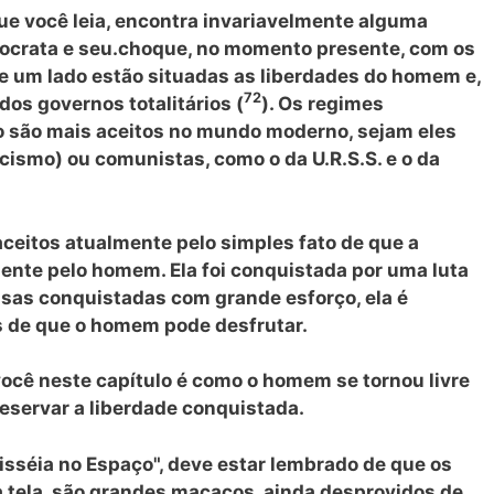
que você leia, encontra invariavelmente alguma
mocrata e seu.choque, no momento presente, com os
De um lado estão situadas as liberdades do homem e,
72
dos governos totalitários (
). Os regimes
ão são mais aceitos no mundo moderno, sejam eles
cismo) ou comunistas, como o da U.R.S.S. e o da
ceitos atualmente pelo simples fato de que a
mente pelo homem. Ela foi conquistada por uma luta
isas conquistadas com grande esforço, ela é
 de que o homem pode desfrutar.
ocê neste capítulo é como o homem se tornou livre
eservar a liberdade conquistada.
isséia no Espaço", deve estar lembrado de que os
 tela, são grandes macacos, ainda desprovidos de