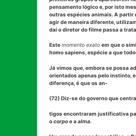
pensamento lógico e, por isto me
outras espécies animais. A part
agir de maneira diferente, utiliza
daí o diretor do filme passa a trat
Este
momento exato
em que o sím
homo sapiens
, espécie a que tod
Já vimos que, embora se possa ad
orientados apenas pelo instinto, 
diferença, é que os an-
(72) Diz-se do governo que centra
tigos encontraram justificativa p
o
corpo
e a
alma.