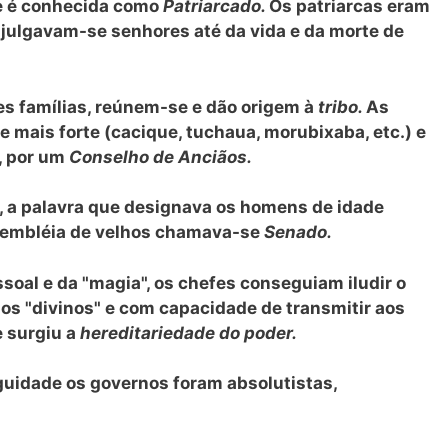
e é conhecida como
Patriarcado.
Os patriarcas eram
 julgavam-se senhores até da vida e da morte de
tes famílias, reúnem-se e dão origem à
tribo.
As
 mais forte (cacique, tuchaua, morubixaba, etc.) e
, por um
Conselho de Anciãos.
m, a palavra que designava os homens de idade
sembléia de velhos chamava-se
Senado.
ssoal e da "magia", os chefes conseguiam iludir o
os "divinos" e com capacidade de transmitir aos
e surgiu a
hereditariedade do poder.
guidade os governos foram absolutistas,