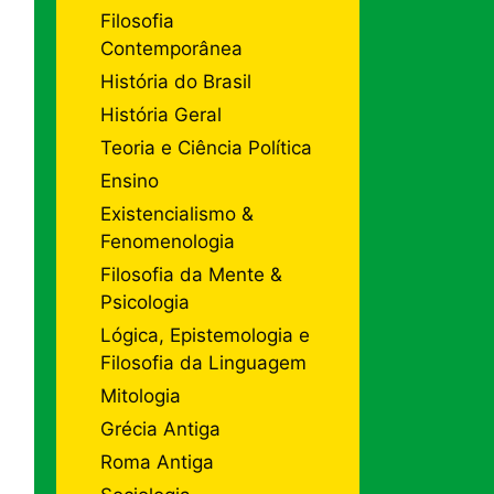
Filosofia
Contemporânea
História do Brasil
História Geral
Teoria e Ciência Política
Ensino
Existencialismo &
Fenomenologia
Filosofia da Mente &
Psicologia
Lógica, Epistemologia e
Filosofia da Linguagem
Mitologia
Grécia Antiga
Roma Antiga