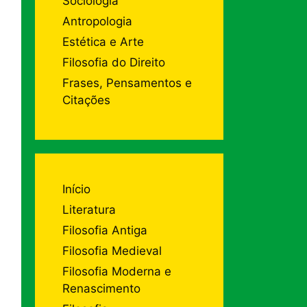
Sociologia
Antropologia
Estética e Arte
Filosofia do Direito
Frases, Pensamentos e
Citações
Início
Literatura
Filosofia Antiga
Filosofia Medieval
Filosofia Moderna e
Renascimento