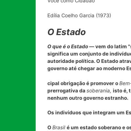
Você como Cidadão
Edília Coelho Garcia (1973)
O Estado
O que é o Estado —
vem do latim "
significa um conjunto de indivíd
autoridade política. O Estado at
governo até chegar ao moderno Es
cipal obrigação é promover o
Bem
prerrogativa da
soberania,
isto é,
nenhum outro governo estranho.
Os indivíduos que integram um E
O
Brasil
é um estado soberano e os