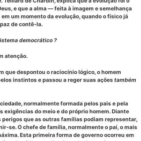
 Teillard de Chardin, explica que a evolução foi o
eus, e que a alma — feita à imagem e semelhança
 em um momento da evolução, quando o físico já
paz de contê-la.
istema democrático ?
m atenção.
em que despontou o raciocínio lógico, o homem
elos instintos e passou a reger suas ações
também
ociedade, normalmente formada pelos pais e pela
 as exigências do meio e do próprio homem. Diante
 perigos que as outras famílias podiam representar,
ir-se. O chefe de família, normalmente o pai, o mais
 máxima. Esta primeira forma de governo ocorreu em