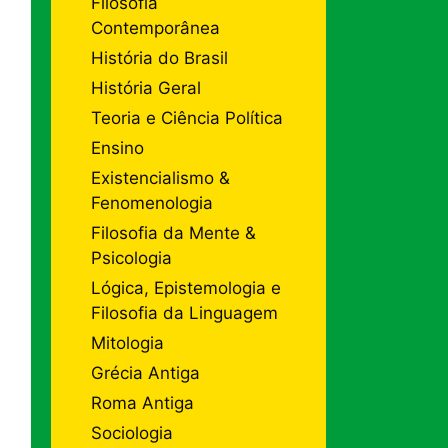
Filosofia
Contemporânea
História do Brasil
História Geral
Teoria e Ciência Política
Ensino
Existencialismo &
Fenomenologia
Filosofia da Mente &
Psicologia
Lógica, Epistemologia e
Filosofia da Linguagem
Mitologia
Grécia Antiga
Roma Antiga
Sociologia