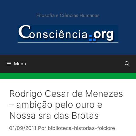
Pular
para
Filosofia e Ciências Humanas
o
conteúdo
Menu
Rodrigo Cesar de Menezes
– ambição pelo ouro e
Nossa sra das Brotas
01/09/2011
Por
biblioteca-historias-folclore