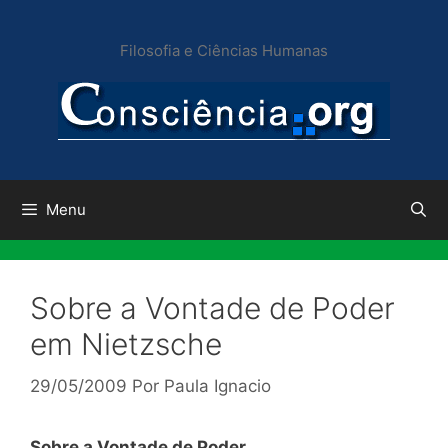
Pular
para
Filosofia e Ciências Humanas
o
conteúdo
Menu
Sobre a Vontade de Poder
em Nietzsche
29/05/2009
Por
Paula Ignacio
Sobre a Vontade de Poder