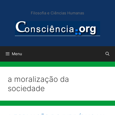
Pular
para
Filosofia e Ciências Humanas
o
conteúdo
Menu
a moralização da
sociedade