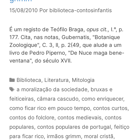
15/08/2010
Por
biblioteca-contosinfantis
É um registo de Teófilo Braga,
opus cit.,
I.°, p.
177. Cita, nas notas, Gubernatis, "Botanique
Zoologique", C. 3, II, p. 2(49, que alude a um
livro de Pedro Piperno, "De Nuce maga bene-
ventana", do século XVII.
Categorias
Biblioteca
,
Literatura
,
Mitologia
Tags
a moralização da sociedade
,
bruxas e
feiticeiras
,
câmara cascudo
,
como enriquecer
,
como ficar rico em pouco tempo
,
contos curtos
,
contos do folclore
,
contos medievais
,
contos
populares
,
contos populares de portugal
,
feitiço
para ficar rico
,
irmãos grimm
,
moral cristã
,