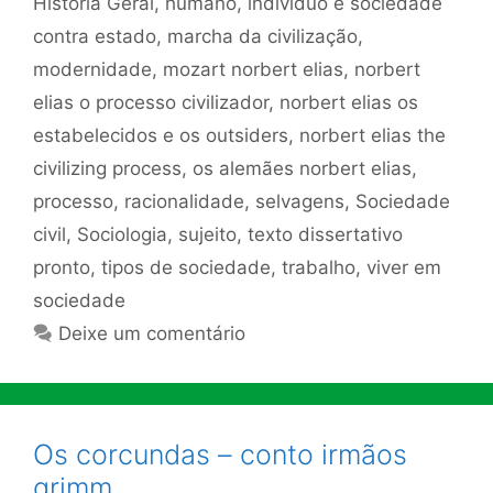
História Geral
,
humano
,
indivíduo e sociedade
contra estado
,
marcha da civilização
,
modernidade
,
mozart norbert elias
,
norbert
elias o processo civilizador
,
norbert elias os
estabelecidos e os outsiders
,
norbert elias the
civilizing process
,
os alemães norbert elias
,
processo
,
racionalidade
,
selvagens
,
Sociedade
civil
,
Sociologia
,
sujeito
,
texto dissertativo
pronto
,
tipos de sociedade
,
trabalho
,
viver em
sociedade
Deixe um comentário
Os corcundas – conto irmãos
grimm