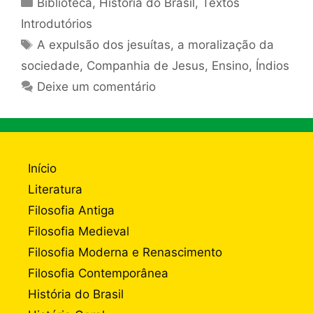
Categorias
Biblioteca
,
História do Brasil
,
Textos
Introdutórios
Tags
A expulsão dos jesuítas
,
a moralização da
sociedade
,
Companhia de Jesus
,
Ensino
,
Índios
Deixe um comentário
Início
Literatura
Filosofia Antiga
Filosofia Medieval
Filosofia Moderna e Renascimento
Filosofia Contemporânea
História do Brasil