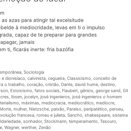
em
as azas para atingir tal excelsitude
ebelde à mediocridade, levas em ti o impulso
grada, capaz de te preparar para grandes
 apagar, jamais
 ti, ficarás inerte: fria bazófia
temporânea
,
Sociologia
 e dionisíaco
,
calvinista
,
cegueira
,
Classicismo
,
conceito de
ra o trabalho
,
coração
,
cristão
,
Dante
,
david hume
,
destino
,
rson
,
Estoicismo
,
fatos sociais
,
Flaubert
,
gênios
,
george sand
,
Gil
cres
,
Ibsen
,
jocelyn
,
josé ingenieros
,
josé ingenieros o homem
terialismo
,
máximas
,
mediocracia
,
mediocrático
,
medíocre
,
Morte
,
mulher
,
Nietzsche
,
paixão
,
Paraíso
,
peripatético
,
perseu
,
evolução francesa
,
romeu e julieta
,
Sancho
,
shakespeare
,
sistema
lidariedade
,
sonhador
,
Stockmann
,
temperamento
,
Tesouro
,
e
,
Wagner
,
werther
,
Zenão