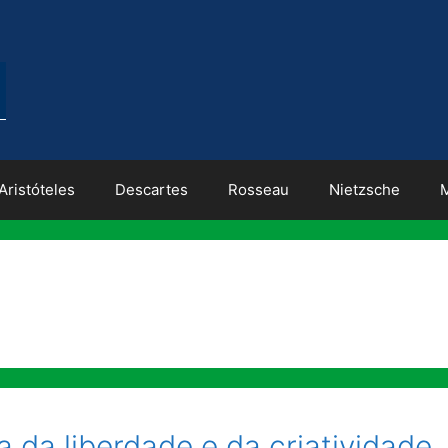
Aristóteles
Descartes
Rosseau
Nietzsche
 da liberdade e da criatividade