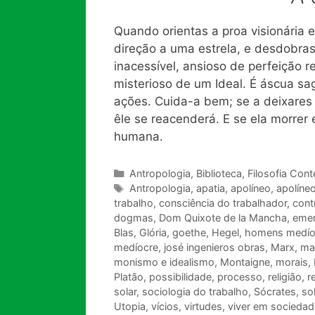
Quando orientas a proa visionária 
direção a uma estrela, e desdobras 
inacessível, ansioso de perfeição r
misterioso de um Ideal. É áscua sa
ações. Cuida-a bem; se a deixares
êle se reacenderá. E se ela morrer em
humana.
Categorias
Antropologia
,
Biblioteca
,
Filosofia Con
Tags
Antropologia
,
apatia
,
apolíneo
,
apolíneo
trabalho
,
consciência do trabalhador
,
cont
dogmas
,
Dom Quixote de la Mancha
,
eme
Blas
,
Glória
,
goethe
,
Hegel
,
homens medío
medíocre
,
josé ingenieros obras
,
Marx
,
ma
monismo e idealismo
,
Montaigne
,
morais
,
Platão
,
possibilidade
,
processo
,
religião
,
r
solar
,
sociologia do trabalho
,
Sócrates
,
so
Utopia
,
vícios
,
virtudes
,
viver em sociedad