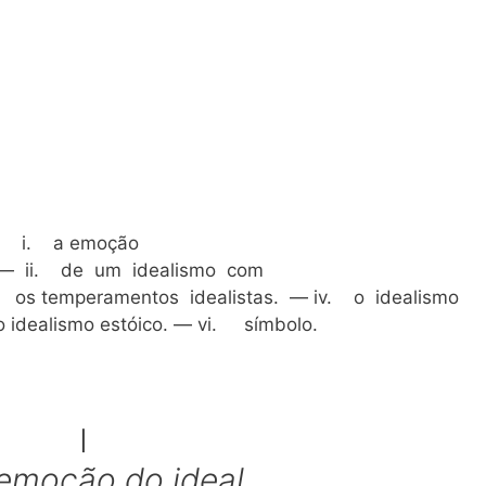
i. a emoção
 — ii. de um idealismo com
i. os temperamentos idealistas. — iv. o idealismo
o idealismo estóico. — vi. símbolo.
I
emoção do ideal