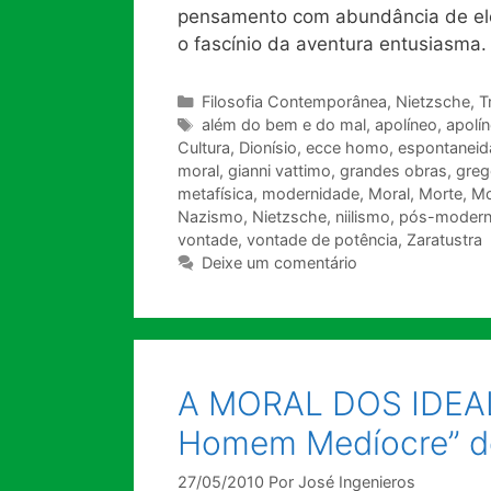
pensamento com abundância de elem
o fascínio da aventura entusiasma.
Categorias
Filosofia Contemporânea
,
Nietzsche
,
T
Tags
além do bem e do mal
,
apolíneo
,
apolín
Cultura
,
Dionísio
,
ecce homo
,
espontaneid
moral
,
gianni vattimo
,
grandes obras
,
greg
metafísica
,
modernidade
,
Moral
,
Morte
,
Mo
Nazismo
,
Nietzsche
,
niilismo
,
pós-moder
vontade
,
vontade de potência
,
Zaratustra
Deixe um comentário
A MORAL DOS IDEALI
Homem Medíocre” de
27/05/2010
Por
José Ingenieros