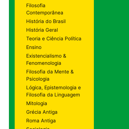
Filosofia
Contemporânea
História do Brasil
História Geral
Teoria e Ciência Política
Ensino
Existencialismo &
Fenomenologia
Filosofia da Mente &
Psicologia
Lógica, Epistemologia e
Filosofia da Linguagem
Mitologia
Grécia Antiga
Roma Antiga