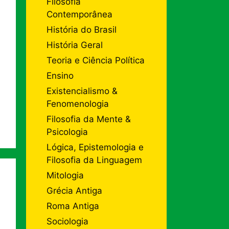
Filosofia
Contemporânea
História do Brasil
História Geral
Teoria e Ciência Política
Ensino
Existencialismo &
Fenomenologia
Filosofia da Mente &
Psicologia
Lógica, Epistemologia e
Filosofia da Linguagem
Mitologia
Grécia Antiga
Roma Antiga
Sociologia