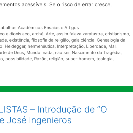
entos acessíveis. Se o risco de errar cresce,
rabalhos Acadêmicos Ensaios e Artigos
eo e dionisíaco
,
arché
,
Arte
,
assim falava zaratustra
,
cristianismo
,
ade
,
existência
,
filosofia da religião
,
gaia ciência
,
Genealogia da
o
,
Heidegger
,
hermenêutica
,
Interpretação
,
Liberdade
,
Mal
,
rte de Deus
,
Mundo
,
nada
,
não ser
,
Nascimento da Tragédia
,
no
,
possibilidade
,
Razão
,
religião
,
super-homem
,
teologia
,
STAS – Introdução de “O
 José Ingenieros