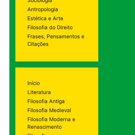
Sociologia
Antropologia
Estética e Arte
Filosofia do Direito
Frases, Pensamentos e
Citações
Início
Literatura
Filosofia Antiga
Filosofia Medieval
Filosofia Moderna e
Renascimento