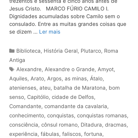
trezentos e sessenta e cinco anos antes de
Jesus Cristo. MARCO FÚRIO CAMILO I.
Dignidades acumuladas sobre Camilo sem o
consulado. Entre as muitas grandes coisas que
se dizem …
Ler mais
Categorias
Biblioteca
,
História Geral
,
Plutarco
,
Roma
Antiga
Tags
Alexandre
,
Alexandre o Grande
,
Amyot
,
Aquiles
,
Arato
,
Argos
,
as minas
,
Átalo
,
atenienses
,
ateu
,
batalha de Maratona
,
bom
senso
,
Capitólio
,
cidade de Delfos
,
Comandante
,
comandante da cavalaria
,
conhecimento
,
conquistas
,
conquistas romanas
,
consciência
,
cônsul romano
,
Ditadura
,
dracmas
,
experiência
,
fábulas
,
faliscos
,
fortuna
,