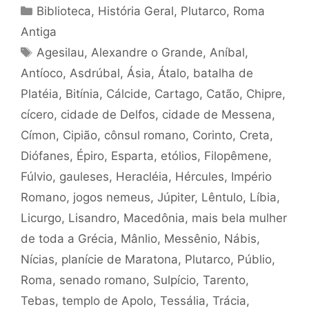
Categorias
Biblioteca
,
História Geral
,
Plutarco
,
Roma
Antiga
Tags
Agesilau
,
Alexandre o Grande
,
Aníbal
,
Antíoco
,
Asdrúbal
,
Ásia
,
Átalo
,
batalha de
Platéia
,
Bitínia
,
Cálcide
,
Cartago
,
Catão
,
Chipre
,
cícero
,
cidade de Delfos
,
cidade de Messena
,
Címon
,
Cipião
,
cônsul romano
,
Corinto
,
Creta
,
Diófanes
,
Épiro
,
Esparta
,
etólios
,
Filopêmene
,
Fúlvio
,
gauleses
,
Heracléia
,
Hércules
,
Império
Romano
,
jogos nemeus
,
Júpiter
,
Lêntulo
,
Líbia
,
Licurgo
,
Lisandro
,
Macedônia
,
mais bela mulher
de toda a Grécia
,
Mânlio
,
Messênio
,
Nábis
,
Nícias
,
planície de Maratona
,
Plutarco
,
Públio
,
Roma
,
senado romano
,
Sulpício
,
Tarento
,
Tebas
,
templo de Apolo
,
Tessália
,
Trácia
,