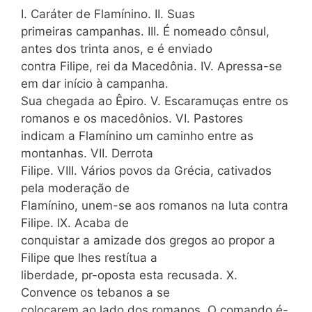
I. Caráter de Flamínino. II. Suas
primeiras campanhas. III. É nomeado cônsul,
antes dos trinta anos, e é enviado
contra Filipe, rei da Macedônia. IV. Apressa-se
em dar início à campanha.
Sua chegada ao Êpiro. V. Escaramuças entre os
romanos e os macedônios. VI. Pastores
indicam a Flamínino um caminho entre as
montanhas. VII. Derrota
Filipe. VIII. Vários povos da Grécia, cativados
pela moderação de
Flamínino, unem-se aos romanos na luta contra
Filipe. IX. Acaba de
conquistar a amizade dos gregos ao propor a
Filipe que lhes restítua a
liberdade, pr-oposta esta recusada. X.
Convence os tebanos a se
colocarem ao lado dos romanos. O comando é-