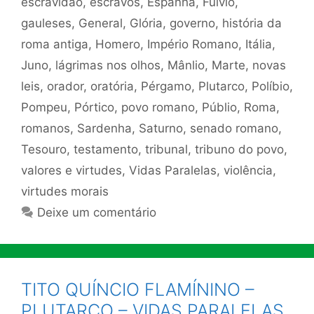
escravidão
,
escravos
,
Espanha
,
Fúlvio
,
gauleses
,
General
,
Glória
,
governo
,
história da
roma antiga
,
Homero
,
Império Romano
,
Itália
,
Juno
,
lágrimas nos olhos
,
Mânlio
,
Marte
,
novas
leis
,
orador
,
oratória
,
Pérgamo
,
Plutarco
,
Políbio
,
Pompeu
,
Pórtico
,
povo romano
,
Públio
,
Roma
,
romanos
,
Sardenha
,
Saturno
,
senado romano
,
Tesouro
,
testamento
,
tribunal
,
tribuno do povo
,
valores e virtudes
,
Vidas Paralelas
,
violência
,
virtudes morais
Deixe um comentário
TITO QUÍNCIO FLAMÍNINO –
PLUTARCO – VIDAS PARALELAS