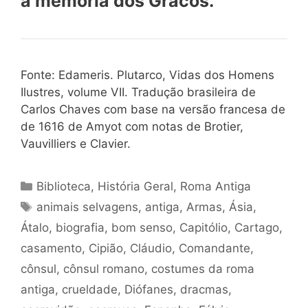
à memória dos Gracos.
Fonte: Edameris. Plutarco, Vidas dos Homens
Ilustres, volume VII. Tradução brasileira de
Carlos Chaves com base na versão francesa de
de 1616 de Amyot com notas de Brotier,
Vauvilliers e Clavier.
Categorias
Biblioteca
,
História Geral
,
Roma Antiga
Tags
animais selvagens
,
antiga
,
Armas
,
Ásia
,
Átalo
,
biografia
,
bom senso
,
Capitólio
,
Cartago
,
casamento
,
Cipião
,
Cláudio
,
Comandante
,
cônsul
,
cônsul romano
,
costumes da roma
antiga
,
crueldade
,
Diófanes
,
dracmas
,