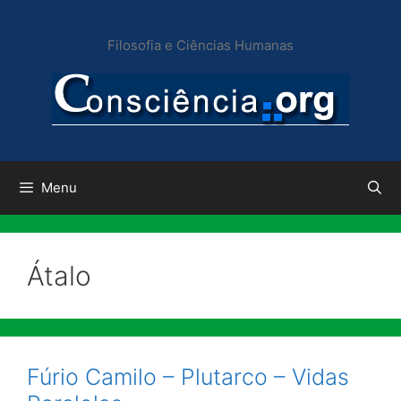
Pular
para
Filosofia e Ciências Humanas
o
conteúdo
Menu
Átalo
Fúrio Camilo – Plutarco – Vidas