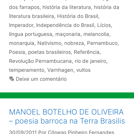
dos farrapos
,
história da literatura
,
história da
literatura brasileira
,
História do Brasil
,
Imperador
,
Independência do Brasil
,
Lícios
,
língua portuguesa
,
maçonaria
,
melancolia
,
monarquia
,
Nativismo
,
nobreza
,
Pernambuco
,
Poesia
,
poetas brasileiros
,
Referência
,
Revolução Pernambucana
,
rio de janeiro
,
temperamento
,
Varnhagen
,
vultos
Deixe um comentário
MANOEL BOTELHO DE OLIVEIRA
– poesia barroca na Terra Brasilis
30/09/2011
Por
Cônego Pinheiro Fernandes