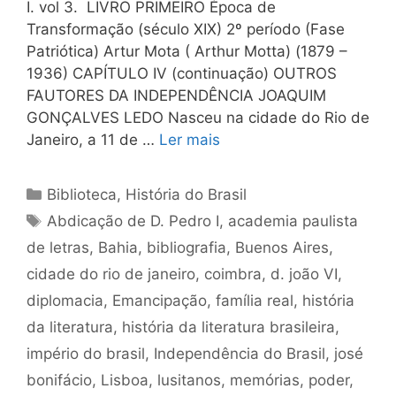
I. vol 3. LIVRO PRIMEIRO Época de
Transformação (século XIX) 2º período (Fase
Patriótica) Artur Mota ( Arthur Motta) (1879 –
1936) CAPÍTULO IV (continuação) OUTROS
FAUTORES DA INDEPENDÊNCIA JOAQUIM
GONÇALVES LEDO Nasceu na cidade do Rio de
Janeiro, a 11 de …
Ler mais
Categorias
Biblioteca
,
História do Brasil
Tags
Abdicação de D. Pedro I
,
academia paulista
de letras
,
Bahia
,
bibliografia
,
Buenos Aires
,
cidade do rio de janeiro
,
coimbra
,
d. joão VI
,
diplomacia
,
Emancipação
,
família real
,
história
da literatura
,
história da literatura brasileira
,
império do brasil
,
Independência do Brasil
,
josé
bonifácio
,
Lisboa
,
lusitanos
,
memórias
,
poder
,