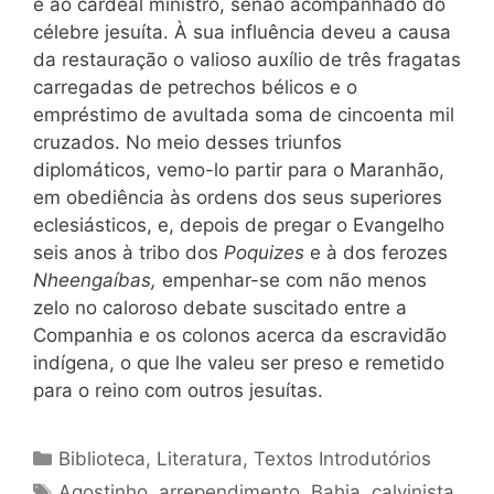
e ao cardeal ministro, senão acompanhado do
célebre jesuíta. À sua influência deveu a causa
da restauração o valioso auxílio de três fragatas
carregadas de petrechos bélicos e o
empréstimo de avultada soma de cincoenta mil
cruzados. No meio desses triunfos
diplomáticos, vemo-lo partir para o Maranhão,
em obediência às ordens dos seus superiores
eclesiásticos, e, depois de pregar o Evangelho
seis anos à tribo dos
Poquizes
e à dos ferozes
Nheengaíbas,
empenhar-se com não menos
zelo no caloroso debate suscitado entre a
Companhia e os colonos acerca da escravidão
indígena, o que lhe valeu ser preso e remetido
para o reino com outros jesuítas.
Categorias
Biblioteca
,
Literatura
,
Textos Introdutórios
Tags
Agostinho
,
arrependimento
,
Bahia
,
calvinista
,