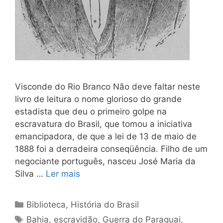
Visconde do Rio Branco Não deve faltar neste
livro de leitura o nome glorioso do grande
estadista que deu o primeiro golpe na
escravatura do Bra­sil, que tomou a iniciativa
emancipadora, de que a lei de 13 de maio de
1888 foi a derradeira conseqüência. Filho de um
negociante português, nasceu José Maria da
Silva …
Ler mais
Categorias
Biblioteca
,
História do Brasil
Tags
Bahia
,
escravidão
,
Guerra do Paraguai
,