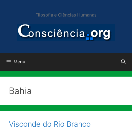
Pular
para
Filosofia e Ciências Humanas
o
conteúdo
Menu
Bahia
Visconde do Rio Branco