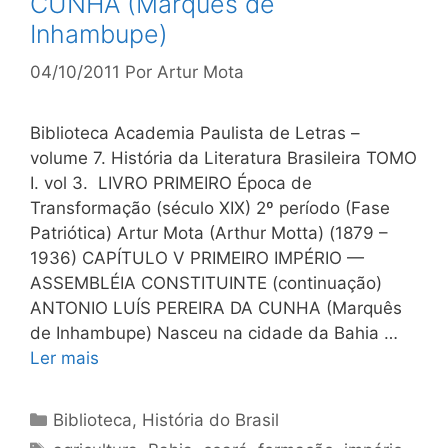
CUNHA (Marquês de
Inhambupe)
04/10/2011
Por
Artur Mota
Biblioteca Academia Paulista de Letras –
volume 7. História da Literatura Brasileira TOMO
I. vol 3. LIVRO PRIMEIRO Época de
Transformação (século XIX) 2º período (Fase
Patriótica) Artur Mota (Arthur Motta) (1879 –
1936) CAPÍTULO V PRIMEIRO IMPÉRIO —
ASSEMBLÉIA CONSTITUINTE (continuação)
ANTONIO LUÍS PEREIRA DA CUNHA (Marquês
de Inhambupe) Nasceu na cidade da Bahia …
Ler mais
Categorias
Biblioteca
,
História do Brasil
Tags