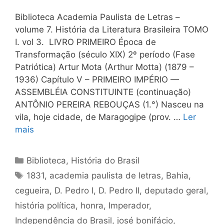
Biblioteca Academia Paulista de Letras –
volume 7. História da Literatura Brasileira TOMO
I. vol 3. LIVRO PRIMEIRO Época de
Transformação (século XIX) 2º período (Fase
Patriótica) Artur Mota (Arthur Motta) (1879 –
1936) Capítulo V – PRIMEIRO IMPÉRIO —
ASSEMBLÉIA CONSTITUINTE (continuação)
ANTÔNIO PEREIRA REBOUÇAS (1.°) Nasceu na
vila, hoje cidade, de Maragogipe (prov. …
Ler
mais
Categorias
Biblioteca
,
História do Brasil
Tags
1831
,
academia paulista de letras
,
Bahia
,
cegueira
,
D. Pedro I
,
D. Pedro II
,
deputado geral
,
história política
,
honra
,
Imperador
,
Independência do Brasil
,
josé bonifácio
,