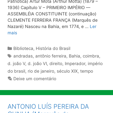
Patriótica) Artur Mota (Arthur Motta) (1879 –
1936) Capítulo V – PRIMEIRO IMPÉRIO —
ASSEMBLÉIA CONSTITUINTE (continuação)
CLEMENTE FERREIRA FRANÇA (Marquês de
Nazaré) Nasceu na Bahia, em 1774, e …
Ler
mais
Categorias
Biblioteca
,
História do Brasil
Tags
andradas
,
antônio ferreira
,
Bahia
,
coimbra
,
d. joão V
,
d. joão VI
,
direito
,
Imperador
,
império
do brasil
,
rio de janeiro
,
século XIX
,
tempo
Deixe um comentário
ANTONIO LUÍS PEREIRA DA