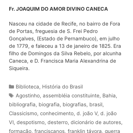
Fr. JOAQUIM DO AMOR DIVINO CANECA
Nasceu na cidade de Recife, no bairro de Fora
de Portas, freguesia de S. Frei Pedro
Gonçalves, (Estado de Pernambuco), em julho
de 1779, e faleceu a 13 de janeiro de 1825. Era
filho de Domingos da Silva Rebelo, por alcunha
Caneca, e D. Francisca Maria Alexandrina de
Siqueira.
Categorias
Biblioteca
,
História do Brasil
Tags
Agostinho
,
assembléia constituinte
,
Bahia
,
bibliografia
,
biografia
,
biografias
,
brasil
,
Classicismo
,
conhecimento
,
d. joão V
,
d. joão
VI
,
despotismo
,
desterro
,
dicionário de autores
,
formação
,
franciscanos
,
franklin távora
,
guerra