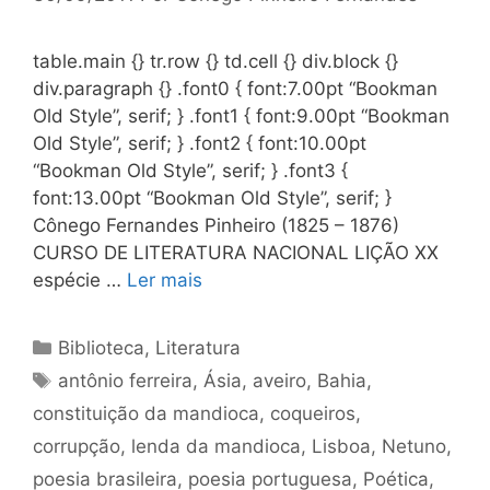
table.main {} tr.row {} td.cell {} div.block {}
div.paragraph {} .font0 { font:7.00pt “Bookman
Old Style”, serif; } .font1 { font:9.00pt “Bookman
Old Style”, serif; } .font2 { font:10.00pt
“Bookman Old Style”, serif; } .font3 {
font:13.00pt “Bookman Old Style”, serif; }
Cônego Fernandes Pinheiro (1825 – 1876)
CURSO DE LITERATURA NACIONAL LIÇÃO XX
espécie …
Ler mais
Categorias
Biblioteca
,
Literatura
Tags
antônio ferreira
,
Ásia
,
aveiro
,
Bahia
,
constituição da mandioca
,
coqueiros
,
corrupção
,
lenda da mandioca
,
Lisboa
,
Netuno
,
poesia brasileira
,
poesia portuguesa
,
Poética
,