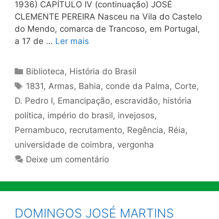
1936) CAPÍTULO IV (continuação) JOSÉ
CLEMENTE PEREIRA Nasceu na Vila do Castelo
do Mendo, comarca de Trancoso, em Portugal,
a 17 de …
Ler mais
Categorias
Biblioteca
,
História do Brasil
Tags
1831
,
Armas
,
Bahia
,
conde da Palma
,
Corte
,
D. Pedro I
,
Emancipação
,
escravidão
,
história
política
,
império do brasil
,
invejosos
,
Pernambuco
,
recrutamento
,
Regência
,
Réia
,
universidade de coimbra
,
vergonha
Deixe um comentário
DOMINGOS JOSÉ MARTINS