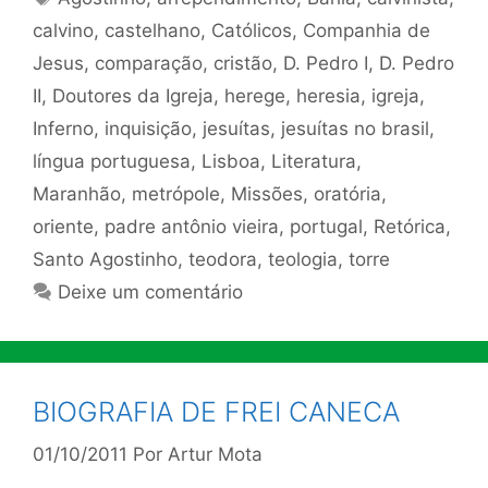
calvino
,
castelhano
,
Católicos
,
Companhia de
Jesus
,
comparação
,
cristão
,
D. Pedro I
,
D. Pedro
II
,
Doutores da Igreja
,
herege
,
heresia
,
igreja
,
Inferno
,
inquisição
,
jesuítas
,
jesuítas no brasil
,
língua portuguesa
,
Lisboa
,
Literatura
,
Maranhão
,
metrópole
,
Missões
,
oratória
,
oriente
,
padre antônio vieira
,
portugal
,
Retórica
,
Santo Agostinho
,
teodora
,
teologia
,
torre
Deixe um comentário
BIOGRAFIA DE FREI CANECA
01/10/2011
Por
Artur Mota