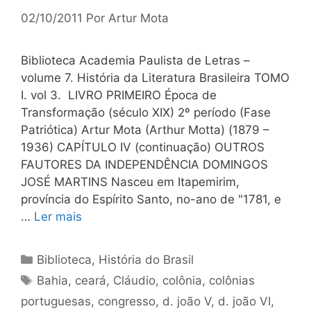
02/10/2011
Por
Artur Mota
Biblioteca Academia Paulista de Letras –
volume 7. História da Literatura Brasileira TOMO
I. vol 3. LIVRO PRIMEIRO Época de
Transformação (século XIX) 2º período (Fase
Patriótica) Artur Mota (Arthur Motta) (1879 –
1936) CAPÍTULO IV (continuação) OUTROS
FAUTORES DA INDEPENDÊNCIA DOMINGOS
JOSÉ MARTINS Nasceu em Itapemirim,
província do Espírito Santo, no-ano de "1781, e
…
Ler mais
Categorias
Biblioteca
,
História do Brasil
Tags
Bahia
,
ceará
,
Cláudio
,
colônia
,
colônias
portuguesas
,
congresso
,
d. joão V
,
d. joão VI
,