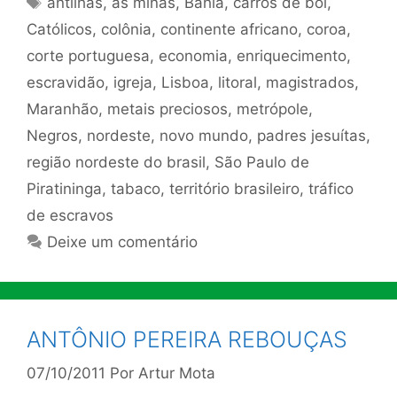
antilhas
,
as minas
,
Bahia
,
carros de boi
,
Católicos
,
colônia
,
continente africano
,
coroa
,
corte portuguesa
,
economia
,
enriquecimento
,
escravidão
,
igreja
,
Lisboa
,
litoral
,
magistrados
,
Maranhão
,
metais preciosos
,
metrópole
,
Negros
,
nordeste
,
novo mundo
,
padres jesuítas
,
região nordeste do brasil
,
São Paulo de
Piratininga
,
tabaco
,
território brasileiro
,
tráfico
de escravos
Deixe um comentário
ANTÔNIO PEREIRA REBOUÇAS
07/10/2011
Por
Artur Mota