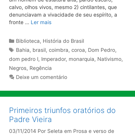
calvo, olhos vivos, mesmo 2) cintilantes, que
denunciavam a vivacidade de seu espírito, a
fronte …
Ler mais
Categorias
Biblioteca
,
História do Brasil
Tags
Bahia
,
brasil
,
coimbra
,
coroa
,
Dom Pedro
,
dom pedro I
,
Imperador
,
monarquia
,
Nativismo
,
Negros
,
Regência
Deixe um comentário
Primeiros triunfos oratórios do
Padre Vieira
03/11/2014
Por
Seleta em Prosa e verso de