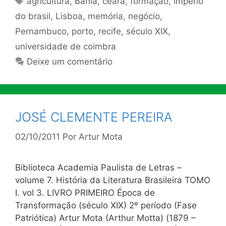
agricultura
,
Bahia
,
ceará
,
formação
,
império
do brasil
,
Lisboa
,
memória
,
negócio
,
Pernambuco
,
porto
,
recife
,
século XIX
,
universidade de coimbra
Deixe um comentário
JOSÉ CLEMENTE PEREIRA
02/10/2011
Por
Artur Mota
Biblioteca Academia Paulista de Letras –
volume 7. História da Literatura Brasileira TOMO
I. vol 3. LIVRO PRIMEIRO Época de
Transformação (século XIX) 2º período (Fase
Patriótica) Artur Mota (Arthur Motta) (1879 –