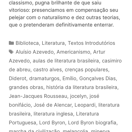
classismo, pugna brilhante de que saiu
vitorioso: presenciamos em compensação seu
pelejar com o naturalismo e dez outras teorias,
que o pretenderam definitivamente enterrar.
Categorias
Biblioteca
,
Literatura
,
Textos Introdutórios
Tags
Aluísio Azevedo
,
Americanismo
,
Artur
Azevedo
,
aulas de literatura brasileira
,
casimiro
de abreu
,
castro alves
,
crenças populares
,
Diderot
,
dramaturgos
,
Emílio
,
Gonçalves Dias
,
grandes obras
,
história da literatura brasileira
,
Jean-Jacques Rousseau
,
jocelyn
,
josé
bonifácio
,
José de Alencar
,
Leopardi
,
literatura
brasileira
,
literatura inglesa
,
Literatura
Portuguesa
,
Lord Byron
,
Lord Byron biografia
,
marcha da civilização
,
melancolia
,
minerva