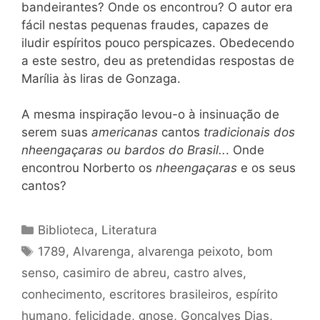
bandeirantes? Onde os encontrou? O autor era
fácil nestas pequenas fraudes, capazes de
iludir espíritos pouco perspicazes. Obedecendo
a este sestro, deu as pretendidas respostas de
Marília às liras de Gonzaga.
A mesma inspiração levou-o à insinuação de
serem suas
americanas
cantos
tradicionais dos
nheengaçaras ou bardos do Brasil..
. Onde
encontrou Norberto os
nheengaçaras
e os seus
cantos?
Categorias
Biblioteca
,
Literatura
Tags
1789
,
Alvarenga
,
alvarenga peixoto
,
bom
senso
,
casimiro de abreu
,
castro alves
,
conhecimento
,
escritores brasileiros
,
espírito
humano
,
felicidade
,
gnose
,
Gonçalves Dias
,