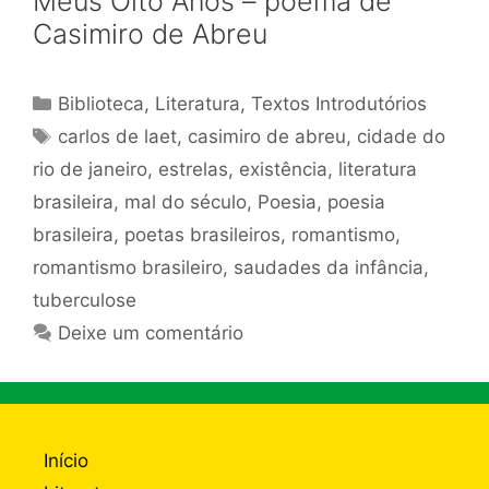
Meus Oito Anos – poema de
Casimiro de Abreu
Categorias
Biblioteca
,
Literatura
,
Textos Introdutórios
Tags
carlos de laet
,
casimiro de abreu
,
cidade do
rio de janeiro
,
estrelas
,
existência
,
literatura
brasileira
,
mal do século
,
Poesia
,
poesia
brasileira
,
poetas brasileiros
,
romantismo
,
romantismo brasileiro
,
saudades da infância
,
tuberculose
Deixe um comentário
Início