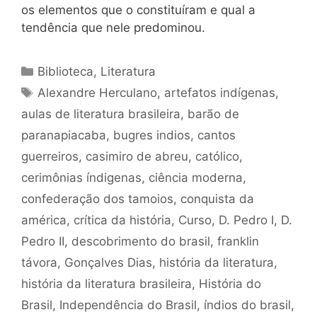
os elementos que o constituíram e qual a
tendência que nele predominou.
Categorias
Biblioteca
,
Literatura
Tags
Alexandre Herculano
,
artefatos indígenas
,
aulas de literatura brasileira
,
barão de
paranapiacaba
,
bugres indios
,
cantos
guerreiros
,
casimiro de abreu
,
católico
,
cerimônias índigenas
,
ciência moderna
,
confederação dos tamoios
,
conquista da
américa
,
crítica da história
,
Curso
,
D. Pedro I
,
D.
Pedro II
,
descobrimento do brasil
,
franklin
távora
,
Gonçalves Dias
,
história da literatura
,
história da literatura brasileira
,
História do
Brasil
,
Independência do Brasil
,
índios do brasil
,