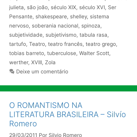
julieta
,
são joão
,
século XIX
,
século XVI
,
Ser
Pensante
,
shakespeare
,
shelley
,
sistema
nervoso
,
soberania nacional
,
spinoza
,
subjetividade
,
subjetivismo
,
tabula rasa
,
tartufo
,
Teatro
,
teatro francês
,
teatro grego
,
tobias barreto
,
tuberculose
,
Walter Scott
,
werther
,
XVIII
,
Zola
Deixe um comentário
O ROMANTISMO NA
LITERATURA BRASILEIRA – Silvío
Romero
29/03/2011
Por
Silvio Romero