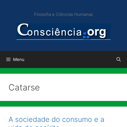
Pular
para
Filosofia e Ciências Humanas
o
conteúdo
Menu
Catarse
A sociedade do consumo e a