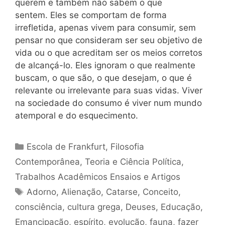
querem e também não sabem o que
sentem. Eles se comportam de forma
irrefletida, apenas vivem para consumir, sem
pensar no que consideram ser seu objetivo de
vida ou o que acreditam ser os meios corretos
de alcançá-lo. Eles ignoram o que realmente
buscam, o que são, o que desejam, o que é
relevante ou irrelevante para suas vidas. Viver
na sociedade do consumo é viver num mundo
atemporal e do esquecimento.
Categorias
Escola de Frankfurt
,
Filosofia
Contemporânea
,
Teoria e Ciência Política
,
Trabalhos Acadêmicos Ensaios e Artigos
Tags
Adorno
,
Alienação
,
Catarse
,
Conceito
,
consciência
,
cultura grega
,
Deuses
,
Educação
,
Emancipação
,
espírito
,
evolução
,
fauna
,
fazer