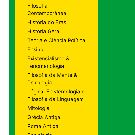
Filosofia
Contemporânea
História do Brasil
História Geral
Teoria e Ciência Política
Ensino
Existencialismo &
Fenomenologia
Filosofia da Mente &
Psicologia
Lógica, Epistemologia e
Filosofia da Linguagem
Mitologia
Grécia Antiga
Roma Antiga