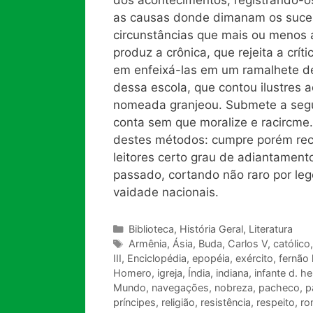
as causas donde dimanam os suces
circunstâncias que mais ou menos 
produz a crônica, que rejeita a crít
em enfeixá-las em um ramalhete de 
dessa escola, que contou ilustres
nomeada granjeou. Submete a segund
conta sem que moralize e racircme. 
destes métodos: cumpre porém reco
leitores certo grau de adiantament
passado, cortando
não raro por le
vaidade nacionais.
Categorias
Biblioteca
,
História Geral
,
Literatura
Tags
Armênia
,
Ásia
,
Buda
,
Carlos V
,
católico
III
,
Enciclopédia
,
epopéia
,
exército
,
fernão 
Homero
,
igreja
,
Índia
,
indiana
,
infante d. h
Mundo
,
navegações
,
nobreza
,
pacheco
,
p
príncipes
,
religião
,
resistência
,
respeito
,
ro