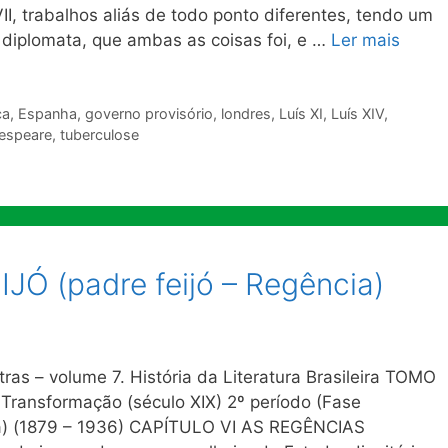
, trabalhos aliás de todo ponto diferentes, tendo um
o diplomata, que ambas as coisas foi, e …
Ler mais
ça
,
Espanha
,
governo provisório
,
londres
,
Luís XI
,
Luís XIV
,
espeare
,
tuberculose
Ó (padre feijó – Regência)
ras – volume 7. História da Literatura Brasileira TOMO
Transformação (século XIX) 2º período (Fase
tta) (1879 – 1936) CAPÍTULO VI AS REGÊNCIAS