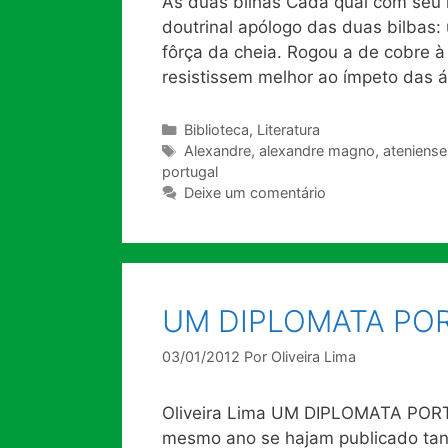
As duas bilhas Cada qual com seu i
doutrinal apólogo das duas bilbas: 
fôrça da cheia. Rogou a de cobre à
resistissem melhor ao ímpeto das 
Categorias
Biblioteca
,
Literatura
Tags
Alexandre
,
alexandre magno
,
ateniense
portugal
Deixe um comentário
UM DIPLOMATA POR
03/01/2012
Por
Oliveira Lima
Oliveira Lima UM DIPLOMATA PORT
mesmo ano se hajam publicado tant