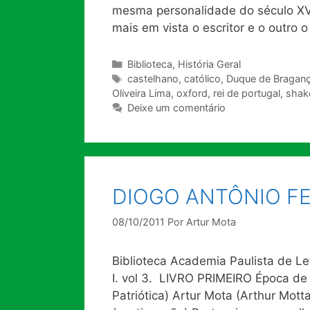
mesma personalidade do século XVII
mais em vista o escritor e o outro 
Categorias
Biblioteca
,
História Geral
Tags
castelhano
,
católico
,
Duque de Bragan
Oliveira Lima
,
oxford
,
rei de portugal
,
shak
Deixe um comentário
DIOGO ANTÔNIO FEIJ
08/10/2011
Por
Artur Mota
Biblioteca Academia Paulista de Let
I. vol 3. LIVRO PRIMEIRO Época de 
Patriótica) Artur Mota (Arthur Mo