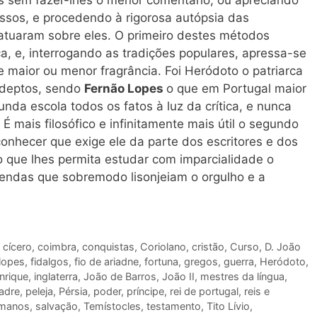
sos, e procedendo à rigorosa autópsia das
atuaram sobre eles. O primeiro destes métodos
ica, e, interrogando as tradições populares, apressa-se
maior ou menor fragrância. Foi Heródoto o patriarca
 adeptos, sendo
Fernão Lopes
o que em Portugal maior
a escola todos os fatos à luz da crítica, e nunca
É mais filosófico e infinitamente mais útil o segundo
nhecer que exige ele da parte dos escritores e dos
o que lhes permita estudar com imparcialidade o
gendas que sobremodo lisonjeiam o orgulho e a
,
cícero
,
coimbra
,
conquistas
,
Coriolano
,
cristão
,
Curso
,
D. João
lopes
,
fidalgos
,
fio de ariadne
,
fortuna
,
gregos
,
guerra
,
Heródoto
,
enrique
,
inglaterra
,
João de Barros
,
João II
,
mestres da língua
,
adre
,
peleja
,
Pérsia
,
poder
,
príncipe
,
rei de portugal
,
reis e
manos
,
salvação
,
Temístocles
,
testamento
,
Tito Lívio
,