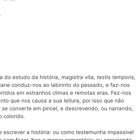
L
 do estudo da história,
magistra vita, testis temporis,
riane conduz-nos ao labirinto do passado, e faz-nos
corridos em estranhos climas e remotas eras. Fez-nos
anto que nos causa a sua leitura, por isso que não
 se converte em pincel, e descrevendo, ou narrando,
 colorido.
 escrever a história: ou como testemunha impassível
s sem fazer-lhes o menor comentário; ou apreciando