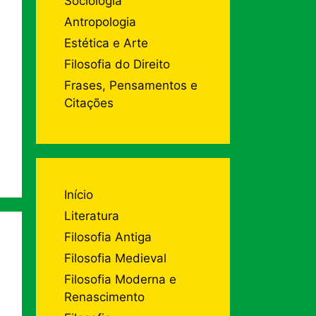
Sociologia
Antropologia
Estética e Arte
Filosofia do Direito
Frases, Pensamentos e
Citações
Início
Literatura
Filosofia Antiga
Filosofia Medieval
Filosofia Moderna e
Renascimento