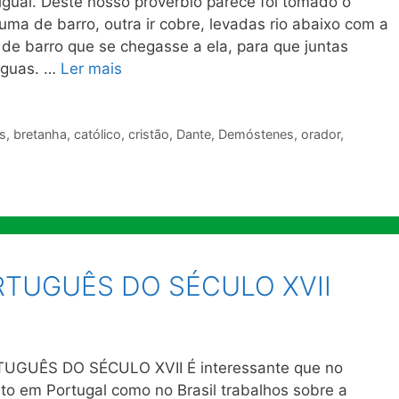
gual. Dêste nosso provérbio parece foi tomado o
uma de barro, outra ir cobre, levadas rio abaixo com a
 de barro que se chegasse a ela, para que juntas
águas. …
Ler mais
s
,
bretanha
,
católico
,
cristão
,
Dante
,
Demóstenes
,
orador
,
TUGUÊS DO SÉCULO XVII
UGUÊS DO SÉCULO XVII É interessante que no
o em Portugal como no Brasil trabalhos sobre a