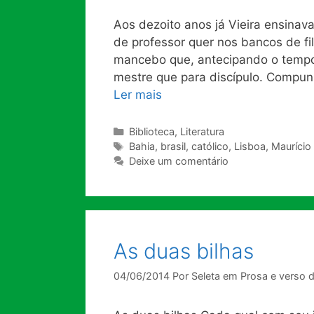
Aos dezoito anos já Vieira ensinava
de professor quer nos bancos de fi
mancebo que, antecipando o tempo
mestre que para discípulo. Compun
Ler mais
Categorias
Biblioteca
,
Literatura
Tags
Bahia
,
brasil
,
católico
,
Lisboa
,
Maurício
Deixe um comentário
As duas bilhas
04/06/2014
Por
Seleta em Prosa e verso 