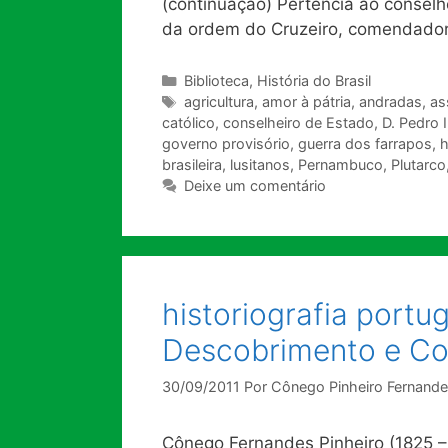
(continuação) Pertencia ao conselh
da ordem do Cruzeiro, comendado
Categorias
Biblioteca
,
História do Brasil
Tags
agricultura
,
amor à pátria
,
andradas
,
as
católico
,
conselheiro de Estado
,
D. Pedro I
governo provisório
,
guerra dos farrapos
,
h
brasileira
,
lusitanos
,
Pernambuco
,
Plutarco
Deixe um comentário
historiografia portu
Descobrimento e Con
30/09/2011
Por
Cônego Pinheiro Fernand
Cônego Fernandes Pinheiro (1825 –