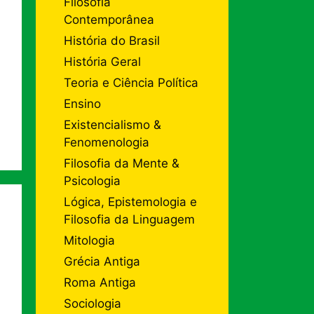
Filosofia
Contemporânea
História do Brasil
História Geral
Teoria e Ciência Política
Ensino
Existencialismo &
Fenomenologia
Filosofia da Mente &
Psicologia
Lógica, Epistemologia e
Filosofia da Linguagem
Mitologia
Grécia Antiga
Roma Antiga
Sociologia