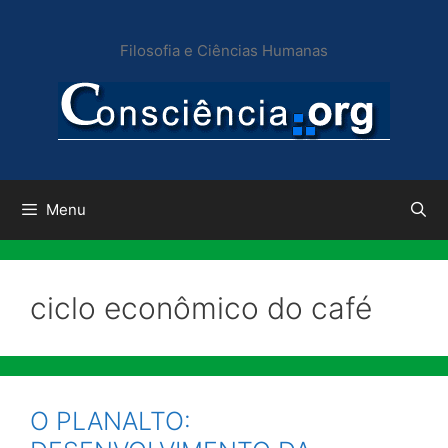
Pular
para
Filosofia e Ciências Humanas
o
conteúdo
Menu
ciclo econômico do café
O PLANALTO: