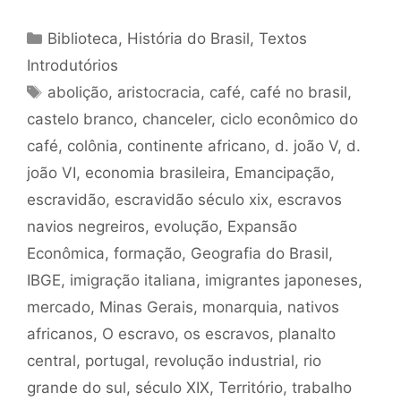
Categorias
Biblioteca
,
História do Brasil
,
Textos
Introdutórios
Tags
abolição
,
aristocracia
,
café
,
café no brasil
,
castelo branco
,
chanceler
,
ciclo econômico do
café
,
colônia
,
continente africano
,
d. joão V
,
d.
joão VI
,
economia brasileira
,
Emancipação
,
escravidão
,
escravidão século xix
,
escravos
navios negreiros
,
evolução
,
Expansão
Econômica
,
formação
,
Geografia do Brasil
,
IBGE
,
imigração italiana
,
imigrantes japoneses
,
mercado
,
Minas Gerais
,
monarquia
,
nativos
africanos
,
O escravo
,
os escravos
,
planalto
central
,
portugal
,
revolução industrial
,
rio
grande do sul
,
século XIX
,
Território
,
trabalho