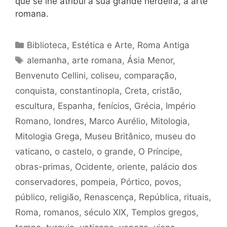
que se lhe atribui à sua grande herdeira, a arte
romana.
Categorias
Biblioteca
,
Estética e Arte
,
Roma Antiga
Tags
alemanha
,
arte romana
,
Ásia Menor
,
Benvenuto Cellini
,
coliseu
,
comparação
,
conquista
,
constantinopla
,
Creta
,
cristão
,
escultura
,
Espanha
,
fenícios
,
Grécia
,
Império
Romano
,
londres
,
Marco Aurélio
,
Mitologia
,
Mitologia Grega
,
Museu Britânico
,
museu do
vaticano
,
o castelo
,
o grande
,
O Príncipe
,
obras-primas
,
Ocidente
,
oriente
,
palácio dos
conservadores
,
pompeia
,
Pórtico
,
povos
,
público
,
religião
,
Renascença
,
República
,
rituais
,
Roma
,
romanos
,
século XIX
,
Templos gregos
,