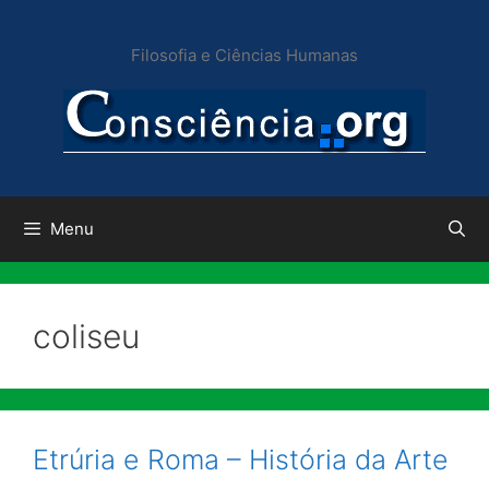
Pular
para
Filosofia e Ciências Humanas
o
conteúdo
Menu
coliseu
Etrúria e Roma – História da Arte