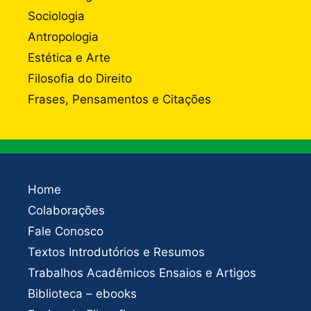
Sociologia
Antropologia
Estética e Arte
Filosofia do Direito
Frases, Pensamentos e Citações
Home
Colaborações
Fale Conosco
Textos Introdutórios e Resumos
Trabalhos Acadêmicos Ensaios e Artigos
Biblioteca – ebooks