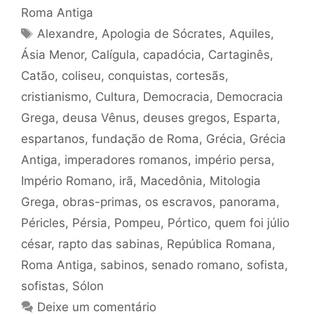
Roma Antiga
Tags
Alexandre
,
Apologia de Sócrates
,
Aquiles
,
Ásia Menor
,
Calígula
,
capadócia
,
Cartaginês
,
Catão
,
coliseu
,
conquistas
,
cortesãs
,
cristianismo
,
Cultura
,
Democracia
,
Democracia
Grega
,
deusa Vênus
,
deuses gregos
,
Esparta
,
espartanos
,
fundação de Roma
,
Grécia
,
Grécia
Antiga
,
imperadores romanos
,
império persa
,
Império Romano
,
irã
,
Macedônia
,
Mitologia
Grega
,
obras-primas
,
os escravos
,
panorama
,
Péricles
,
Pérsia
,
Pompeu
,
Pórtico
,
quem foi júlio
césar
,
rapto das sabinas
,
República Romana
,
Roma Antiga
,
sabinos
,
senado romano
,
sofista
,
sofistas
,
Sólon
Deixe um comentário