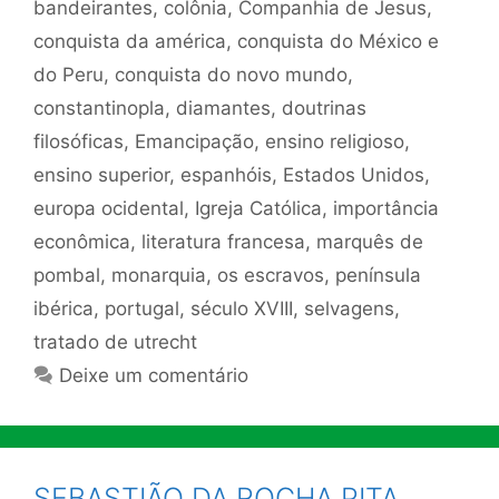
bandeirantes
,
colônia
,
Companhia de Jesus
,
conquista da américa
,
conquista do México e
do Peru
,
conquista do novo mundo
,
constantinopla
,
diamantes
,
doutrinas
filosóficas
,
Emancipação
,
ensino religioso
,
ensino superior
,
espanhóis
,
Estados Unidos
,
europa ocidental
,
Igreja Católica
,
importância
econômica
,
literatura francesa
,
marquês de
pombal
,
monarquia
,
os escravos
,
península
ibérica
,
portugal
,
século XVIII
,
selvagens
,
tratado de utrecht
Deixe um comentário
SEBASTIÃO DA ROCHA PITA