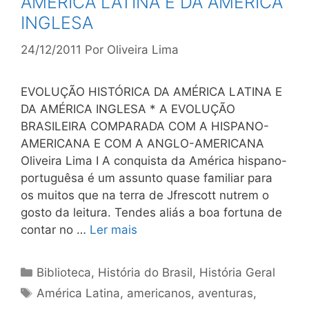
AMÉRICA LATINA E DA AMÉRICA
INGLESA
24/12/2011
Por
Oliveira Lima
EVOLUÇÃO HISTÓRICA DA AMÉRICA LATINA E
DA AMÉRICA INGLESA * A EVOLUÇÃO
BRASILEIRA COMPARADA COM A HISPANO-
AMERICANA E COM A ANGLO-AMERICANA
Oliveira Lima I A conquista da América hispano-
portuguêsa é um assunto quase familiar para
os muitos que na terra de Jfrescott nutrem o
gosto da leitura. Tendes aliás a boa fortuna de
contar no …
Ler mais
Categorias
Biblioteca
,
História do Brasil
,
História Geral
Tags
América Latina
,
americanos
,
aventuras
,