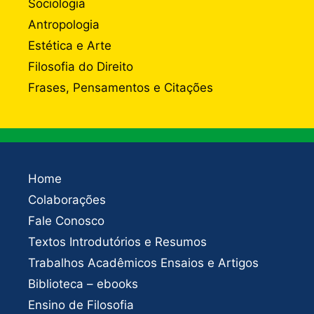
Sociologia
Antropologia
Estética e Arte
Filosofia do Direito
Frases, Pensamentos e Citações
Home
Colaborações
Fale Conosco
Textos Introdutórios e Resumos
Trabalhos Acadêmicos Ensaios e Artigos
Biblioteca – ebooks
Ensino de Filosofia