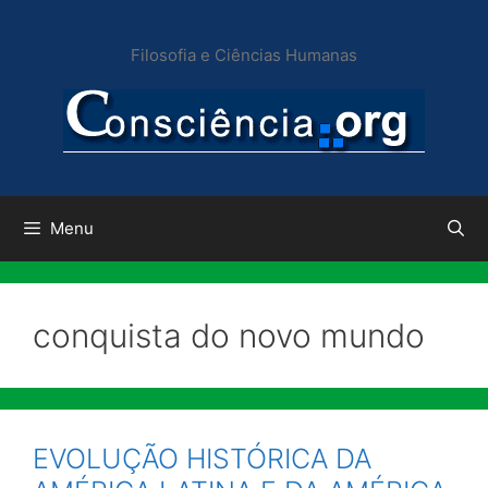
Pular
para
Filosofia e Ciências Humanas
o
conteúdo
Menu
conquista do novo mundo
EVOLUÇÃO HISTÓRICA DA