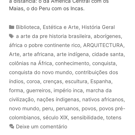
a distância: o da América Central com os
Maias, o do Peru com os Incas.
Categorias
Biblioteca
,
Estética e Arte
,
História Geral
Tags
a arte da pre historia brasileira
,
aborígenes
,
áfrica o pobre continente rico
,
ARQUITECTURA
,
Arte
,
arte africana
,
arte indígena
,
cidade santa
,
colônias na África
,
conhecimento
,
conquista
,
conquista do novo mundo
,
contribuições dos
índios
,
coroa
,
crenças
,
escultura
,
Espanha
,
forma
,
guerreiros
,
império inca
,
marcha da
civilização
,
nações índigenas
,
nativos africanos
,
novo mundo
,
peru
,
peruanos
,
povos
,
povos pré-
colombianos
,
século XIX
,
sensibilidade
,
totens
Deixe um comentário