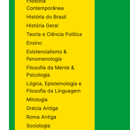
Filosofia
Contemporânea
História do Brasil
História Geral
Teoria e Ciência Política
Ensino
Existencialismo &
Fenomenologia
Filosofia da Mente &
Psicologia
Lógica, Epistemologia e
Filosofia da Linguagem
Mitologia
Grécia Antiga
Roma Antiga
Sociologia