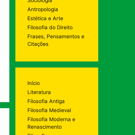
Sociologia
Antropologia
Estética e Arte
Filosofia do Direito
Frases, Pensamentos e
Citações
Início
Literatura
Filosofia Antiga
Filosofia Medieval
Filosofia Moderna e
Renascimento