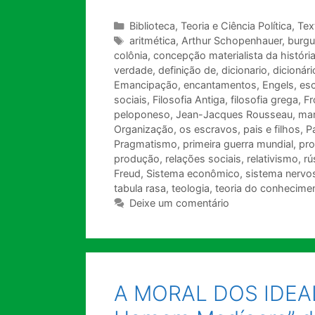
Categorias
Biblioteca
,
Teoria e Ciência Política
,
Tex
Tags
aritmética
,
Arthur Schopenhauer
,
burgu
colônia
,
concepção materialista da históri
verdade
,
definição de
,
dicionario
,
dicionári
Emancipação
,
encantamentos
,
Engels
,
esc
sociais
,
Filosofia Antiga
,
filosofia grega
,
Fr
peloponeso
,
Jean-Jacques Rousseau
,
mar
Organização
,
os escravos
,
pais e filhos
,
Pa
Pragmatismo
,
primeira guerra mundial
,
pro
produção
,
relações sociais
,
relativismo
,
rú
Freud
,
Sistema econômico
,
sistema nervo
tabula rasa
,
teologia
,
teoria do conhecime
Deixe um comentário
A MORAL DOS IDEALI