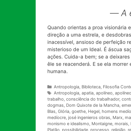
—
A 
Quando orientas a proa visionária 
direção a uma estrela, e desdobras 
inacessível, ansioso de perfeição r
misterioso de um Ideal. É áscua sa
ações. Cuida-a bem; se a deixares
êle se reacenderá. E se ela morrer em
humana.
Categorias
Antropologia
,
Biblioteca
,
Filosofia Con
Tags
Antropologia
,
apatia
,
apolíneo
,
apolíneo
trabalho
,
consciência do trabalhador
,
cont
dogmas
,
Dom Quixote de la Mancha
,
eme
Blas
,
Glória
,
goethe
,
Hegel
,
homens medío
medíocre
,
josé ingenieros obras
,
Marx
,
ma
monismo e idealismo
,
Montaigne
,
morais
,
Platão
,
possibilidade
,
processo
,
religião
,
r