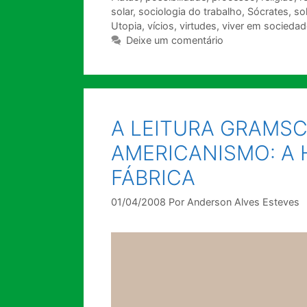
solar
,
sociologia do trabalho
,
Sócrates
,
so
Utopia
,
vícios
,
virtudes
,
viver em sociedad
Deixe um comentário
A LEITURA GRAMSC
AMERICANISMO: A 
FÁBRICA
01/04/2008
Por
Anderson Alves Esteves