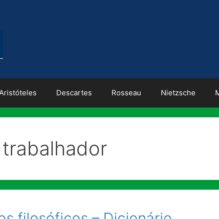
Aristóteles
Descartes
Rosseau
Nietzsche
 trabalhador
s filosóficos – Dicionário