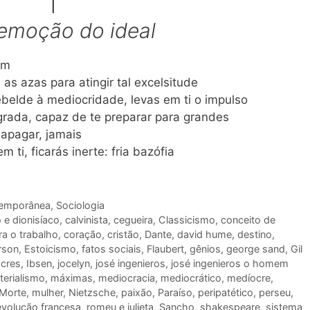
I
emoção do ideal
em
as azas para atingir tal excelsitude
ebelde à mediocridade, levas em ti o impulso
grada, capaz de te preparar para grandes
 apagar, jamais
 ti, ficarás inerte: fria bazófia
temporânea
,
Sociologia
 e dionisíaco
,
calvinista
,
cegueira
,
Classicismo
,
conceito de
ra o trabalho
,
coração
,
cristão
,
Dante
,
david hume
,
destino
,
rson
,
Estoicismo
,
fatos sociais
,
Flaubert
,
gênios
,
george sand
,
Gil
cres
,
Ibsen
,
jocelyn
,
josé ingenieros
,
josé ingenieros o homem
terialismo
,
máximas
,
mediocracia
,
mediocrático
,
medíocre
,
Morte
,
mulher
,
Nietzsche
,
paixão
,
Paraíso
,
peripatético
,
perseu
,
evolução francesa
,
romeu e julieta
,
Sancho
,
shakespeare
,
sistema