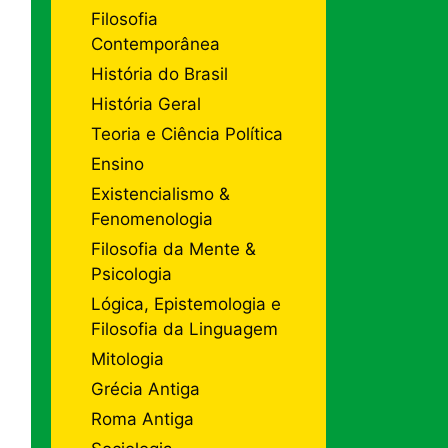
Filosofia
Contemporânea
História do Brasil
História Geral
Teoria e Ciência Política
Ensino
Existencialismo &
Fenomenologia
Filosofia da Mente &
Psicologia
Lógica, Epistemologia e
Filosofia da Linguagem
Mitologia
Grécia Antiga
Roma Antiga