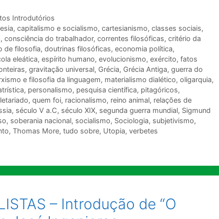
tos Introdutórios
esia
,
capitalismo e socialismo
,
cartesianismo
,
classes sociais
,
a
,
consciência do trabalhador
,
correntes filosóficas
,
critério da
o de filosofia
,
doutrinas filosóficas
,
economia política
,
ola eleática
,
espírito humano
,
evolucionismo
,
exército
,
fatos
onteiras
,
gravitação universal
,
Grécia
,
Grécia Antiga
,
guerra do
xismo e filosofia da linguagem
,
materialismo dialético
,
oligarquia
,
trística
,
personalismo
,
pesquisa científica
,
pitagóricos
,
letariado
,
quem foi
,
racionalismo
,
reino animal
,
relações de
ssia
,
século V a.C
,
século XIX
,
segunda guerra mundial
,
Sigmund
so
,
soberania nacional
,
socialismo
,
Sociologia
,
subjetivismo
,
nto
,
Thomas More
,
tudo sobre
,
Utopia
,
verbetes
STAS – Introdução de “O