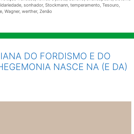
lidariedade
,
sonhador
,
Stockmann
,
temperamento
,
Tesouro
,
e
,
Wagner
,
werther
,
Zenão
IANA DO FORDISMO E DO
HEGEMONIA NASCE NA (E DA)