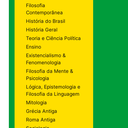
Filosofia
Contemporânea
História do Brasil
História Geral
Teoria e Ciência Política
Ensino
Existencialismo &
Fenomenologia
Filosofia da Mente &
Psicologia
Lógica, Epistemologia e
Filosofia da Linguagem
Mitologia
Grécia Antiga
Roma Antiga