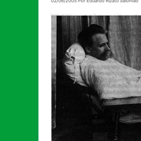
02/06/2005
Por
Eduardo Rizatti Salomão