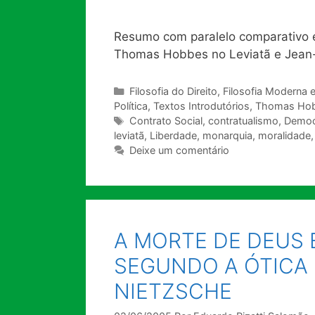
Resumo com paralelo comparativo e 
Thomas Hobbes no Leviatã e Jean-
Categorias
Filosofia do Direito
,
Filosofia Moderna 
Política
,
Textos Introdutórios
,
Thomas Ho
Tags
Contrato Social
,
contratualismo
,
Democ
leviatã
,
Liberdade
,
monarquia
,
moralidade
Deixe um comentário
A MORTE DE DEUS 
SEGUNDO A ÓTICA 
NIETZSCHE