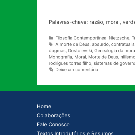
Palavras-chave: razão, moral, ver
Categorias
Filosofia Contemporânea
,
Nietzsche
,
T
Tags
A morte de Deus
,
absurdo
,
contratuali
dogmas
,
Dostoievski
,
Genealogia da mora
Monografia
,
Moral
,
Morte de Deus
,
niilism
rodrigues torres filho
,
sistemas de govern
Deixe um comentário
Home
Colaborações
Fale Conosco
Textos Introdutórios e Resumos