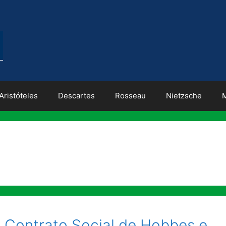
Aristóteles
Descartes
Rosseau
Nietzsche
 Contrato Social de Hobbes e