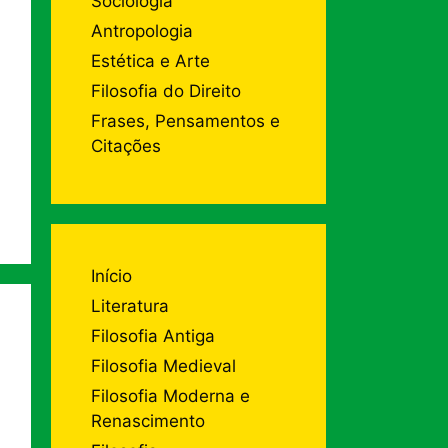
Sociologia
Antropologia
Estética e Arte
Filosofia do Direito
Frases, Pensamentos e
Citações
Início
Literatura
Filosofia Antiga
Filosofia Medieval
Filosofia Moderna e
Renascimento