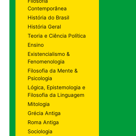
Filosofia
Contemporânea
História do Brasil
História Geral
Teoria e Ciência Política
Ensino
Existencialismo &
Fenomenologia
Filosofia da Mente &
Psicologia
Lógica, Epistemologia e
Filosofia da Linguagem
Mitologia
Grécia Antiga
Roma Antiga
Sociologia