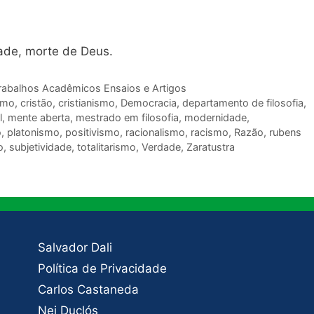
dade, morte de Deus.
rabalhos Acadêmicos Ensaios e Artigos
smo
,
cristão
,
cristianismo
,
Democracia
,
departamento de filosofia
,
l
,
mente aberta
,
mestrado em filosofia
,
modernidade
,
o
,
platonismo
,
positivismo
,
racionalismo
,
racismo
,
Razão
,
rubens
o
,
subjetividade
,
totalitarismo
,
Verdade
,
Zaratustra
Salvador Dali
Política de Privacidade
Carlos Castaneda
Nei Duclós