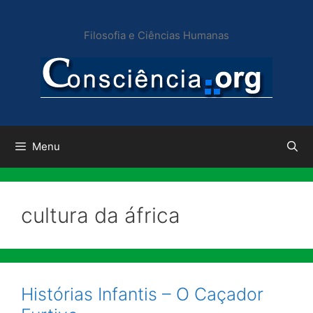
Pular
para
Filosofia e Ciências Humanas
o
conteúdo
Menu
cultura da áfrica
Histórias Infantis – O Caçador