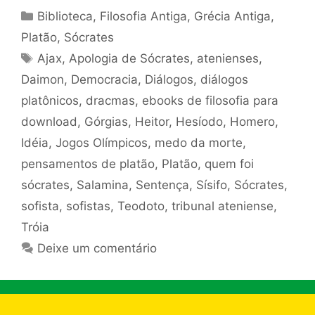
Categorias
Biblioteca
,
Filosofia Antiga
,
Grécia Antiga
,
Platão
,
Sócrates
Tags
Ajax
,
Apologia de Sócrates
,
atenienses
,
Daimon
,
Democracia
,
Diálogos
,
diálogos
platônicos
,
dracmas
,
ebooks de filosofia para
download
,
Górgias
,
Heitor
,
Hesíodo
,
Homero
,
Idéia
,
Jogos Olímpicos
,
medo da morte
,
pensamentos de platão
,
Platão
,
quem foi
sócrates
,
Salamina
,
Sentença
,
Sísifo
,
Sócrates
,
sofista
,
sofistas
,
Teodoto
,
tribunal ateniense
,
Tróia
Deixe um comentário