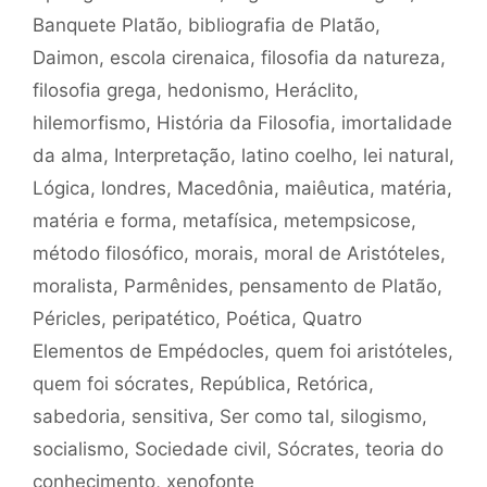
Banquete Platão
,
bibliografia de Platão
,
Daimon
,
escola cirenaica
,
filosofia da natureza
,
filosofia grega
,
hedonismo
,
Heráclito
,
hilemorfismo
,
História da Filosofia
,
imortalidade
da alma
,
Interpretação
,
latino coelho
,
lei natural
,
Lógica
,
londres
,
Macedônia
,
maiêutica
,
matéria
,
matéria e forma
,
metafísica
,
metempsicose
,
método filosófico
,
morais
,
moral de Aristóteles
,
moralista
,
Parmênides
,
pensamento de Platão
,
Péricles
,
peripatético
,
Poética
,
Quatro
Elementos de Empédocles
,
quem foi aristóteles
,
quem foi sócrates
,
República
,
Retórica
,
sabedoria
,
sensitiva
,
Ser como tal
,
silogismo
,
socialismo
,
Sociedade civil
,
Sócrates
,
teoria do
conhecimento
,
xenofonte