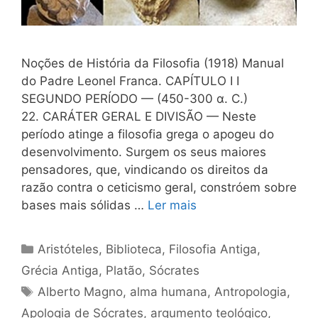
Noções de História da Filosofia (1918) Manual
do Padre Leonel Franca. CAPÍTULO I I
SEGUNDO PERÍODO — (450-300 α. C.)
22. CARÁTER GERAL Ε DIVISÃO — Neste
período atinge a filosofia grega o apogeu do
desenvolvimento. Surgem os seus maiores
pensadores, que, vindicando os direitos da
razão contra o ceticismo geral, constróem sobre
bases mais sólidas …
Ler mais
Categorias
Aristóteles
,
Biblioteca
,
Filosofia Antiga
,
Grécia Antiga
,
Platão
,
Sócrates
Tags
Alberto Magno
,
alma humana
,
Antropologia
,
Apologia de Sócrates
,
argumento teológico
,