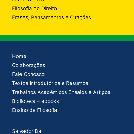
Filosofia do Direito
Frases, Pensamentos e Citações
Home
Colaborações
Fale Conosco
Textos Introdutórios e Resumos
Trabalhos Acadêmicos Ensaios e Artigos
Biblioteca – ebooks
Ensino de Filosofia
Salvador Dali