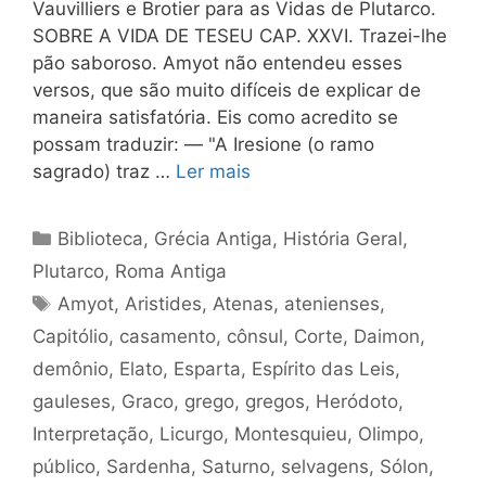
Vauvilliers e Brotier para as Vidas de Plutarco.
SOBRE A VIDA DE TESEU CAP. XXVI. Trazei-lhe
pão saboroso. Amyot não entendeu esses
versos, que são muito difíceis de explicar de
maneira satisfatória. Eis como acredito se
possam traduzir: — "A Iresione (o ramo
sagrado) traz …
Ler mais
Categorias
Biblioteca
,
Grécia Antiga
,
História Geral
,
Plutarco
,
Roma Antiga
Tags
Amyot
,
Aristides
,
Atenas
,
atenienses
,
Capitólio
,
casamento
,
cônsul
,
Corte
,
Daimon
,
demônio
,
Elato
,
Esparta
,
Espírito das Leis
,
gauleses
,
Graco
,
grego
,
gregos
,
Heródoto
,
Interpretação
,
Licurgo
,
Montesquieu
,
Olimpo
,
público
,
Sardenha
,
Saturno
,
selvagens
,
Sólon
,