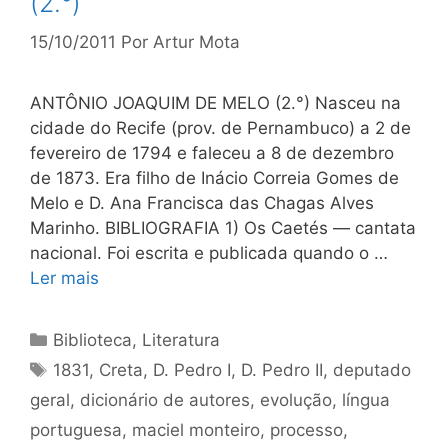
(2.°)
15/10/2011
Por
Artur Mota
ANTÔNIO JOAQUIM DE MELO (2.°) Nasceu na
cidade do Recife (prov. de Pernambuco) a 2 de
fevereiro de 1794 e faleceu a 8 de dezembro
de 1873. Era filho de Inácio Correia Gomes de
Melo e D. Ana Francisca das Chagas Alves
Marinho. BIBLIOGRAFIA 1) Os Caetés — cantata
nacional. Foi escrita e publicada quando o …
Ler mais
Categorias
Biblioteca
,
Literatura
Tags
1831
,
Creta
,
D. Pedro I
,
D. Pedro II
,
deputado
geral
,
dicionário de autores
,
evolução
,
língua
portuguesa
,
maciel monteiro
,
processo
,