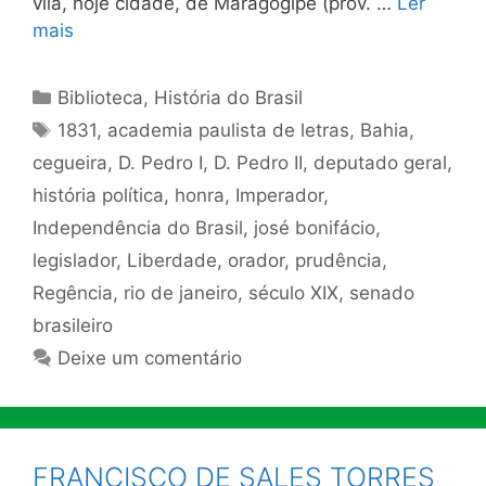
vila, hoje cidade, de Maragogipe (prov. …
Ler
mais
Categorias
Biblioteca
,
História do Brasil
Tags
1831
,
academia paulista de letras
,
Bahia
,
cegueira
,
D. Pedro I
,
D. Pedro II
,
deputado geral
,
história política
,
honra
,
Imperador
,
Independência do Brasil
,
josé bonifácio
,
legislador
,
Liberdade
,
orador
,
prudência
,
Regência
,
rio de janeiro
,
século XIX
,
senado
brasileiro
Deixe um comentário
FRANCISCO DE SALES TORRES