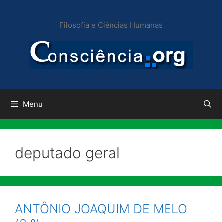
Pular
para
Filosofia e Ciências Humanas
o
conteúdo
Menu
deputado geral
ANTÔNIO JOAQUIM DE MELO