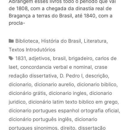
Abrangem esses livros todo o período que vai
de 1808, com a chegada da dinastia real de
Bragança a terras do Brasil, até 1840, com a
procla-
Categorias
Biblioteca
,
História do Brasil
,
Literatura
,
Textos Introdutórios
Tags
1831
,
adjetivos
,
brasil
,
brigadeiro
,
carlos de
laet
,
concordancia verbal e nominal
,
crase
redação dissertativa
,
D. Pedro I
,
descrição
,
dicionario
,
dicionario aurelio
,
dicionario biblico
,
dicionário grátis
,
dicionario ingles
,
dicionario
juridico
,
dicionário latim texto biblico em grego
,
dicionario portugues espanhol ortografia oficial
,
dicionário português inglês
,
dicionario
portugues sinonimos
,
direito
,
dissertação