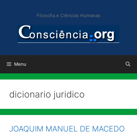
Pular
para
Filosofia e Ciências Humanas
o
conteúdo
Menu
dicionario juridico
JOAQUIM MANUEL DE MACEDO