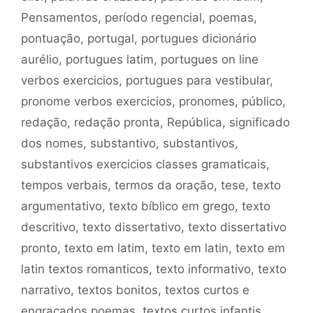
Pensamentos
,
período regencial
,
poemas
,
pontuação
,
portugal
,
portugues dicionário
aurélio
,
portugues latim
,
portugues on line
verbos exercicios
,
portugues para vestibular
,
pronome verbos exercicios
,
pronomes
,
público
,
redação
,
redação pronta
,
República
,
significado
dos nomes
,
substantivo
,
substantivos
,
substantivos exercicios classes gramaticais
,
tempos verbais
,
termos da oração
,
tese
,
texto
argumentativo
,
texto bíblico em grego
,
texto
descritivo
,
texto dissertativo
,
texto dissertativo
pronto
,
texto em latim
,
texto em latin
,
texto em
latin textos romanticos
,
texto informativo
,
texto
narrativo
,
textos bonitos
,
textos curtos e
engraçados poemas
,
textos curtos infantis
,