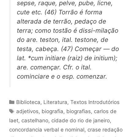
sepse, raque, pelve, pube, licne,
cute etc. (46) Torrão é forma
alterada de terrão, pedaço de
terra; como tostão é dissi-milação
do are. teston, ital. testone, de
testa, cabeça. (47) Começar — do
lat. *cum initiare (raiz) de initium);
are. començar. Cfr. o ital.
cominciare e o esp. comenzar.
Categorias
Biblioteca
,
Literatura
,
Textos Introdutórios
Tags
adjetivos
,
biografia
,
biografias
,
carlos de
laet
,
castelhano
,
cidade do rio de janeiro
,
concordancia verbal e nominal
,
crase redação