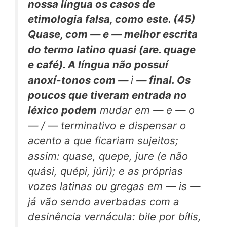
nossa língua os casos de
etimologia falsa, como este. (45)
Quase,
com — e — melhor escrita
do termo latino
quasi
(are.
quage
e
café).
A língua não possuí
anoxí-tonos com —
i
— final. Os
poucos que tiveram entrada no
léxico podem
mudar em — e — o
— / — terminativo e dispensar o
acento a que ficariam sujeitos;
assim: quase, quepe, jure (e não
quási, quépi, júri); e as próprias
vozes latinas ou gregas em — is —
já vão sendo averbadas com a
desinência vernácula: bile por bílis,