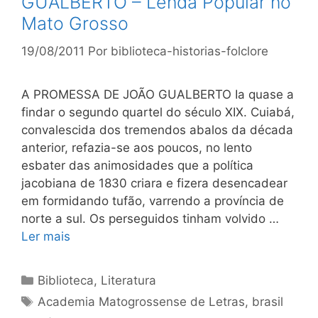
GUALBERTO – Lenda Popular no
Mato Grosso
19/08/2011
Por
biblioteca-historias-folclore
A PROMESSA DE JOÃO GUALBERTO Ia quase a
findar o segundo quartel do século XIX. Cuiabá,
convalescida dos tremendos abalos da década
anterior, refazia-se aos poucos, no lento
esbater das animosidades que a política
jacobiana de 1830 criara e fizera desencadear
em formidando tufão, varrendo a província de
norte a sul. Os perseguidos tinham volvido …
Ler mais
Categorias
Biblioteca
,
Literatura
Tags
Academia Matogrossense de Letras
,
brasil