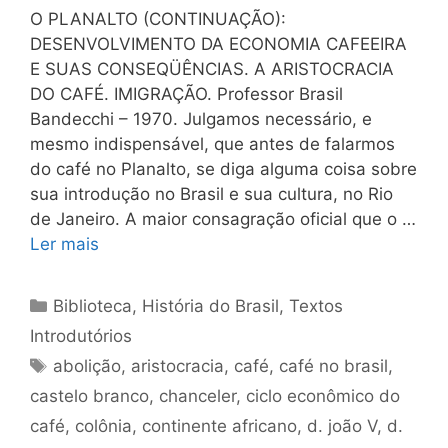
O PLANALTO (CONTINUAÇÃO):
DESENVOLVIMENTO DA ECONOMIA CAFEEIRA
E SUAS CONSEQÜÊNCIAS. A ARISTOCRACIA
DO CAFÉ. IMIGRAÇÃO. Professor Brasil
Bandecchi – 1970. Julgamos necessário, e
mesmo indispensável, que antes de falarmos
do café no Planalto, se diga alguma coisa sobre
sua introdução no Brasil e sua cultura, no Rio
de Janeiro. A maior consagração oficial que o …
Ler mais
Categorias
Biblioteca
,
História do Brasil
,
Textos
Introdutórios
Tags
abolição
,
aristocracia
,
café
,
café no brasil
,
castelo branco
,
chanceler
,
ciclo econômico do
café
,
colônia
,
continente africano
,
d. joão V
,
d.