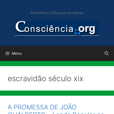
Pular
para
Filosofia e Ciências Humanas
o
conteúdo
Menu
escravidão século xix
A PROMESSA DE JOÃO