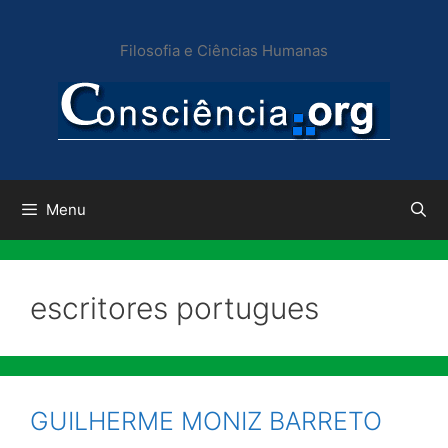
Pular
para
Filosofia e Ciências Humanas
o
conteúdo
Menu
escritores portugues
GUILHERME MONIZ BARRETO