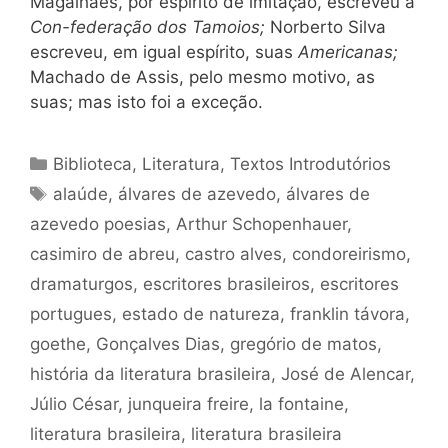
Magalhães, por espírito de imitação, escreveu a
Con-federação dos Tamoios;
Norberto Silva
escreveu, em igual espírito, suas
Americanas;
Machado de Assis, pelo mesmo motivo, as
suas; mas isto foi a exceção.
Categorias
Biblioteca
,
Literatura
,
Textos Introdutórios
Tags
alaúde
,
álvares de azevedo
,
álvares de
azevedo poesias
,
Arthur Schopenhauer
,
casimiro de abreu
,
castro alves
,
condoreirismo
,
dramaturgos
,
escritores brasileiros
,
escritores
portugues
,
estado de natureza
,
franklin távora
,
goethe
,
Gonçalves Dias
,
gregório de matos
,
história da literatura brasileira
,
José de Alencar
,
Júlio César
,
junqueira freire
,
la fontaine
,
literatura brasileira
,
literatura brasileira