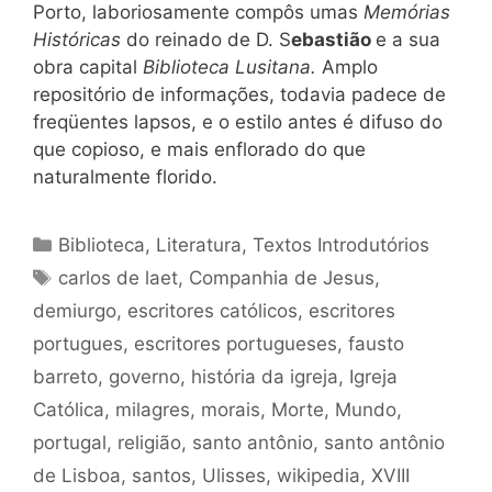
Porto, laboriosamente compôs umas
Memórias
Históricas
do reinado de D. S
ebastião
e a sua
obra capital
Biblioteca Lusitana.
Amplo
repositório de informações, todavia padece de
freqüentes lapsos, e o estilo antes é difuso do
que copioso, e mais enflorado do que
naturalmente florido.
Categorias
Biblioteca
,
Literatura
,
Textos Introdutórios
Tags
carlos de laet
,
Companhia de Jesus
,
demiurgo
,
escritores católicos
,
escritores
portugues
,
escritores portugueses
,
fausto
barreto
,
governo
,
história da igreja
,
Igreja
Católica
,
milagres
,
morais
,
Morte
,
Mundo
,
portugal
,
religião
,
santo antônio
,
santo antônio
de Lisboa
,
santos
,
Ulisses
,
wikipedia
,
XVIII