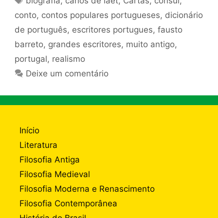
biografia
,
carlos de laet
,
Cartas
,
cônsul
,
conto
,
contos populares portugueses
,
dicionário
de português
,
escritores portugues
,
fausto
barreto
,
grandes escritores
,
muito antigo
,
portugal
,
realismo
Deixe um comentário
Início
Literatura
Filosofia Antiga
Filosofia Medieval
Filosofia Moderna e Renascimento
Filosofia Contemporânea
História do Brasil