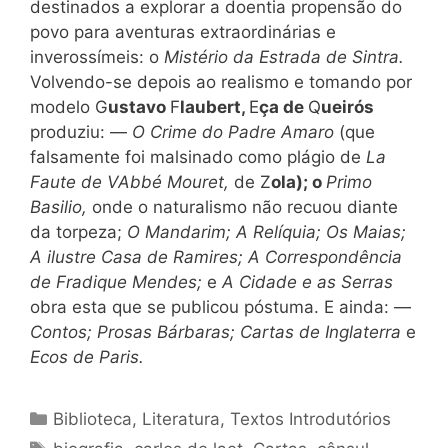
destinados a explorar a doentia propensão do
povo para aventuras extraordinárias e
inverossímeis: o
Mistério da Estrada de Sintra.
Volvendo-se depois ao realismo e tomando por
modelo G
ustavo
F
laubert,
E
ça de
Q
ueirós
produziu: —
O Crime do Padre Amaro
(que
falsamente foi malsinado como plágio de
La
Faute de VAbbé Mouret,
de Z
ola); o
Primo
Basilio,
onde o naturalismo não recuou diante
da torpeza;
O Mandarim; A Relíquia; Os Maias;
A ilustre Casa de Ramires; A Correspondência
de Fradique Mendes;
e
A Cidade e as Serras
obra esta que se publicou póstuma. E ainda: —
Contos; Prosas Bárbaras; Cartas de Inglaterra
e
Ecos de Paris.
Categorias
Biblioteca
,
Literatura
,
Textos Introdutórios
Tags