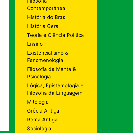
Filosofia
Contemporânea
História do Brasil
História Geral
Teoria e Ciência Política
Ensino
Existencialismo &
Fenomenologia
Filosofia da Mente &
Psicologia
Lógica, Epistemologia e
Filosofia da Linguagem
Mitologia
Grécia Antiga
Roma Antiga
Sociologia