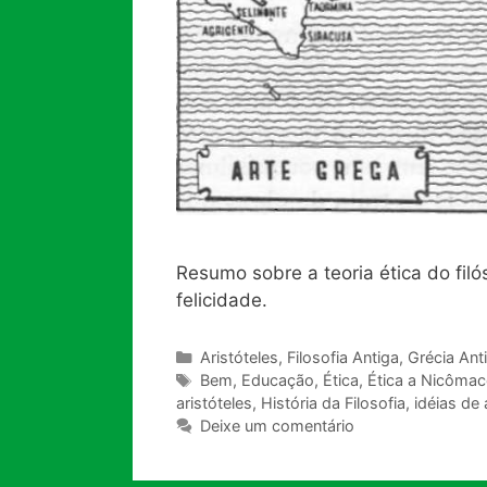
Resumo sobre a teoria ética do filó
felicidade.
Categorias
Aristóteles
,
Filosofia Antiga
,
Grécia Ant
Tags
Bem
,
Educação
,
Ética
,
Ética a Nicôma
aristóteles
,
História da Filosofia
,
idéias de 
Deixe um comentário