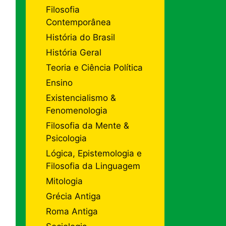
Filosofia
Contemporânea
História do Brasil
História Geral
Teoria e Ciência Política
Ensino
Existencialismo &
Fenomenologia
Filosofia da Mente &
Psicologia
Lógica, Epistemologia e
Filosofia da Linguagem
Mitologia
Grécia Antiga
Roma Antiga