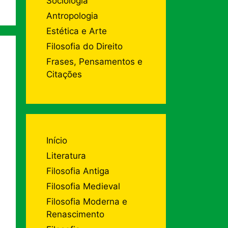
Sociologia
Antropologia
Estética e Arte
Filosofia do Direito
Frases, Pensamentos e
Citações
Início
Literatura
Filosofia Antiga
Filosofia Medieval
Filosofia Moderna e
Renascimento