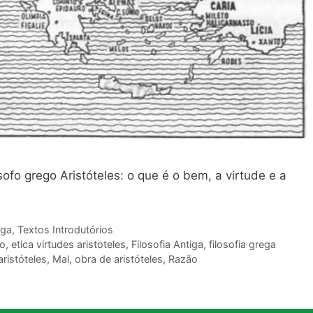
sofo grego Aristóteles: o que é o bem, a virtude e a
iga
,
Textos Introdutórios
co
,
etica virtudes aristoteles
,
Filosofia Antiga
,
filosofia grega
aristóteles
,
Mal
,
obra de aristóteles
,
Razão