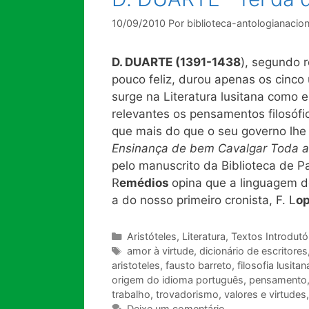
10/09/2010
Por
biblioteca-antologianacion
D. DUARTE (1391-1438
), segundo r
pouco feliz, durou apenas os cinco 
surge na Literatura lusitana como 
relevantes os pensamentos filosófi
que mais do que o seu governo lhe
Ensinança de bem Cavalgar Toda a
pelo manuscrito da Biblioteca de P
R
emédios
opina que a linguagem d
a do nosso primeiro cronista, F. L
op
Categorias
Aristóteles
,
Literatura
,
Textos Introdutó
Tags
amor à virtude
,
dicionário de escritores
aristoteles
,
fausto barreto
,
filosofia lusitan
origem do idioma português
,
pensamento
trabalho
,
trovadorismo
,
valores e virtudes
Deixe um comentário