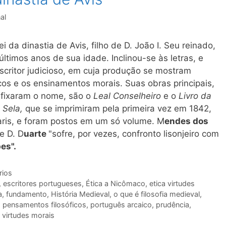
al
ei da dinastia de Avis, filho de D. João I. Seu reinado,
últimos anos de sua idade. Inclinou-se às letras, e
escritor judicioso, em cuja produção se mostram
cos e os ensinamentos morais. Suas obras principais,
 fixaram o nome, são o
Leal Conselheiro
e o
Livro da
 Sela,
que se imprimiram pela primeira vez em 1842,
aris, e foram postos em um só volume. M
endes dos
e D. D
uarte
"sofre, por vezes, confronto lisonjeiro com
es".
rios
,
escritores portugueses
,
Ética a Nicômaco
,
etica virtudes
a
,
fundamento
,
História Medieval
,
o que é filosofia medieval
,
,
pensamentos filosóficos
,
português arcaico
,
prudência
,
,
virtudes morais