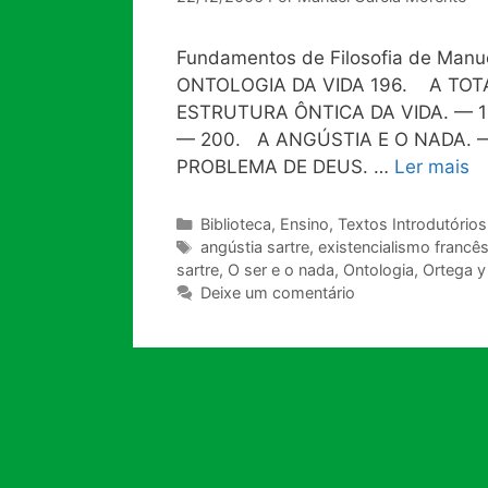
Fundamentos de Filosofia de Manuel
ONTOLOGIA DA VIDA 196. A TOTA
ESTRUTURA ÔNTICA DA VIDA. — 1
— 200. A ANGÚSTIA E O NADA. 
PROBLEMA DE DEUS. …
Ler mais
Categorias
Biblioteca
,
Ensino
,
Textos Introdutórios
Tags
angústia sartre
,
existencialismo francê
sartre
,
O ser e o nada
,
Ontologia
,
Ortega y
Deixe um comentário