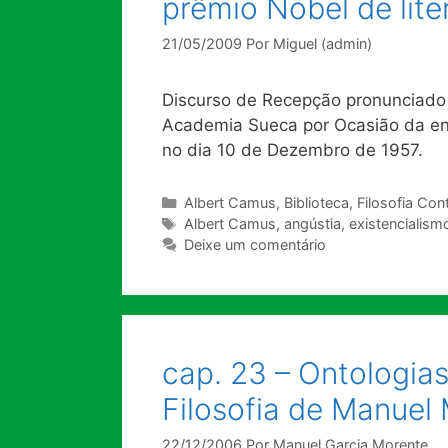
prêmio Nobel de lite
21/05/2009
Por
Miguel (admin)
Discurso de Recepção pronunciado 
Academia Sueca por Ocasião da ent
no dia 10 de Dezembro de 1957.
Categorias
Albert Camus
,
Biblioteca
,
Filosofia Co
Tags
Albert Camus
,
angústia
,
existencialism
Deixe um comentário
cap. 23 – Ontologia
Filosofia de Manuel
22/12/2006
Por
Manuel Garcia Morente