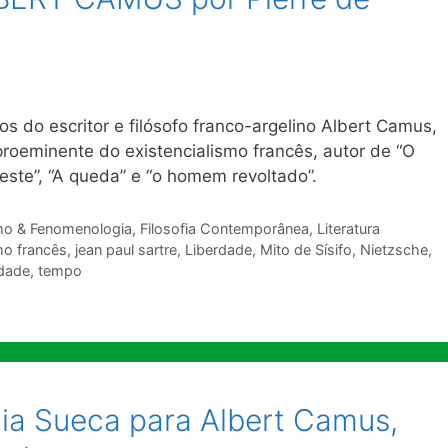
s do escritor e filósofo franco-argelino Albert Camus,
 proeminente do existencialismo francês, autor de “O
 Peste”, “A queda” e “o homem revoltado”.
smo & Fenomenologia
,
Filosofia Contemporânea
,
Literatura
mo francês
,
jean paul sartre
,
Liberdade
,
Mito de Sísifo
,
Nietzsche
,
idade
,
tempo
ia Sueca para Albert Camus,