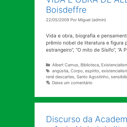
Boisdeffre
22/05/2009
Por
Miguel (admin)
Vida e obra, biografia e pensamento
prêmio nobel de literatura e figura
estrangeiro”, “O mito de Sísifo”, “A
Categorias
Albert Camus
,
Biblioteca
,
Existenciali
Tags
angústia
,
Corpo
,
espírito
,
existencialis
rené descartes
,
Santo Agostinho
,
sensibil
Deixe um comentário
Discurso da Academ