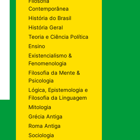
Filosofia
Contemporânea
História do Brasil
História Geral
Teoria e Ciência Política
Ensino
Existencialismo &
Fenomenologia
Filosofia da Mente &
Psicologia
Lógica, Epistemologia e
Filosofia da Linguagem
Mitologia
Grécia Antiga
Roma Antiga
Sociologia