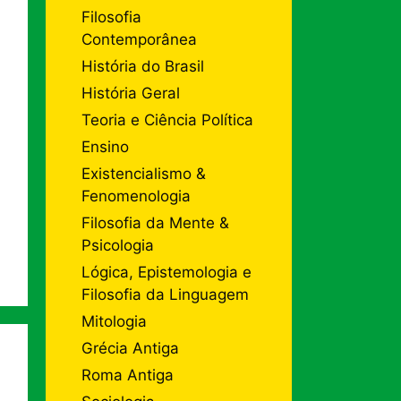
Filosofia
Contemporânea
História do Brasil
História Geral
Teoria e Ciência Política
Ensino
Existencialismo &
Fenomenologia
Filosofia da Mente &
Psicologia
Lógica, Epistemologia e
Filosofia da Linguagem
Mitologia
Grécia Antiga
Roma Antiga