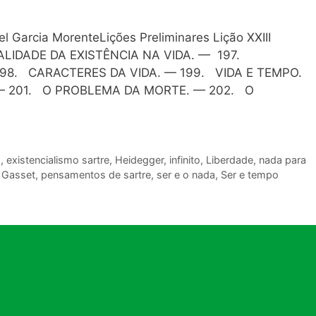
 Garcia MorenteLições Preliminares Lição XXIII
LIDADE DA EXISTÊNCIA NA VIDA. — 197.
98. CARACTERES DA VIDA. — 199. VIDA E TEMPO.
— 201. O PROBLEMA DA MORTE. — 202. O
s
,
existencialismo sartre
,
Heidegger
,
infinito
,
Liberdade
,
nada para
 Gasset
,
pensamentos de sartre
,
ser e o nada
,
Ser e tempo