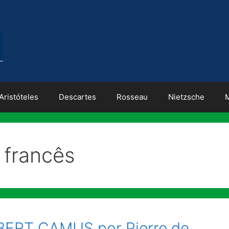
Aristóteles
Descartes
Rosseau
Nietzsche
 francês
BERT CAMUS por Pierre de