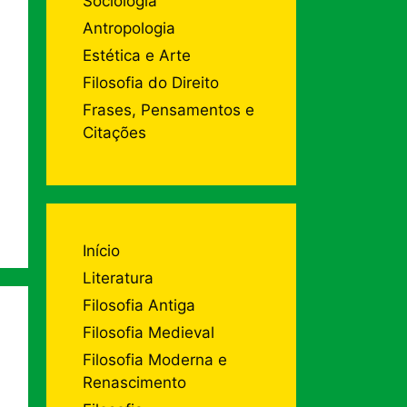
Sociologia
Antropologia
Estética e Arte
Filosofia do Direito
Frases, Pensamentos e
Citações
Início
Literatura
Filosofia Antiga
Filosofia Medieval
Filosofia Moderna e
Renascimento